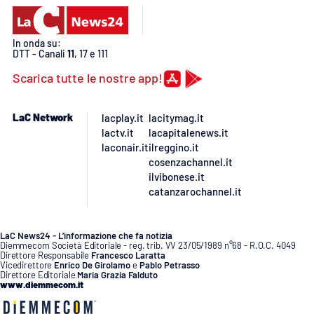
Lacplay.it
Lactv.it
In onda su:
DTT - Canali
11
, 17 e 111
Laconair.it
Scarica tutte le nostre app!
Lacitymag.it
LaC Network
lacplay.it
lacitymag.it
lactv.it
lacapitalenews.it
Lacapitalenews.it
laconair.it
ilreggino.it
cosenzachannel.it
ilvibonese.it
Ilreggino.it
catanzarochannel.it
Cosenzachannel.it
LaC News24 - L’informazione che fa notizia
Diemmecom Società Editoriale - reg. trib. VV 23/05/1989 n°68 - R.O.C. 4049
Ilvibonese.it
Direttore Responsabile
Francesco Laratta
Vicedirettore
Enrico De Girolamo
e
Pablo Petrasso
Direttore Editoriale
Maria Grazia Falduto
www.diemmecom.it
Catanzarochannel.it