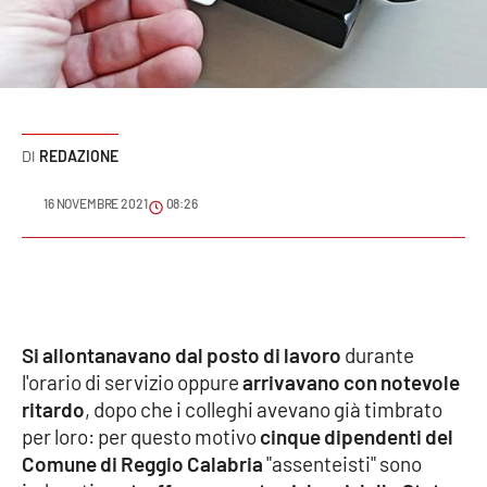
Sanità
Sport
Cultura
REDAZIONE
Podcast
16 NOVEMBRE 2021
08:26
Meteo
Editoriali
Si allontanavano dal posto di lavoro
durante
VIDEO
l'orario di servizio oppure
arrivavano con notevole
ritardo
, dopo che i colleghi avevano già timbrato
Ambiente
per loro: per questo motivo
cinque dipendenti del
Comune di Reggio Calabria
"assenteisti" sono
Cronaca