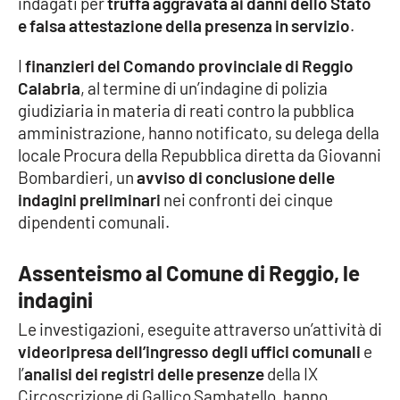
indagati per
truffa aggravata ai danni dello Stato
e falsa attestazione della presenza in servizio
.
Cultura
I
finanzieri del Comando provinciale di Reggio
Economia e Lavoro
Calabria
, al termine di un’indagine di polizia
giudiziaria in materia di reati contro la pubblica
Politica
amministrazione, hanno notificato, su delega della
locale Procura della Repubblica diretta da Giovanni
Sanità
Bombardieri, un
avviso di conclusione delle
indagini preliminari
nei confronti dei cinque
Società
dipendenti comunali.
Sport
Assenteismo al Comune di Reggio, le
indagini
Le investigazioni, eseguite attraverso un’attività di
RUBRICHE
videoripresa dell’ingresso degli uffici comunali
e
Good Morning Vietnam
l’
analisi dei registri delle presenze
della IX
Circoscrizione di Gallico Sambatello, hanno