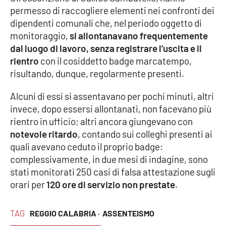
permesso di raccogliere elementi nei confronti dei
Parchi Marini Calabria
dipendenti comunali che, nel periodo oggetto di
monitoraggio,
si allontanavano frequentemente
Leggendo Alvaro insieme
dal luogo di lavoro, senza registrare l’uscita e il
rientro
con il cosiddetto badge marcatempo,
Imprese Di Calabria
risultando, dunque, regolarmente presenti.
Le perfidie di Antonella Grippo
Alcuni di essi si assentavano per pochi minuti, altri
invece, dopo essersi allontanati, non facevano più
Venti di comunicazione
rientro in ufficio; altri ancora giungevano con
notevole ritardo
, contando sui colleghi presenti ai
quali avevano ceduto il proprio badge:
STREAMING
complessivamente, in due mesi di indagine, sono
stati monitorati 250 casi di falsa attestazione sugli
LaC TV
orari per
120 ore di servizio non prestate
.
LaC Network
TAG
REGGIO CALABRIA ·
ASSENTEISMO
LaC OnAir