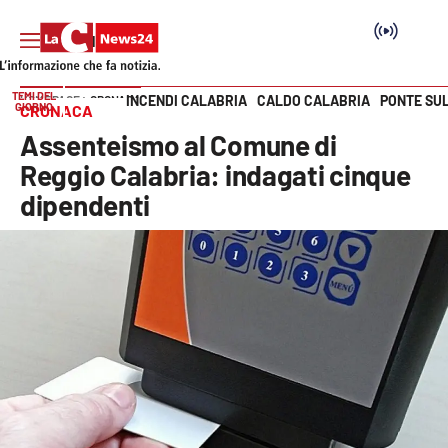
TEMI DEL
INCENDI CALABRIA
CALDO CALABRIA
PONTE SU
HOME PAGE
CRONACA
GIORNO
CRONACA
Vai
Assenteismo al Comune di
SEZIONI
Reggio Calabria: indagati cinque
dipendenti
Cronaca
Politica
Attualità
Economia e lavoro
Italia Mondo