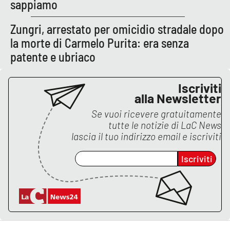
PROGETTI
sappiamo
SPECIALI
Buona Sanità Calabria
Zungri, arrestato per omicidio stradale dopo
la morte di Carmelo Purita: era senza
patente e ubriaco
LA
CALABRIAVISIONE
Iscriviti
Destinazioni
alla Newsletter
Se vuoi ricevere gratuitamente
Eventi
tutte le notizie di
LaC News
lascia il tuo indirizzo email e iscriviti
Food
Iscriviti
Storie
LAC
NETWORK