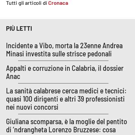
Tutti gli articoli di
Cronaca
EDIZIONI
LOCALI
PIÙ LETTI
Catanzaro
Incidente a Vibo, morta la 23enne Andrea
Crotone
Minasi investita sulle strisce pedonali
Appalti e corruzione in Calabria, il dossier
Vibo Valentia
Anac
Reggio Calabria
La sanità calabrese cerca medici e tecnici:
quasi 100 dirigenti e altri 39 professionisti
Cosenza
nei nuovi concorsi
Lamezia Terme
Giuliana scomparsa, è la moglie del pentito
di ’ndrangheta Lorenzo Bruzzese: cosa