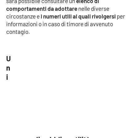
sarà possibile consultare un
elenco di
comportamenti da adottare
nelle diverse
circostanze e
i numeri utili ai quali rivolgersi
per
EDIZIONI
informazioni o in caso di timore di avvenuto
LOCALI
contagio.
Catanzaro
Crotone
U
n
Vibo Valentia
i
Reggio Calabria
Cosenza
Lamezia Terme