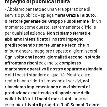
mpegno di pubblica utilità
PROGETTI
SPECIALI
«Abbiamo pensato ad una vera operazione di
Buona Sanità Calabria
servizio pubblico – spiega
Maria Grazia Falduto,
direttore generale del Gruppo Pubbliemme
- in un
momento come questo, estremamente difficile
LA
CALABRIAVISIONE
per qualsiasi azienda.
Non ci siamo fermati e
abbiamo intensificato il nostro impegno
Destinazioni
predisponendo risorse umane e tecniche
in
misura ancora maggiore rispetto ai giorni scorsi.
Eventi
Ogni volta che i nostri giornalisti escono in strada
affrontano rischi
ed è molto
complesso
Food
mantenere operativo il nostro apparato aziendale
e alti i nostri standard di qualità. Mentre altre
Storie
realtà hanno ridotto l’impegno e i servizi,
noi
rilanciamo implementando nuovi sistemi di
produzione e mettendo a disposizione della
LAC
NETWORK
collettività tutti i nostri mezzi
. Abbiamo ad
esempio
attivato il progetto “LaC School. 7 giorni