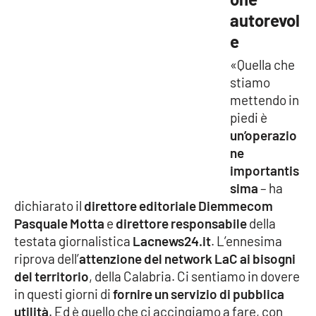
autorevol
APP
e
Android
«Quella che
stiamo
Apple
mettendo in
piedi è
un’operazio
ne
importantis
sima
– ha
dichiarato il
direttore editoriale Diemmecom
Pasquale Motta
e
direttore responsabile
della
testata giornalistica
Lacnews24.it
. L’ennesima
riprova dell’
attenzione del network LaC ai bisogni
del territorio
, della Calabria. Ci sentiamo in dovere
in questi giorni di
fornire un servizio di pubblica
utilità
. Ed è quello che ci accingiamo a fare, con