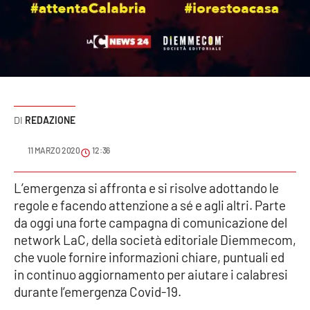
Sanità
Sport
Cultura
Podcast
REDAZIONE
Meteo
11 MARZO 2020
12:36
Editoriali
L’emergenza si affronta e si risolve adottando le
regole e facendo attenzione a sé e agli altri. Parte
da oggi una forte campagna di comunicazione del
network LaC, della società editoriale Diemmecom,
VIDEO
che vuole fornire informazioni chiare, puntuali ed
Ambiente
in continuo aggiornamento per aiutare i calabresi
durante l’emergenza Covid-19.
Cronaca