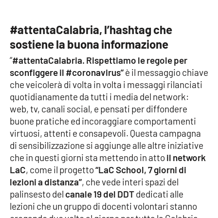
Cultura
#attentaCalabria, l’hashtag che
sostiene la buona informazione
Economia e Lavoro
“
#attentaCalabria. Rispettiamo le regole per
Politica
sconfiggere il #coronavirus”
è il messaggio chiave
che veicolerà di volta in volta i messaggi rilanciati
Sanità
quotidianamente da tutti i media del network:
web, tv, canali social, e pensati per diffondere
Società
buone pratiche ed incoraggiare comportamenti
virtuosi, attenti e consapevoli. Questa campagna
di sensibilizzazione si aggiunge alle altre iniziative
Sport
che in questi giorni sta mettendo in atto
il network
LaC
, come il progetto
“LaC School, 7 giorni di
lezioni a distanza”
, che vede interi spazi del
RUBRICHE
palinsesto del
canale 19 del DDT
dedicati alle
Good Morning Vietnam
lezioni che un gruppo di docenti volontari stanno