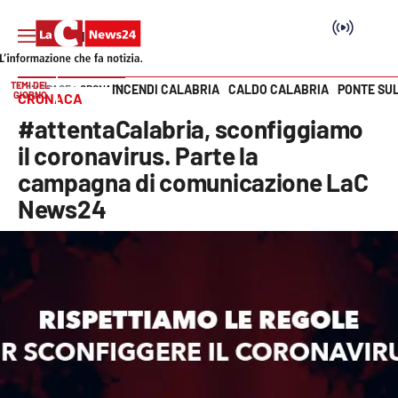
TEMI DEL
INCENDI CALABRIA
CALDO CALABRIA
PONTE SU
HOME PAGE
CRONACA
GIORNO
CRONACA
Vai
#attentaCalabria, sconfiggiamo
SEZIONI
il coronavirus. Parte la
campagna di comunicazione LaC
Cronaca
News24
Politica
Attualità
Economia e lavoro
Italia Mondo