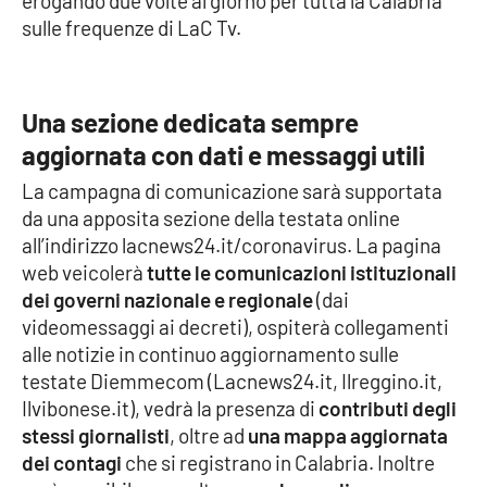
erogando due volte al giorno per tutta la Calabria
Parchi Marini Calabria
sulle frequenze di LaC Tv.
Leggendo Alvaro insieme
Una sezione dedicata sempre
Imprese Di Calabria
aggiornata con dati e messaggi utili
Le perfidie di Antonella Grippo
La campagna di comunicazione sarà supportata
da una apposita sezione della testata online
Venti di comunicazione
all’indirizzo lacnews24.it/coronavirus. La pagina
web veicolerà
tutte le comunicazioni istituzionali
dei governi nazionale e regionale
(dai
videomessaggi ai decreti), ospiterà collegamenti
STREAMING
alle notizie in continuo aggiornamento sulle
LaC TV
testate Diemmecom (Lacnews24.it, Ilreggino.it,
Ilvibonese.it), vedrà la presenza di
contributi degli
LaC Network
stessi giornalisti
, oltre ad
una mappa aggiornata
dei contagi
che si registrano in Calabria. Inoltre
LaC OnAir