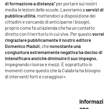
Lacplay.it
di formazione a distanza”
per portare sui nostri
media le lezioni delle scuole. Lavoriamo a
servizi di
Lactv.it
pubblica utilità
, mettendoci a disposizione dei
cittadini e cercando di anticiparne i bisogni,
Laconair.it
proprio come fa un’azienda che ha un contatto
diretto con il territorio in cui vive. Per questo
vorrei
Lacitymag.it
ringraziare pubblicamente il nostro editore
Domenico Maduli
, che
nonostante una
Lacapitalenews.it
congiuntura estremamente negativa ha deciso di
intensificare anziché diminuire il suo impegno
,
Ilreggino.it
impegnando risorse e mezzi. É soprattutto in
momenti come questo che la Calabria ha bisogno
Cosenzachannel.it
di interventi forti e coraggiosi».
Ilvibonese.it
Informazi
Catanzarochannel.it
one