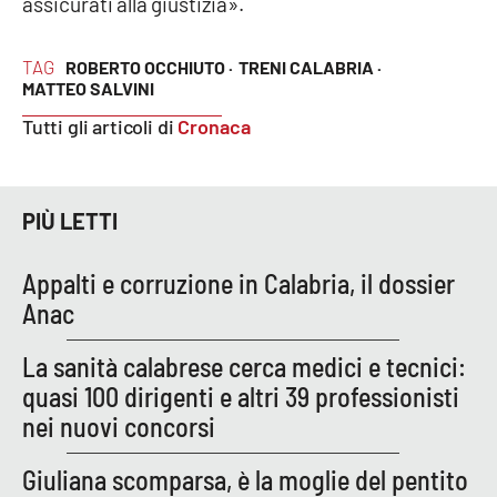
assicurati alla giustizia».
TAG
ROBERTO OCCHIUTO ·
TRENI CALABRIA ·
EDIZIONI
LOCALI
MATTEO SALVINI
Tutti gli articoli di
Cronaca
Catanzaro
Crotone
PIÙ LETTI
Vibo Valentia
Appalti e corruzione in Calabria, il dossier
Reggio Calabria
Anac
Cosenza
La sanità calabrese cerca medici e tecnici:
quasi 100 dirigenti e altri 39 professionisti
Lamezia Terme
nei nuovi concorsi
Giuliana scomparsa, è la moglie del pentito