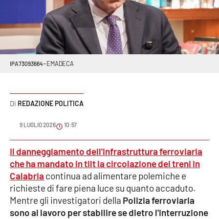
Sanità
Sport
Cultura
EMADECA
IPA73093664 -
Podcast
REDAZIONE POLITICA
Meteo
9 LUGLIO 2026
10:57
Editoriali
Il danneggiamento dell'infrastruttura ferroviaria
che ha mandato in tilt la circolazione dei treni in
VIDEO
Calabria
continua ad alimentare polemiche e
richieste di fare piena luce su quanto accaduto.
Ambiente
Mentre gli investigatori della
Polizia ferroviaria
sono al lavoro per stabilire se dietro l'interruzione
Cronaca