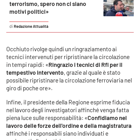
terrorismo, spero non ci siano
Parchi Marini Calabria
motivi politici»
Leggendo Alvaro insieme
Redazione Attualità
Imprese Di Calabria
Occhiuto rivolge quindi un ringraziamento ai
Le perfidie di Antonella Grippo
tecnici intervenuti per ripristinare la circolazione
in tempi rapidi: «
Ringrazio i tecnici di Rfi per il
Venti di comunicazione
tempestivo intervento
, grazie al quale è stato
possibile ripristinare la circolazione ferroviaria nel
giro di poche ore».
STREAMING
Infine, il presidente della Regione esprime fiducia
LaC TV
nel lavoro degli investigatori affinché venga fatta
piena luce sulle responsabilità: «
Confidiamo nel
LaC Network
lavoro delle forze dell'ordine e della magistratura
affinché i responsabili siano individuati e
LaC OnAir