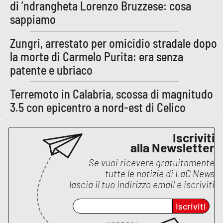
PROGETTI
di ’ndrangheta Lorenzo Bruzzese: cosa
SPECIALI
sappiamo
Buona Sanità Calabria
Zungri, arrestato per omicidio stradale dopo
la morte di Carmelo Purita: era senza
LA
CALABRIAVISIONE
patente e ubriaco
Destinazioni
Terremoto in Calabria, scossa di magnitudo
3.5 con epicentro a nord-est di Celico
Eventi
Iscriviti
Food
alla Newsletter
Se vuoi ricevere gratuitamente
Storie
tutte le notizie di
LaC News
lascia il tuo indirizzo email e iscriviti
LAC
NETWORK
Iscriviti