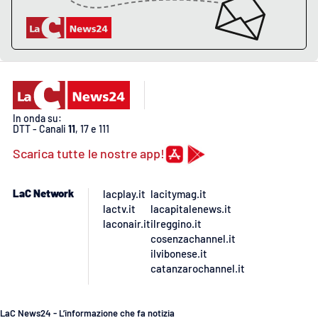
Lacplay.it
Lactv.it
Laconair.it
Lacitymag.it
In onda su:
DTT - Canali
11
, 17 e 111
Lacapitalenews.it
Scarica tutte le nostre app!
Ilreggino.it
LaC Network
lacplay.it
lacitymag.it
lactv.it
lacapitalenews.it
Cosenzachannel.it
laconair.it
ilreggino.it
cosenzachannel.it
ilvibonese.it
Ilvibonese.it
catanzarochannel.it
Catanzarochannel.it
LaC News24 - L’informazione che fa notizia