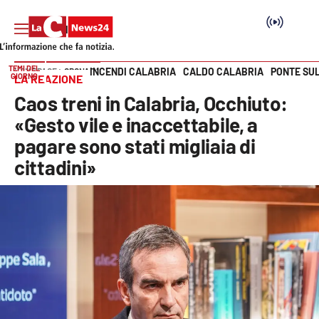
TEMI DEL
INCENDI CALABRIA
CALDO CALABRIA
PONTE SU
HOME PAGE
CRONACA
GIORNO
LA REAZIONE
Vai
Caos treni in Calabria, Occhiuto:
SEZIONI
«Gesto vile e inaccettabile, a
pagare sono stati migliaia di
Cronaca
cittadini»
Politica
Attualità
Economia e lavoro
Italia Mondo