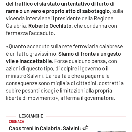
del traffico ci sia stato un tentativo di furto di
rame o un vero e proprio atto di sabotaggio
, sulla
Cultura
vicenda interviene il presidente della Regione
Calabria,
Roberto Occhiuto
, che condanna con
Economia e Lavoro
fermezza l'accaduto.
Politica
«Quanto accaduto sulla rete ferroviaria calabrese
è un fatto gravissimo.
Siamo di fronte a un gesto
Sanità
vile e inaccettabile
. Forse qualcuno pensa, con
azioni di questo tipo, di colpire il governo o il
Società
ministro Salvini. La realtà è che a pagarne le
conseguenze sono migliaia di cittadini, costretti a
Sport
subire pesanti disagi e limitazioni alla propria
libertà di movimento», afferma il governatore.
RUBRICHE
CRONACA
Good Morning Vietnam
Caos treni in Calabria, Salvini: «È