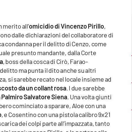
 merito all’
omicidio di Vincenzo Pirillo
,
ono dalle dichiarazioni del collaboratore di
ca condanna per il delitto di Cenzo, come
, quale presunto mandante, dalla Corte
a
, boss della cosca di Cirò, Farao-
elitto ma punta il dito anche su altri
zza, si sarebbe recato nel locale insieme ad
scosto da un collant rosa
. I due sarebbe
a
Palmiro Salvatore Siena
. Una volta giunti
ebbero cominciato a sparare, Aloe con una
o
, e Cosentino con una pistola calibro 9x21
carica dei colpi parte all’impazzata, tanto
lpi raggiungono Pirillo, e lo portano alla