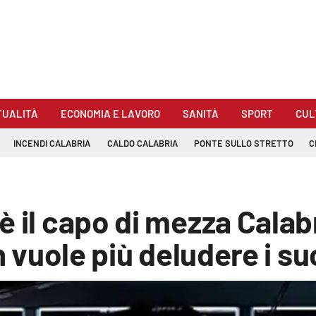
TUALITÀ
ECONOMIA E LAVORO
SANITÀ
SPORT
CUL
INCENDI CALABRIA
CALDO CALABRIA
PONTE SULLO STRETTO
C
è il capo di mezza Calab
n vuole più deludere i suo