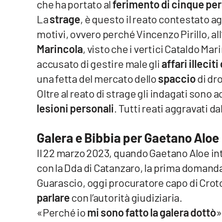
che ha portato al
ferimento di cinque pe
Food
La
strage
, è questo il reato contestato ag
Storie
motivi, ovvero perché Vincenzo Pirillo, all
Marincola
, visto che i vertici Cataldo Mar
accusato di gestire male gli
affari illecit
LaC
Network
una fetta del mercato dello
spaccio
di dr
Lacplay.it
Oltre al reato di strage gli indagati sono 
lesioni personali
. Tutti reati aggravati 
Lactv.it
Galera e Bibbia per Gaetano Aloe
Laconair.it
Il 22 marzo 2023, quando Gaetano Aloe in
Lacitymag.it
con la Dda di Catanzaro, la prima domand
Guarascio, oggi procuratore capo di Croto
Lacapitalenews.it
parlare
con l’autorità giudiziaria.
Ilreggino.it
«Perché io
mi sono fatto la galera dottò
»