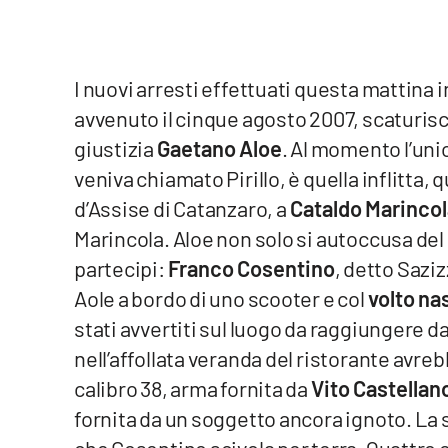
Venti di comunicazione
I nuovi arresti effettuati questa mattina in
Streaming
avvenuto il cinque agosto 2007, scaturisc
LaC TV
giustizia
Gaetano Aloe
. Al momento l’uni
veniva chiamato Pirillo, è quella inflitta
LaC Network
d’Assise di Catanzaro, a
Cataldo Marincol
LaC OnAir
Marincola. Aloe non solo si autoccusa del d
partecipi:
Franco Cosentino
, detto Sazi
Edizioni
Aole a bordo di uno scooter e col
volto na
locali
stati avvertiti sul luogo da raggiungere d
Catanzaro
nell’affollata veranda del ristorante avr
calibro 38, arma fornita da
Vito Castellan
Crotone
fornita da un soggetto ancora ignoto. La s
Vibo Valentia
che Cosentino scivola per terra. Quattro co