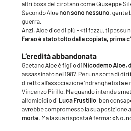
altri boss del cirotano come Giuseppe Sil
Privacy
Secondo Aloe
non sono nessuno
, gente
guerra.
Cookie policy
Anzi, Aloe dice di più - «ti fazzu, ti passu
Farao è stato tolto dalla copiata, prima 
Note legali
L’eredità abbandonata
Gaetano Aloe è figlio di
Nicodemo Aloe, d
assassinato nel 1987. Per una sorta di dir
diretto all’associazione ‘ndranghetista e 
Vincenzo Pirillo. Ma quando intende smett
all’omicidio di
Luca Frustillo
, ben consape
avrebbe compromesso la sua posizione all
morte
. Ma la sua risposta è ferma: «No, n