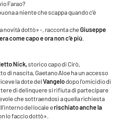
vio Farao?
 buona a niente che scappa quando c’è
 na novità dottò» -, racconta che
Giuseppe
c’era come capo e ora non c’è più
.
etto Nick,
storico capo di Cirò,
itto di nascita, Gaetano Aloe ha un accesso
riceve la dote del
Vangelo
dopo l’omicidio di
ere di delinquere si rifiuta di partecipare
vole che sottraendosi a quella richiesta
’interno del locale e
rischiato anche la
on lo faccio dottò».