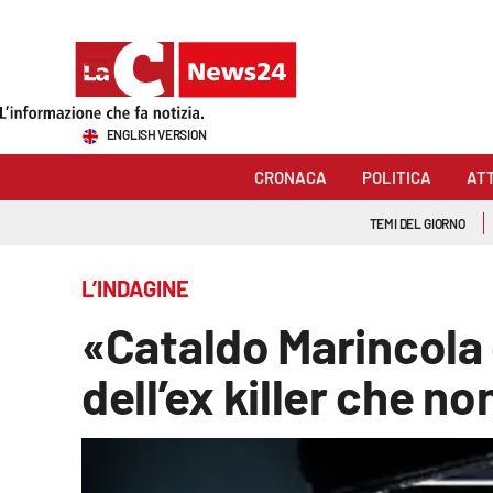
Sezioni
ENGLISH VERSION
Cronaca
CRONACA
POLITICA
AT
Politica
TEMI DEL GIORNO
Attualità
L’INDAGINE
Economia e lavoro
«Cataldo Marincola 
Italia Mondo
dell’ex killer che no
Sanità
Sport