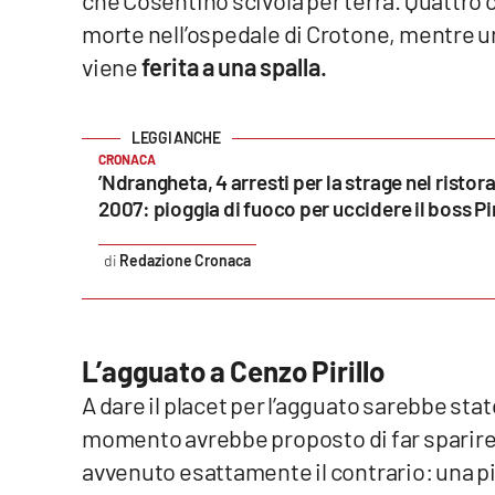
morte nell’ospedale di Crotone, mentre 
Reggio Calabria
viene
ferita a una spalla.
Cosenza
Lamezia Terme
CRONACA
’Ndrangheta, 4 arresti per la strage nel ristor
2007: pioggia di fuoco per uccidere il boss Pi
Progetti
speciali
Redazione Cronaca
Buona Sanità Calabria
La
L’agguato a Cenzo Pirillo
Calabriavisione
A dare il placet per l’agguato sarebbe sta
Destinazioni
momento avrebbe proposto di far sparire P
Eventi
avvenuto esattamente il contrario: una pi