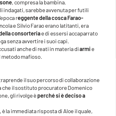
rsone
, compresa la bambina.
li indagati, sarebbe avvenuta per futili
’epoca r
eggente della cosca Farao-
incola e Silvio Farao erano latitanti, era
i della consorteria
e di essersi accaparrato
oga senza avvertire i suoi capi.
accusati anche di reati in materia di
armi
e
dal metodo mafioso.
traprende il suo percorso di collaborazione
a che il sostituto procuratore Domenico
ne, gli rivolge è
perché si è deciso a
, è la immediata risposta di Aloe il quale,