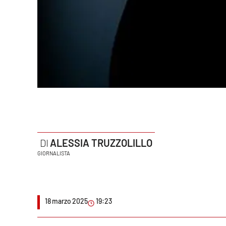
Politica
Sanità
Società
Sport
Rubriche
Good Morning Vietnam
ALESSIA TRUZZOLILLO
Parchi Marini Calabria
GIORNALISTA
Leggendo Alvaro insieme
Imprese Di Calabria
18 marzo 2025
19:23
Le perfidie di Antonella Grippo