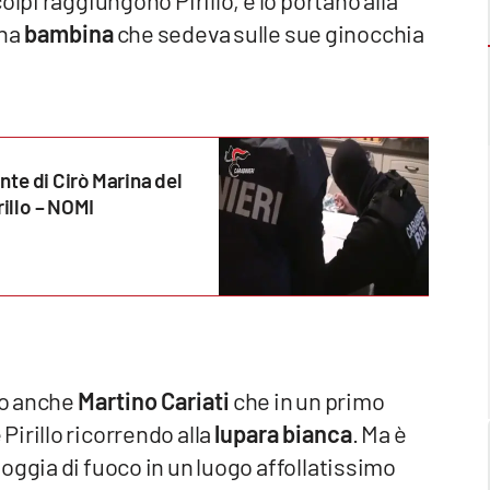
una
bambina
che sedeva sulle sue ginocchia
ante di Cirò Marina del
rillo – NOMI
to anche
Martino Cariati
che in un primo
irillo ricorrendo alla
lupara bianca
. Ma è
oggia di fuoco in un luogo affollatissimo