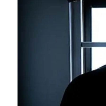
Cultura
Podcast
Meteo
Editoriali
Video
Ambiente
Cronaca
Cultura
Economia e Lavoro