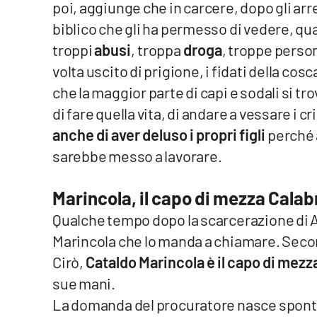
poi, aggiunge che in carcere, dopo gli arr
Cosenzachannel.it
biblico che gli ha permesso di vedere, qua
troppi
abusi
, troppa
droga
, troppe perso
Ilvibonese.it
volta uscito di prigione, i fidati della cosc
Catanzarochannel.it
che la maggior parte di capi e sodali si tro
di fare quella vita, di andare a vessare i c
App
anche di aver deluso i propri figli
perché 
Android
sarebbe messo a lavorare.
Apple
Marincola, il capo di mezza Calab
Qualche tempo dopo la scarcerazione di 
Marincola che lo manda a chiamare. Secondo
Cirò,
Cataldo Marincola è il capo di mezza
Vai
sue mani.
La domanda del procuratore nasce sponta