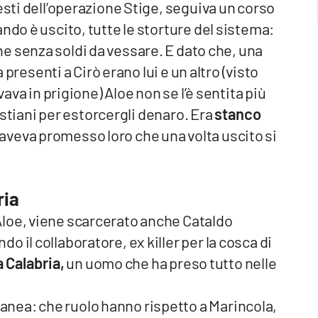
esti dell’operazione Stige, seguiva un corso
ndo è uscito, tutte le storture del sistema:
ne senza soldi da vessare. E dato che, una
a presenti a Cirò erano lui e un altro (visto
vava in prigione) Aloe non se l’è sentita più
ristiani per estorcergli denaro. Era
stanco
aveva promesso loro che una volta uscito si
ria
Aloe, viene scarcerato anche Cataldo
 il collaboratore, ex killer per la cosca di
 Calabria,
un uomo che ha preso tutto nelle
nea: che ruolo hanno rispetto a Marincola,