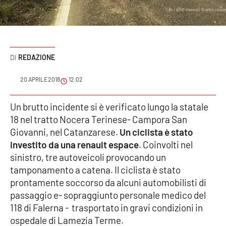
Sanità
Sport
REDAZIONE
Cultura
20 APRILE 2018
12:02
Podcast
Un brutto incidente si è verificato lungo la statale
Meteo
18 nel tratto Nocera Terinese- Campora San
Giovanni, nel Catanzarese.
Un ciclista è stato
Editoriali
investito da una renault espace
. Coinvolti nel
sinistro, tre autoveicoli provocando un
tamponamento a catena. Il ciclista è stato
VIDEO
prontamente soccorso da alcuni automobilisti di
passaggio e- sopraggiunto personale medico del
Ambiente
118 di Falerna - trasportato in gravi condizioni in
ospedale di Lamezia Terme.
Cronaca