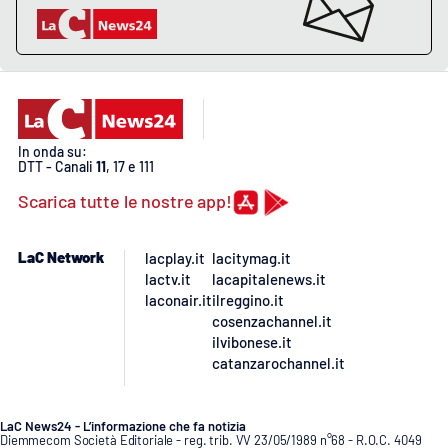
EDIZIONI
LOCALI
Catanzaro
In onda su:
DTT - Canali
11
, 17 e 111
Crotone
Scarica tutte le nostre app!
Vibo Valentia
LaC Network
lacplay.it
lacitymag.it
Reggio Calabria
lactv.it
lacapitalenews.it
laconair.it
ilreggino.it
cosenzachannel.it
Cosenza
ilvibonese.it
catanzarochannel.it
Lamezia Terme
LaC News24 - L’informazione che fa notizia
Diemmecom Società Editoriale - reg. trib. VV 23/05/1989 n°68 - R.O.C. 4049