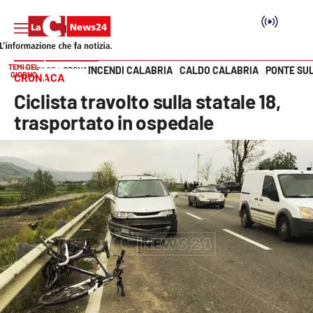
TEMI DEL
INCENDI CALABRIA
CALDO CALABRIA
PONTE SU
HOME PAGE
CRONACA
GIORNO
CRONACA
Vai
Ciclista travolto sulla statale 18,
SEZIONI
trasportato in ospedale
Cronaca
Politica
Attualità
Economia e lavoro
Italia Mondo