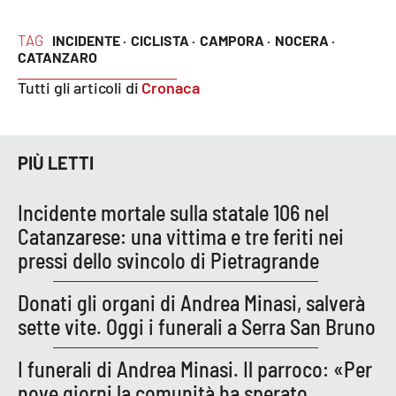
Cultura
TAG
INCIDENTE ·
CICLISTA ·
CAMPORA ·
NOCERA ·
CATANZARO
Economia e Lavoro
Tutti gli articoli di
Cronaca
Politica
PIÙ LETTI
Sanità
Incidente mortale sulla statale 106 nel
Società
Catanzarese: una vittima e tre feriti nei
pressi dello svincolo di Pietragrande
Sport
Donati gli organi di Andrea Minasi, salverà
sette vite. Oggi i funerali a Serra San Bruno
RUBRICHE
I funerali di Andrea Minasi. Il parroco: «Per
Good Morning Vietnam
nove giorni la comunità ha sperato,