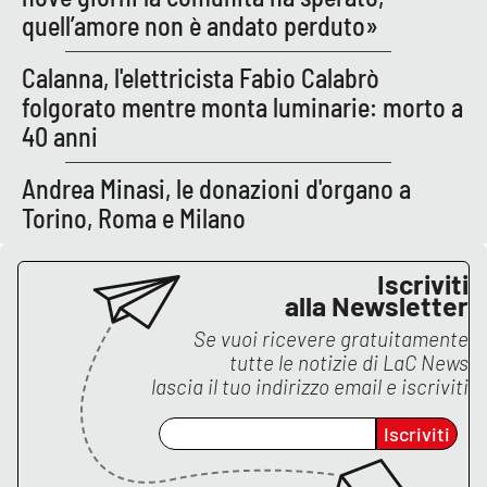
quell’amore non è andato perduto»
Parchi Marini Calabria
Calanna, l'elettricista Fabio Calabrò
Leggendo Alvaro insieme
folgorato mentre monta luminarie: morto a
40 anni
Imprese Di Calabria
Andrea Minasi, le donazioni d'organo a
Le perfidie di Antonella Grippo
Torino, Roma e Milano
Venti di comunicazione
Iscriviti
alla Newsletter
STREAMING
Se vuoi ricevere gratuitamente
tutte le notizie di
LaC News
LaC TV
lascia il tuo indirizzo email e iscriviti
LaC Network
Iscriviti
LaC OnAir