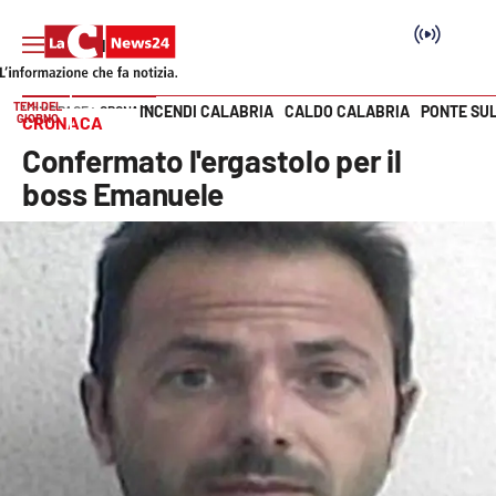
TEMI DEL
INCENDI CALABRIA
CALDO CALABRIA
PONTE SU
HOME PAGE
CRONACA
GIORNO
CRONACA
Vai
Confermato l'ergastolo per il
SEZIONI
boss Emanuele
Cronaca
Politica
Attualità
Economia e lavoro
Italia Mondo