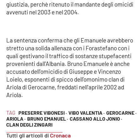
giustizia, perchè ritenuto il mandante degli omicidi
avvenuti nel 2003 e nel 2004.
Cultura
Economia e Lavoro
La sentenza conferma che gli Emanuele avrebbero
Politica
stretto una solida allenaza con i Forastefano con i
quali gestivano il traffico di sostanze stupefacenti
Sanità
provenienti dall'Albania. Bruno Emanuele è anche
accusato dell'omicidio di Giuseppe e Vincenzo
Società
Loielo, esponenti di spicco dell’omonimo clan di
Ariola di Gerocarne, freddati nell'aprile 2002 ad
Sport
Ariola.
TAG
PRESERRE VIBONESI ·
VIBO VALENTIA ·
GEROCARNE ·
RUBRICHE
ARIOLA ·
BRUNO EMANUEL ·
CASSANO ALLO JONIO ·
CLAN DEGLI ZINGARI
Good Morning Vietnam
Tutti gli articoli di
Cronaca