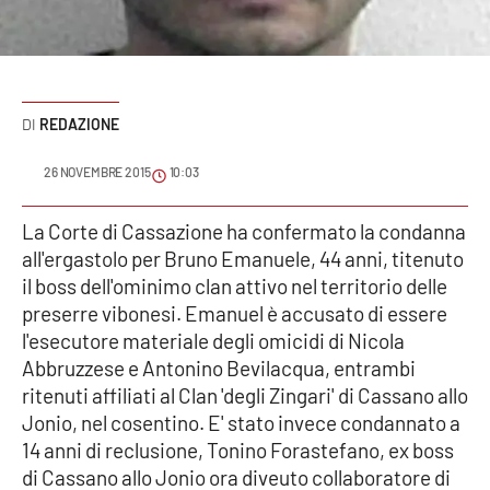
Sanità
Sport
REDAZIONE
Cultura
26 NOVEMBRE 2015
10:03
Podcast
La Corte di Cassazione ha confermato la condanna
Meteo
all'ergastolo per Bruno Emanuele, 44 anni, titenuto
il boss dell'ominimo clan attivo nel territorio delle
Editoriali
preserre vibonesi. Emanuel è accusato di essere
l'esecutore materiale degli omicidi di Nicola
Abbruzzese e Antonino Bevilacqua, entrambi
VIDEO
ritenuti affiliati al Clan 'degli Zingari' di Cassano allo
Jonio, nel cosentino. E' stato invece condannato a
Ambiente
14 anni di reclusione, Tonino Forastefano, ex boss
di Cassano allo Jonio ora diveuto collaboratore di
Cronaca