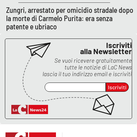
Zungri, arrestato per omicidio stradale dopo
la morte di Carmelo Purita: era senza
EDIZIONI
LOCALI
patente e ubriaco
Catanzaro
Iscriviti
alla Newsletter
Crotone
Se vuoi ricevere gratuitamente
tutte le notizie di
LaC News
Vibo Valentia
lascia il tuo indirizzo email e iscriviti
Reggio Calabria
Iscriviti
Cosenza
Lamezia Terme