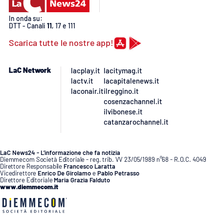
PROGETTI
SPECIALI
In onda su:
Buona Sanità Calabria
DTT - Canali
11
, 17 e 111
Scarica tutte le nostre app!
LA
CALABRIAVISIONE
LaC Network
lacplay.it
lacitymag.it
lactv.it
lacapitalenews.it
Destinazioni
laconair.it
ilreggino.it
cosenzachannel.it
Eventi
ilvibonese.it
catanzarochannel.it
Food
LaC News24 - L’informazione che fa notizia
Diemmecom Società Editoriale - reg. trib. VV 23/05/1989 n°68 - R.O.C. 4049
Storie
Direttore Responsabile
Francesco Laratta
Vicedirettore
Enrico De Girolamo
e
Pablo Petrasso
Direttore Editoriale
Maria Grazia Falduto
www.diemmecom.it
LAC
NETWORK