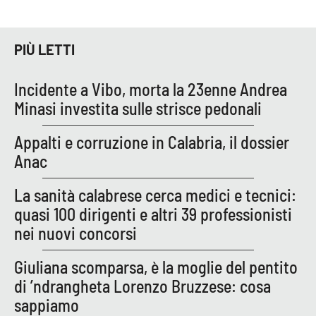
Parchi Marini Calabria
PIÙ LETTI
Leggendo Alvaro insieme
Imprese Di Calabria
Incidente a Vibo, morta la 23enne Andrea
Minasi investita sulle strisce pedonali
Le perfidie di Antonella Grippo
Appalti e corruzione in Calabria, il dossier
Venti di comunicazione
Anac
La sanità calabrese cerca medici e tecnici:
quasi 100 dirigenti e altri 39 professionisti
STREAMING
nei nuovi concorsi
LaC TV
Giuliana scomparsa, è la moglie del pentito
LaC Network
di ’ndrangheta Lorenzo Bruzzese: cosa
sappiamo
LaC OnAir