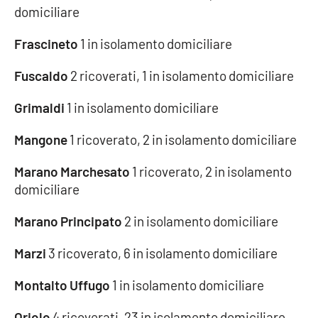
Lacplay.it
domiciliare
Lactv.it
Frascineto
1 in isolamento domiciliare
Fuscaldo
2 ricoverati, 1 in isolamento domiciliare
Laconair.it
Grimaldi
1 in isolamento domiciliare
Lacitymag.it
Mangone
1 ricoverato, 2 in isolamento domiciliare
Lacapitalenews.it
Marano Marchesato
1 ricoverato, 2 in isolamento
Ilreggino.it
domiciliare
Marano Principato
2 in isolamento domiciliare
Cosenzachannel.it
Marzi
3 ricoverato, 6 in isolamento domiciliare
Ilvibonese.it
Montalto Uffugo
1 in isolamento domiciliare
Catanzarochannel.it
Oriolo
4 ricoverati, 23 in isolamento domiciliare