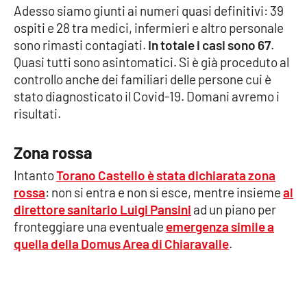
Adesso siamo giunti ai numeri quasi definitivi: 39
Parchi Marini Calabria
ospiti e 28 tra medici, infermieri e altro personale
sono rimasti contagiati.
In totale i casi sono 67
.
Leggendo Alvaro insieme
Quasi tutti sono asintomatici. Si è già proceduto al
controllo anche dei familiari delle persone cui è
Imprese Di Calabria
stato diagnosticato il Covid-19. Domani avremo i
risultati.
Le perfidie di Antonella Grippo
Zona rossa
Venti di comunicazione
Intanto
Torano Castello è stata dichiarata zona
rossa
: non si entra e non si esce, mentre insieme
al
STREAMING
direttore sanitario Luigi Pansini
ad un piano per
fronteggiare una eventuale
emergenza simile a
LaC TV
quella della Domus Area di Chiaravalle
.
LaC Network
LaC OnAir