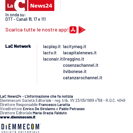
In onda su:
DTT - Canali
11
, 17 e 111
Scarica tutte le nostre app!
LaC Network
lacplay.it
lacitymag.it
lactv.it
lacapitalenews.it
laconair.it
ilreggino.it
cosenzachannel.it
ilvibonese.it
catanzarochannel.it
LaC News24 - L’informazione che fa notizia
Diemmecom Società Editoriale - reg. trib. VV 23/05/1989 n°68 - R.O.C. 4049
Direttore Responsabile
Francesco Laratta
Vicedirettore
Enrico De Girolamo
e
Pablo Petrasso
Direttore Editoriale
Maria Grazia Falduto
www.diemmecom.it