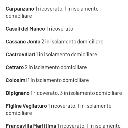
PROGETTI
SPECIALI
Carpanzano
1 ricoverato, 1 in isolamento
Buona Sanità Calabria
domiciliare
Casali del Manco
1 ricoverato
LA
CALABRIAVISIONE
Cassano Jonio
2 in isolamento domiciliare
Destinazioni
Castrovillari
1 in isolamento domiciliare
Eventi
Cetraro
2 in isolamento domiciliare
Food
Colosimi
1 in isolamento domiciliare
Dipignano
1 ricoverato, 3 in isolamento domiciliare
Storie
Figline Vegliaturo
1 ricoverato, 1 in isolamento
domiciliare
LAC
NETWORK
Francavilla Marittima
1 ricoverato, 1 in isolamento