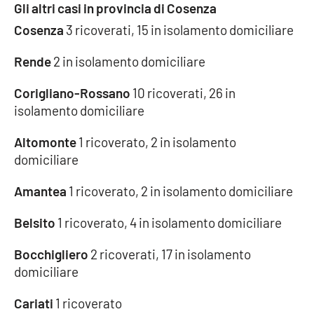
Gli altri casi in provincia di Cosenza
Cosenza
3 ricoverati, 15 in isolamento domiciliare
EDIZIONI
LOCALI
Rende
2 in isolamento domiciliare
Catanzaro
Corigliano-Rossano
10 ricoverati, 26 in
isolamento domiciliare
Crotone
Altomonte
1 ricoverato, 2 in isolamento
Vibo Valentia
domiciliare
Amantea
1 ricoverato, 2 in isolamento domiciliare
Reggio Calabria
Belsito
1 ricoverato, 4 in isolamento domiciliare
Cosenza
Bocchigliero
2 ricoverati, 17 in isolamento
Lamezia Terme
domiciliare
Cariati
1 ricoverato