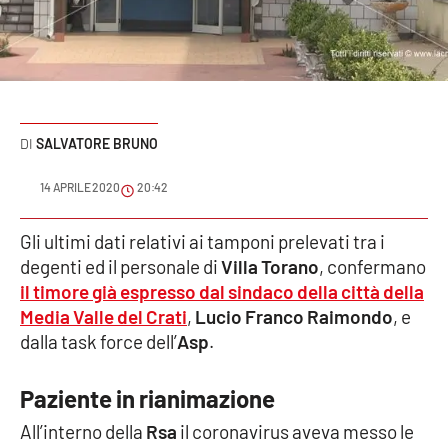
Sanità
Sport
Cultura
SALVATORE BRUNO
Podcast
14 APRILE 2020
20:42
Meteo
Gli ultimi dati relativi ai tamponi prelevati tra i
degenti ed il personale di
Villa Torano
, confermano
Editoriali
il timore già espresso dal sindaco della città della
Media Valle del Crati
,
Lucio Franco Raimondo
, e
dalla task force dell’
Asp
.
VIDEO
Ambiente
Paziente in rianimazione
All’interno della
Rsa
il coronavirus aveva messo le
Cronaca