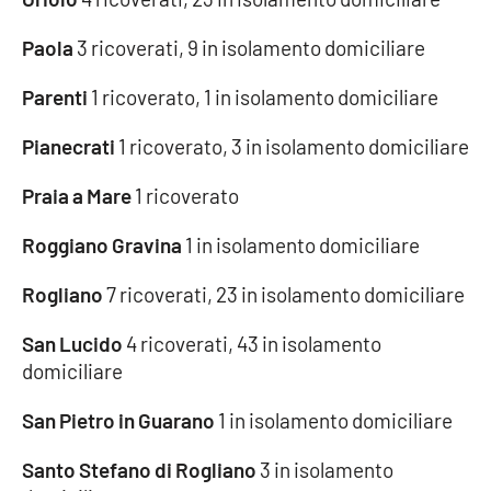
APP
Paola
3 ricoverati, 9 in isolamento domiciliare
Android
Parenti
1 ricoverato, 1 in isolamento domiciliare
Pianecrati
1 ricoverato, 3 in isolamento domiciliare
Apple
Praia a Mare
1 ricoverato
Roggiano Gravina
1 in isolamento domiciliare
Rogliano
7 ricoverati, 23 in isolamento domiciliare
San Lucido
4 ricoverati, 43 in isolamento
domiciliare
San Pietro in Guarano
1 in isolamento domiciliare
Santo Stefano di Rogliano
3 in isolamento