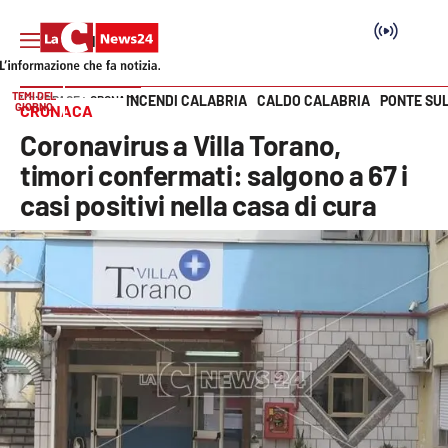
TEMI DEL
INCENDI CALABRIA
CALDO CALABRIA
PONTE SU
HOME PAGE
CRONACA
GIORNO
CRONACA
Vai
Coronavirus a Villa Torano,
SEZIONI
timori confermati: salgono a 67 i
casi positivi nella casa di cura
Cronaca
Politica
Attualità
Economia e lavoro
Italia Mondo