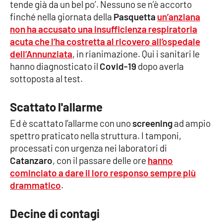
tende già da un bel po’. Nessuno se n’è accorto
finché nella giornata della
Pasquetta
un’anziana
Cultura
non ha accusato una insufficienza respiratoria
acuta che l’ha costretta al ricovero all’ospedale
Economia e Lavoro
dell’Annunziata
, in rianimazione. Qui i sanitari le
hanno diagnosticato il
Covid-19
dopo averla
Politica
sottoposta al test.
Sanità
Scattato l'allarme
Società
Ed è scattato l’allarme con uno
screening
ad ampio
spettro praticato nella struttura. I tamponi,
processati con urgenza nei laboratori di
Sport
Catanzaro
, con il passare delle ore
hanno
cominciato a dare il loro responso sempre più
drammatico
.
RUBRICHE
Good Morning Vietnam
Decine di contagi