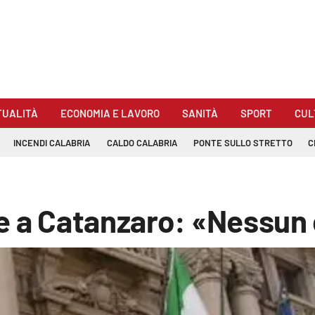
TUALITÀ
ECONOMIA E LAVORO
SANITÀ
SPORT
CUL
INCENDI CALABRIA
CALDO CALABRIA
PONTE SULLO STRETTO
C
e a Catanzaro: «Nessun 