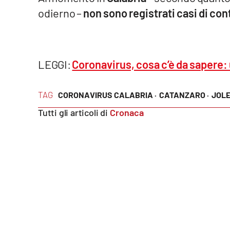
odierno –
non sono registrati casi di co
Reggio Calabria
Cosenza
LEGGI:
Coronavirus, cosa c’è da sapere: 
Lamezia Terme
TAG
CORONAVIRUS CALABRIA ·
CATANZARO ·
JOLE
Progetti
Tutti gli articoli di
Cronaca
speciali
Buona Sanità Calabria
La
Calabriavisione
Destinazioni
Eventi