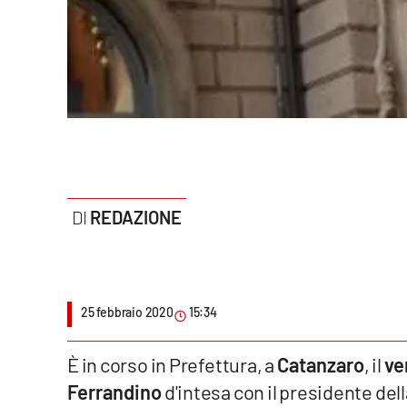
Politica
Sanità
Società
Sport
Rubriche
REDAZIONE
Good Morning Vietnam
Parchi Marini Calabria
Leggendo Alvaro insieme
25 febbraio 2020
15:34
Imprese Di Calabria
È in corso in Prefettura, a
Catanzaro
, il
ve
Ferrandino
d'intesa con il presidente del
Le perfidie di Antonella Grippo