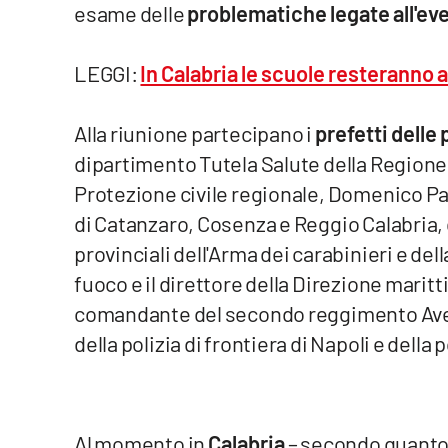
esame delle
problematiche legate all'e
Venti di comunicazione
LEGGI:
In Calabria le scuole resteranno 
Streaming
Alla riunione partecipano i
prefetti delle
LaC TV
dipartimento Tutela Salute della Regione 
LaC Network
Protezione civile regionale, Domenico Pall
di Catanzaro, Cosenza e Reggio Calabria,
LaC OnAir
provinciali dell'Arma dei carabinieri e della
fuoco e il direttore della Direzione marit
Edizioni
comandante del secondo reggimento Aves S
locali
della polizia di frontiera di Napoli e della
Catanzaro
Crotone
Al momento in
Calabria
– secondo quanto 
Vibo Valentia