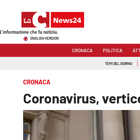
Sezioni
ENGLISH VERSION
Cronaca
CRONACA
POLITICA
AT
Politica
TEMI DEL GIORNO
Attualità
CRONACA
Economia e lavoro
Coronavirus, vertic
Italia Mondo
Sanità
Sport