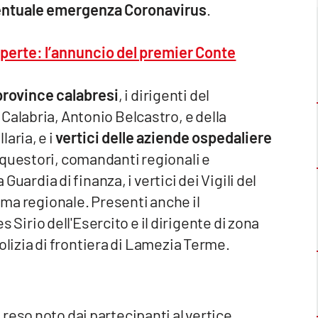
ventuale emergenza Coronavirus
.
aperte: l’annuncio del premier Conte
 province calabresi
, i dirigenti del
Calabria, Antonio Belcastro, e della
aria, e i
vertici delle aziende ospedaliere
 questori, comandanti regionali e
 Guardia di finanza, i vertici dei Vigili del
tima regionale. Presenti anche il
irio dell'Esercito e il dirigente di zona
 polizia di frontiera di Lamezia Terme.
reso noto dai partecipanti al vertice