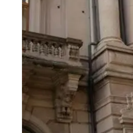
Cultura
Podcast
Meteo
Editoriali
Video
Ambiente
Cronaca
Cultura
Economia e Lavoro