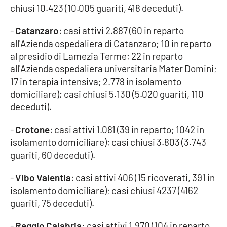
chiusi 10.423 (10.005 guariti, 418 deceduti).
Parchi Marini Calabria
-
Catanzaro
: casi attivi 2.887 (60 in reparto
Leggendo Alvaro insieme
all'Azienda ospedaliera di Catanzaro; 10 in reparto
al presidio di Lamezia Terme; 22 in reparto
Imprese Di Calabria
all'Azienda ospedaliera universitaria Mater Domini;
17 in terapia intensiva; 2.778 in isolamento
Le perfidie di Antonella Grippo
domiciliare); casi chiusi 5.130 (5.020 guariti, 110
deceduti).
Venti di comunicazione
-
Crotone
: casi attivi 1.081 (39 in reparto; 1042 in
isolamento domiciliare); casi chiusi 3.803 (3.743
STREAMING
guariti, 60 deceduti).
LaC TV
-
Vibo Valentia
: casi attivi 406 (15 ricoverati, 391 in
isolamento domiciliare); casi chiusi 4237 (4162
LaC Network
guariti, 75 deceduti).
-
Reggio Calabria:
casi attivi 1.970 (104 in reparto
LaC OnAir