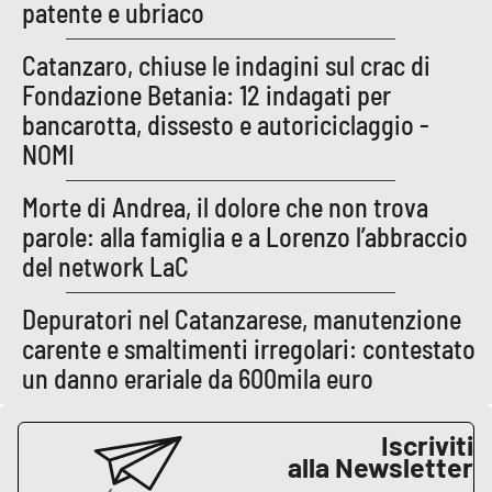
PROGETTI
patente e ubriaco
SPECIALI
Buona Sanità Calabria
Catanzaro, chiuse le indagini sul crac di
Fondazione Betania: 12 indagati per
bancarotta, dissesto e autoriciclaggio -
LA
CALABRIAVISIONE
NOMI
Destinazioni
Morte di Andrea, il dolore che non trova
parole: alla famiglia e a Lorenzo l’abbraccio
Eventi
del network LaC
Food
Depuratori nel Catanzarese, manutenzione
carente e smaltimenti irregolari: contestato
Storie
un danno erariale da 600mila euro
Iscriviti
LAC
NETWORK
alla Newsletter