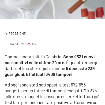
Sanità
Sport
Cultura
REDAZIONE
Podcast
16 APRILE 2021
15:40
Meteo
Contagi ancora alti in Calabria.
Sono 433 i nuovi
casi positivi nelle ultime 24 ore.
È quanto emerge
Editoriali
dal bollettino che registra anche
5 decessi e 239
guarigioni.
Effettuati 3409 tamponi.
VIDEO
Ad oggi sono stati sottoposti a test 672.656
soggetti per un totale di tamponi eseguiti 719.375
Ambiente
(allo stesso soggetto possono essere effettuati più
test). Le persone risultate positive al Coronavirus
Cronaca