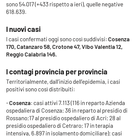
sono 54.017 (+433 rispetto a ieri), quelle negative
618.639.
Cultura
I nuovi casi
Economia e Lavoro
I casi confermati oggi sono così suddivisi:
Cosenza
Politica
170, Catanzaro 58, Crotone 47, Vibo Valentia 12,
Reggio Calabria 146.
Sanità
I contagi provincia per provincia
Società
Territorialmente, dall’inizio dell’epidemia, i casi
positivi sono così distribuiti:
Sport
-
Cosenza
: casi attivi 7.113 (116 in reparto Azienda
ospedaliera di Cosenza; 36 in reparto al presidio di
RUBRICHE
Rossano;17 al presidio ospedaliero di Acri; 28 al
presidio ospedaliero di Cetraro; 17 in terapia
Good Morning Vietnam
intensiva, 6.897 in isolamento domiciliare); casi