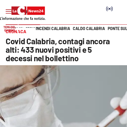
TEMI DEL
INCENDI CALABRIA
CALDO CALABRIA
PONTE SU
HOME PAGE
CRONACA
GIORNO
CRONACA
Vai
Covid Calabria, contagi ancora
SEZIONI
alti: 433 nuovi positivi e 5
decessi nel bollettino
Cronaca
Politica
Attualità
Economia e lavoro
Italia Mondo