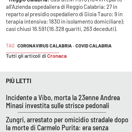
all'Azienda ospedaliera di Reggio Calabria; 27 in
reparto al presidio ospedaliero di Gioia Tauro; 9 in
terapia intensiva; 1830 in isolamento domiciliare);
EDIZIONI
LOCALI
casi chiusi 16.591 (16.328 guariti, 263 deceduti).
Catanzaro
TAG
CORONAVIRUS CALABRIA ·
COVID CALABRIA
Crotone
Tutti gli articoli di
Cronaca
Vibo Valentia
PIÙ LETTI
Reggio Calabria
Cosenza
Incidente a Vibo, morta la 23enne Andrea
Minasi investita sulle strisce pedonali
Lamezia Terme
Zungri, arrestato per omicidio stradale dopo
la morte di Carmelo Purita: era senza