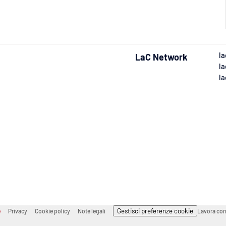
la
LaC Network
la
la
Gestisci preferenze cookie
e
Privacy
Cookie policy
Note legali
Lavora con