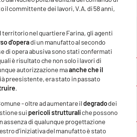
il committente dei lavori, V.A. di 58 anni,
l territorio nel quartiere Farina, gli agenti
rso d'opera
di un manufatto al secondo
asse di opera abusiva sono stati confermati
ali è risultato che non solo i lavori di
lunque autorizzazione ma
anche che il
già preesistente, era stato in passato
truire
.
l Comune - oltre ad aumentare il
degrado
dei
estione sui
pericoli strutturali
che possono
 in assenza di qualunque progettazione
estro d'iniziativa del manufatto è stato