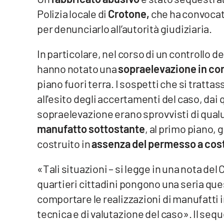
Polizia locale di
Crotone,
che ha convocato 
Venti di comunicazione
per denunciarlo all’autorità giudiziaria.
Streaming
In particolare, nel corso di un controllo de
hanno notato una
sopraelevazione
in co
LaC TV
piano fuori terra. I sospetti che si tratt
LaC Network
all'esito degli accertamenti del caso, dai qu
sopraelevazione erano sprovvisti di qua
LaC OnAir
manufatto sottostante
, al primo piano, 
costruito in
assenza del permesso a cos
Edizioni
locali
«Tali situazioni – si legge in una nota de
Catanzaro
quartieri cittadini pongono una seria qu
comportare le realizzazioni di manufatti
Crotone
tecnica e di valutazione del caso». Il sequ
Vibo Valentia