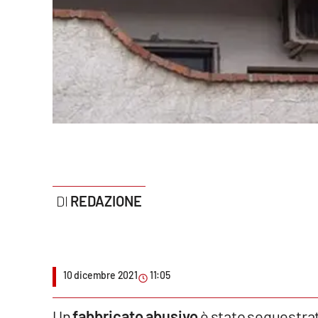
Politica
Sanità
Società
Sport
Rubriche
Good Morning Vietnam
REDAZIONE
Parchi Marini Calabria
Leggendo Alvaro insieme
10 dicembre 2021
11:05
Imprese Di Calabria
Le perfidie di Antonella Grippo
Un
fabbricato abusivo
è stato sequestrat