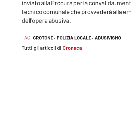
inviato alla Procura per la convalida, men
tecnico comunale che provvederà alla em
Reggio Calabria
dell'opera abusiva.
Cosenza
TAG
CROTONE ·
POLIZIA LOCALE ·
ABUSIVISMO
Lamezia Terme
Tutti gli articoli di
Cronaca
Progetti
speciali
Buona Sanità Calabria
La
Calabriavisione
Destinazioni
Eventi