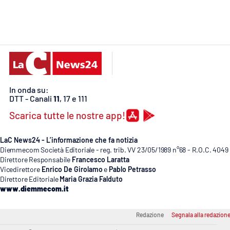
Cosenzachannel.it
Ilvibonese.it
Catanzarochannel.it
In onda su:
App
DTT - Canali
11
, 17 e 111
Android
Scarica tutte le nostre app!
Apple
LaC News24 - L’informazione che fa notizia
Diemmecom Società Editoriale - reg. trib. VV 23/05/1989 n°68 - R.O.C. 4049
Direttore Responsabile
Francesco Laratta
Vicedirettore
Enrico De Girolamo
e
Pablo Petrasso
Direttore Editoriale
Maria Grazia Falduto
Vai
www.diemmecom.it
Redazione
Segnala alla redazion