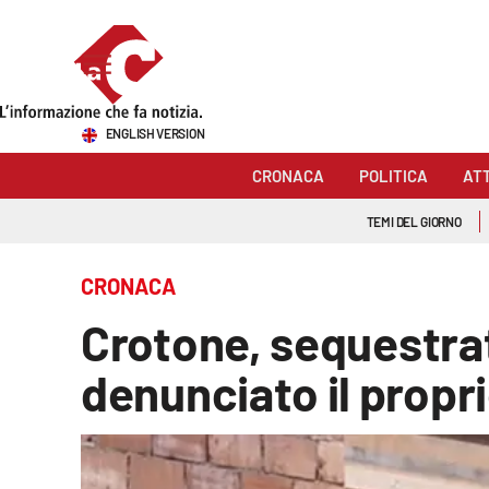
Sezioni
ENGLISH VERSION
Cronaca
CRONACA
POLITICA
AT
Politica
TEMI DEL GIORNO
Attualità
CRONACA
Economia e lavoro
Crotone, sequestrat
Italia Mondo
denunciato il propr
Sanità
Sport