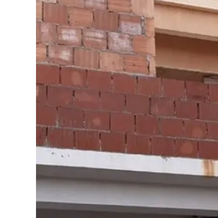
Cultura
Podcast
Meteo
Editoriali
Video
Ambiente
Cronaca
Cultura
Economia e Lavoro