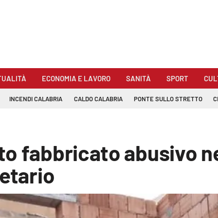
TUALITÀ
ECONOMIA E LAVORO
SANITÀ
SPORT
CUL
INCENDI CALABRIA
CALDO CALABRIA
PONTE SULLO STRETTO
C
o fabbricato abusivo ne
ietario