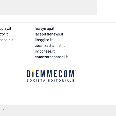
cplay.it
lacitymag.it
ctv.it
lacapitalenews.it
conair.it
ilreggino.it
cosenzachannel.it
ilvibonese.it
catanzarochannel.it
 noi