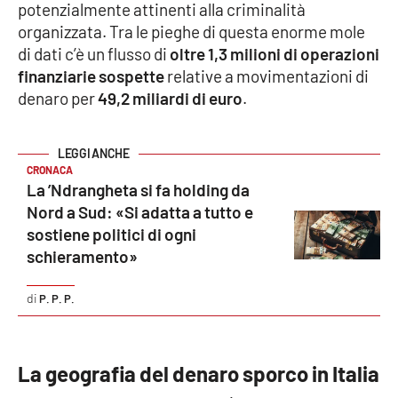
potenzialmente attinenti alla criminalità
organizzata. Tra le pieghe di questa enorme mole
di dati c’è un flusso di
oltre 1,3 milioni di operazioni
EDIZIONI
LOCALI
finanziarie sospette
relative a movimentazioni di
denaro per
49,2 miliardi di euro
.
Catanzaro
Crotone
CRONACA
La ’Ndrangheta si fa holding da
Vibo Valentia
Nord a Sud: «Si adatta a tutto e
sostiene politici di ogni
Reggio Calabria
schieramento»
Cosenza
P. P. P.
Lamezia Terme
La geografia del denaro sporco in Italia