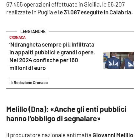
67.465 operazioni effettuate in Sicilia, le 66.207
realizzate in Puglia e
le 31.087 eseguite in Calabria
.
APP
Android
CRONACA
Apple
’Ndrangheta sempre più infiltrata
in appalti pubblici e grandi opere.
Nel 2024 confische per 160
milioni di euro
Redazione Cronaca
Melillo (Dna): «Anche gli enti pubblici
hanno l’obbligo di segnalare»
Il procuratore nazionale antimafia
Giovanni Melillo