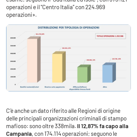
Lacplay.it
operazioni e il “Centro Italia” con 224.969
operazioni».
Lactv.it
Laconair.it
Lacitymag.it
Lacapitalenews.it
Ilreggino.it
Cosenzachannel.it
C’è anche un dato riferito alle Regioni di origine
Ilvibonese.it
delle principali organizzazioni criminali di stampo
mafioso: sono oltre 338mila.
Il 12,87% fa capo alla
Catanzarochannel.it
Campania
, con 174.114 operazioni; seguono le