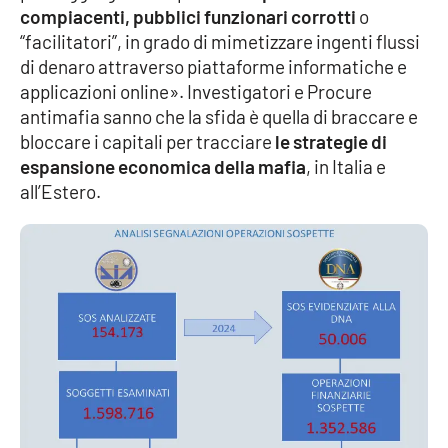
compiacenti, pubblici funzionari corrotti
o
“facilitatori”, in grado di mimetizzare ingenti flussi
Cultura
di denaro attraverso piattaforme informatiche e
applicazioni online». Investigatori e Procure
Economia e Lavoro
antimafia sanno che la sfida è quella di braccare e
bloccare i capitali per tracciare
le strategie di
Politica
espansione economica della mafia
, in Italia e
all’Estero.
Sanità
Società
Sport
RUBRICHE
Good Morning Vietnam