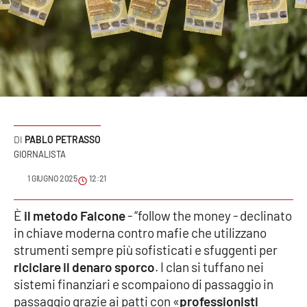
Sanità
Sport
Cultura
Podcast
PABLO PETRASSO
Meteo
GIORNALISTA
1 GIUGNO 2025
12:21
Editoriali
È
il metodo Falcone
- “follow the money - declinato
in chiave moderna contro mafie che utilizzano
VIDEO
strumenti sempre più sofisticati e sfuggenti per
riciclare il denaro sporco
. I clan si tuffano nei
Ambiente
sistemi finanziari e scompaiono di passaggio in
passaggio grazie ai patti con «
professionisti
Cronaca