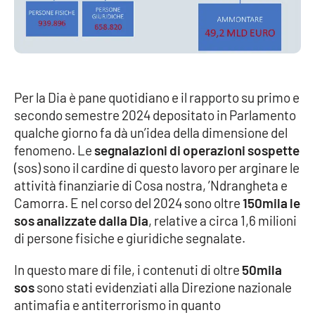
Parchi Marini Calabria
Leggendo Alvaro insieme
Imprese Di Calabria
Per la Dia è pane quotidiano e il rapporto su primo e
secondo semestre 2024 depositato in Parlamento
Le perfidie di Antonella Grippo
qualche giorno fa dà un’idea della dimensione del
fenomeno. Le
segnalazioni di operazioni sospette
Venti di comunicazione
(sos) sono il cardine di questo lavoro per arginare le
attività finanziarie di Cosa nostra, ’Ndrangheta e
Camorra. E nel corso del 2024 sono oltre
150mila le
STREAMING
sos analizzate dalla Dia
, relative a circa 1,6 milioni
di persone fisiche e giuridiche segnalate.
LaC TV
In questo mare di file, i contenuti di oltre
50mila
LaC Network
sos
sono stati evidenziati alla Direzione nazionale
antimafia e antiterrorismo in quanto
LaC OnAir