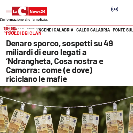
TEMI DEL
INCENDI CALABRIA
CALDO CALABRIA
PONTE SU
HOME PAGE
CRONACA
GIORNO
I SOLDI DEI CLAN
Vai
Denaro sporco, sospetti su 49
SEZIONI
miliardi di euro legati a
‘Ndrangheta, Cosa nostra e
Cronaca
Camorra: come (e dove)
riciclano le mafie
Politica
Attualità
Economia e lavoro
Italia Mondo