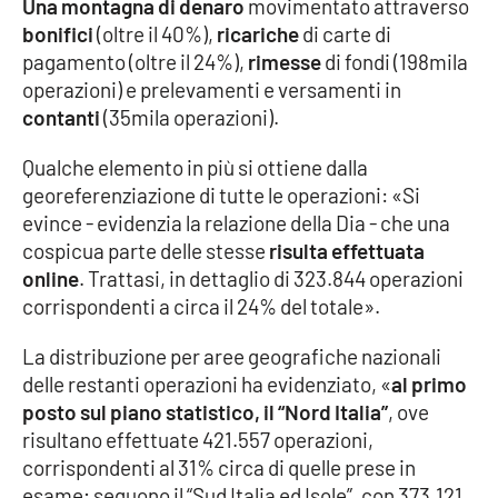
PROGETTI
Una montagna di denaro
movimentato attraverso
SPECIALI
bonifici
(oltre il 40%),
ricariche
di carte di
Buona Sanità Calabria
pagamento (oltre il 24%),
rimesse
di fondi (198mila
operazioni) e prelevamenti e versamenti in
contanti
(35mila operazioni).
LA
CALABRIAVISIONE
Qualche elemento in più si ottiene dalla
georeferenziazione di tutte le operazioni: «Si
Destinazioni
evince - evidenzia la relazione della Dia - che una
cospicua parte delle stesse
risulta effettuata
Eventi
online
. Trattasi, in dettaglio di 323.844 operazioni
corrispondenti a circa il 24% del totale».
Food
La distribuzione per aree geografiche nazionali
Storie
delle restanti operazioni ha evidenziato, «
al primo
posto sul piano statistico, il “Nord Italia”
, ove
risultano effettuate 421.557 operazioni,
LAC
NETWORK
corrispondenti al 31% circa di quelle prese in
esame; seguono il “Sud Italia ed Isole”, con 373.121