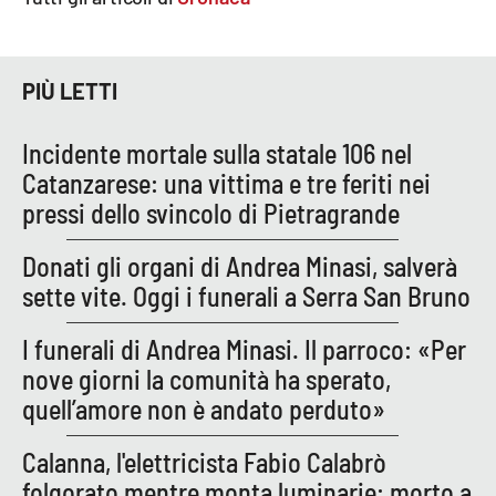
Parchi Marini Calabria
Leggendo Alvaro insieme
PIÙ LETTI
Imprese Di Calabria
Incidente mortale sulla statale 106 nel
Catanzarese: una vittima e tre feriti nei
Le perfidie di Antonella Grippo
pressi dello svincolo di Pietragrande
Venti di comunicazione
Donati gli organi di Andrea Minasi, salverà
sette vite. Oggi i funerali a Serra San Bruno
STREAMING
I funerali di Andrea Minasi. Il parroco: «Per
nove giorni la comunità ha sperato,
LaC TV
quell’amore non è andato perduto»
LaC Network
Calanna, l'elettricista Fabio Calabrò
folgorato mentre monta luminarie: morto a
LaC OnAir