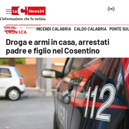
TEMI DEL
INCENDI CALABRIA
CALDO CALABRIA
PONTE SU
HOME PAGE
CRONACA
GIORNO
CRONACA
Vai
Droga e armi in casa, arrestati
SEZIONI
padre e figlio nel Cosentino
Cronaca
Politica
Attualità
Economia e lavoro
Italia Mondo