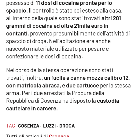
possesso di
11 dosi di cocaina pronte per lo
spaccio.
Il controllo è stato poi esteso alla casa,
Cultura
all'interno della quale sono stati trovati
altri 281
grammi di cocaina ed oltre 21mila euro in
Economia e Lavoro
contanti
, provento presumibilmente dell'attività di
spaccio di droga. Nell'abitazione era anche
Politica
nascosto materiale utilizzato per pesare e
confezionare le dosi di cocaina.
Sanità
Nel corso della stessa operazione sono stati
Società
trovati, inoltre,
un fucile a canne mozze calibro 12,
con matricola abrasa, e due cartucce
per la stessa
Sport
arma. Per i due arrestati la Procura della
Repubblica di Cosenza ha disposto la
custodia
cautelare in carcere.
RUBRICHE
TAG
COSENZA ·
LUZZI ·
DROGA
Good Morning Vietnam
Tutti gli articoli di
Cronaca