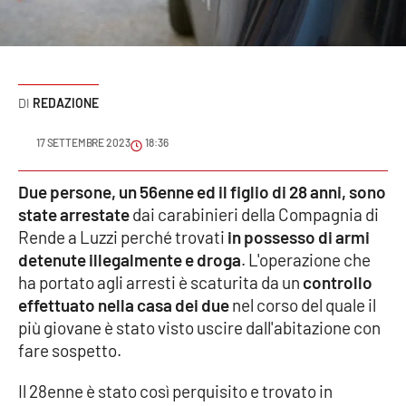
Sanità
Sport
REDAZIONE
Cultura
17 SETTEMBRE 2023
18:36
Podcast
Due persone, un 56enne ed il figlio di 28 anni, sono
Meteo
state arrestate
dai carabinieri della Compagnia di
Rende a Luzzi perché trovati
in possesso di armi
Editoriali
detenute illegalmente e droga
. L'operazione che
ha portato agli arresti è scaturita da un
controllo
effettuato nella casa dei due
nel corso del quale il
VIDEO
più giovane è stato visto uscire dall'abitazione con
fare sospetto.
Ambiente
Il 28enne è stato così perquisito e trovato in
Cronaca