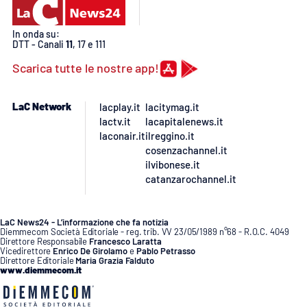
PROGETTI
SPECIALI
In onda su:
Buona Sanità Calabria
DTT - Canali
11
, 17 e 111
Scarica tutte le nostre app!
LA
CALABRIAVISIONE
LaC Network
lacplay.it
lacitymag.it
Destinazioni
lactv.it
lacapitalenews.it
laconair.it
ilreggino.it
cosenzachannel.it
Eventi
ilvibonese.it
catanzarochannel.it
Food
LaC News24 - L’informazione che fa notizia
Storie
Diemmecom Società Editoriale - reg. trib. VV 23/05/1989 n°68 - R.O.C. 4049
Direttore Responsabile
Francesco Laratta
Vicedirettore
Enrico De Girolamo
e
Pablo Petrasso
Direttore Editoriale
Maria Grazia Falduto
www.diemmecom.it
LAC
NETWORK