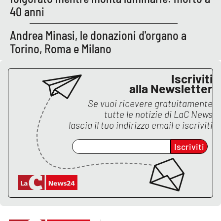
40 anni
Andrea Minasi, le donazioni d'organo a
EDIZIONI
LOCALI
Torino, Roma e Milano
Catanzaro
Iscriviti
Crotone
alla Newsletter
Se vuoi ricevere gratuitamente
Vibo Valentia
tutte le notizie di
LaC News
lascia il tuo indirizzo email e iscriviti
Reggio Calabria
Iscriviti
Cosenza
Lamezia Terme