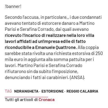
Parchi Marini Calabria
!banner!
Secondo l'accusa, in particolare,, i due condannati
Leggendo Alvaro insieme
avevano tentato di estorcere danaro a Martino
Parisi e Serafina Corrado, dai quali avevano
Imprese Di Calabria
ricevuto l'incarico di realizzare nella loro villa
lavori affidati ad un'impresa edile di fatto
Le perfidie di Antonella Grippo
riconducibile a Emanuele Quattrone.
Alla coppia
sarebbe stata rivolta una richiesta estorsiva di 250
Venti di comunicazione
mila euro in aggiunta alla somma pattuita per i
lavori. Martino Parisi e Serafina Corrado
rifiutarono sin da subito l'imposizione,
STREAMING
denunciando i fatti ai carabinieri. (ANSA).
LaC TV
TAG
NDRANGHETA ·
ESTORSIONE ·
REGGIO CALABRIA
LaC Network
Tutti gli articoli di
Cronaca
LaC OnAir