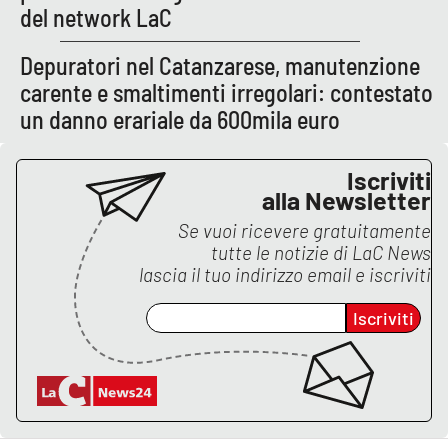
PROGETTI
SPECIALI
del network LaC
Buona Sanità Calabria
Depuratori nel Catanzarese, manutenzione
carente e smaltimenti irregolari: contestato
un danno erariale da 600mila euro
LA
CALABRIAVISIONE
Iscriviti
Destinazioni
alla Newsletter
Eventi
Se vuoi ricevere gratuitamente
tutte le notizie di
LaC News
lascia il tuo indirizzo email e iscriviti
Food
Iscriviti
Storie
LAC
NETWORK