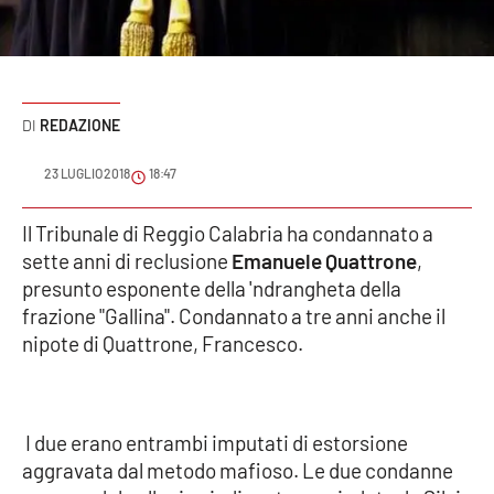
Sanità
Sport
REDAZIONE
Cultura
23 LUGLIO 2018
18:47
Podcast
Il Tribunale di Reggio Calabria ha condannato a
Meteo
sette anni di reclusione
Emanuele Quattrone
,
presunto esponente della 'ndrangheta della
Editoriali
frazione "Gallina". Condannato a tre anni anche il
nipote di Quattrone, Francesco.
VIDEO
Ambiente
I due erano entrambi imputati di estorsione
aggravata dal metodo mafioso. Le due condanne
Cronaca