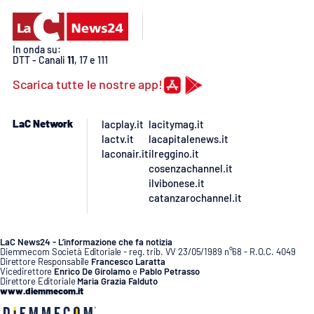
Lacplay.it
Lactv.it
In onda su:
DTT - Canali
11
, 17 e 111
Laconair.it
Scarica tutte le nostre app!
Lacitymag.it
LaC Network
lacplay.it
lacitymag.it
lactv.it
lacapitalenews.it
Lacapitalenews.it
laconair.it
ilreggino.it
cosenzachannel.it
Ilreggino.it
ilvibonese.it
catanzarochannel.it
Cosenzachannel.it
LaC News24 - L’informazione che fa notizia
Diemmecom Società Editoriale - reg. trib. VV 23/05/1989 n°68 - R.O.C. 4049
Ilvibonese.it
Direttore Responsabile
Francesco Laratta
Vicedirettore
Enrico De Girolamo
e
Pablo Petrasso
Direttore Editoriale
Maria Grazia Falduto
Catanzarochannel.it
www.diemmecom.it