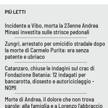
PIÙ LETTI
EDIZIONI
LOCALI
Incidente a Vibo, morta la 23enne Andrea
Catanzaro
Minasi investita sulle strisce pedonali
Crotone
Zungri, arrestato per omicidio stradale dopo
la morte di Carmelo Purita: era senza
Vibo Valentia
patente e ubriaco
Reggio Calabria
Catanzaro, chiuse le indagini sul crac di
Fondazione Betania: 12 indagati per
Cosenza
bancarotta, dissesto e autoriciclaggio -
NOMI
Lamezia Terme
Morte di Andrea, il dolore che non trova
parole: alla famiglia e a Lorenzo l’abbraccio