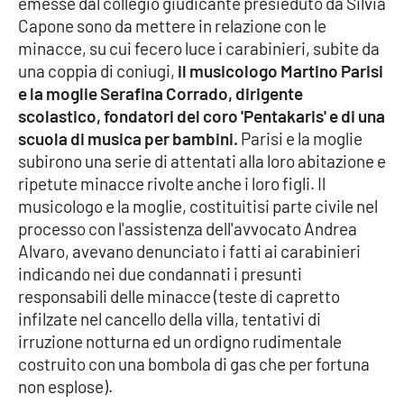
emesse dal collegio giudicante presieduto da Silvia
Capone sono da mettere in relazione con le
Cultura
minacce, su cui fecero luce i carabinieri, subite da
una coppia di coniugi,
il musicologo Martino Parisi
Economia e Lavoro
e la moglie Serafina Corrado, dirigente
scolastico, fondatori del coro 'Pentakaris' e di una
Politica
scuola di musica per bambini.
Parisi e la moglie
subirono una serie di attentati alla loro abitazione e
Sanità
ripetute minacce rivolte anche i loro figli. Il
musicologo e la moglie, costituitisi parte civile nel
Società
processo con l'assistenza dell'avvocato Andrea
Alvaro, avevano denunciato i fatti ai carabinieri
Sport
indicando nei due condannati i presunti
responsabili delle minacce (teste di capretto
infilzate nel cancello della villa, tentativi di
RUBRICHE
irruzione notturna ed un ordigno rudimentale
costruito con una bombola di gas che per fortuna
Good Morning Vietnam
non esplose).