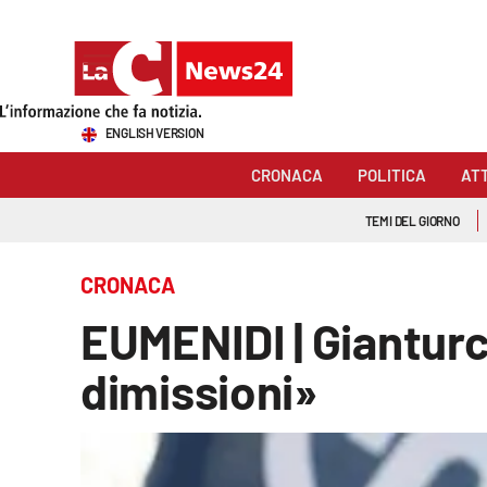
Sezioni
ENGLISH VERSION
Cronaca
CRONACA
POLITICA
AT
Politica
TEMI DEL GIORNO
Attualità
CRONACA
Economia e lavoro
EUMENIDI | Gianturc
Italia Mondo
dimissioni»
Sanità
Sport