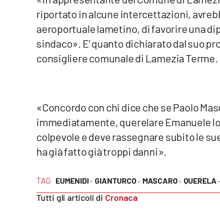
riportato in alcune intercettazioni, avreb
Venti di comunicazione
aeroportuale lametino, di favorire una di
sindaco». E’ quanto dichiarato dal suo p
Streaming
consigliere comunale di Lamezia Terme.
LaC TV
LaC Network
«Concordo con chi dice che se Paolo Masc
LaC OnAir
immediatamente, querelare Emanuele Ionà 
colpevole e deve rassegnare subito le s
Edizioni
ha già fatto già troppi danni».
locali
Catanzaro
TAG
EUMENIDI ·
GIANTURCO ·
MASCARO ·
QUERELA ·
Crotone
Tutti gli articoli di
Cronaca
Vibo Valentia