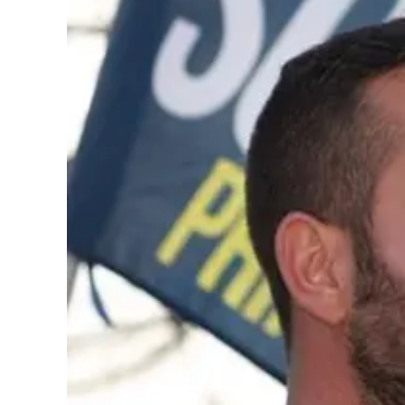
Cultura
Podcast
Meteo
Editoriali
Video
Ambiente
Cronaca
Cultura
Economia e Lavoro