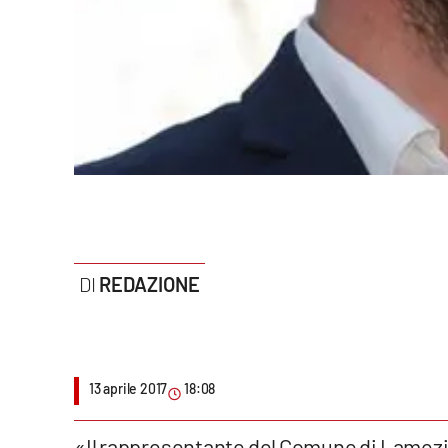
Politica
Sanità
Società
Sport
Rubriche
Good Morning Vietnam
REDAZIONE
Parchi Marini Calabria
Leggendo Alvaro insieme
Imprese Di Calabria
13 aprile 2017
18:08
Le perfidie di Antonella Grippo
«Il rappresentante del Comune di Lamezia