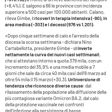
(+8,4%). E salgono a 66 le province con incidenza
superiore a 500 casi per 100.000 abitanti. Calano,
rileva Gimbe,
i ricoveri in terapia intensiva (-90), in
EDIZIONI
LOCALI
area medica (-303) e i decessi (976 vs 1.201)
.
Catanzaro
«Dopo cinque settimane di calo e l'arresto della
discesa la scorsa settimana - dichiara Nino
Crotone
Cartabellotta, presidente Gimbe - s
i inverte
nettamente la curva dei nuovi casi settimanali
,
Vibo Valentia
che si attestano intorno a quota 379 mila, con un
incremento del 35,9% e una media mobile a 7
Reggio Calabria
giorni che sale da circa 40 mila casi dell'8 marzo ad
oltre 54 mila il 15 marzo (+30,3).
Un'inversione di
Cosenza
tendenza che riconosce diverse cause
: dal
rilassamento della popolazione alla diffusione della
Lamezia Terme
più contagiosa variante Omicron BA.2, dal calo
della protezione vaccinale nei confronti
dell'infezione alla persistenza di basse