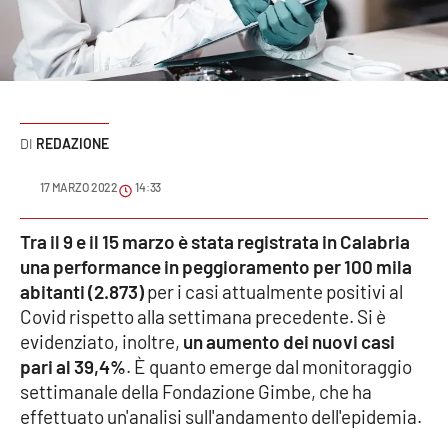
Sanità
Sport
Cultura
REDAZIONE
Podcast
17 MARZO 2022
14:33
Meteo
Tra il 9 e il 15 marzo è stata registrata in Calabria
una performance in peggioramento per 100 mila
Editoriali
abitanti (2.873)
per i casi attualmente positivi al
Covid rispetto alla settimana precedente. Si è
evidenziato, inoltre,
un aumento dei nuovi casi
VIDEO
pari al 39,4%
. È quanto emerge dal monitoraggio
Ambiente
settimanale della Fondazione Gimbe, che ha
effettuato un'analisi sull'andamento dell'epidemia.
Cronaca