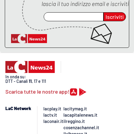
lascia il tuo indirizzo email e iscriviti
Iscriviti
In onda su:
DTT - Canali
11
, 17 e 111
Scarica tutte le nostre app!
LaC Network
lacplay.it
lacitymag.it
lactv.it
lacapitalenews.it
laconair.it
ilreggino.it
cosenzachannel.it
ilvibonese.it