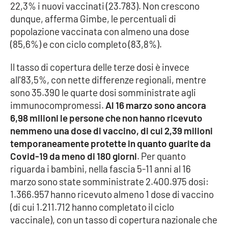
Lacplay.it
22,3% i nuovi vaccinati (23.783). Non crescono
dunque, afferma Gimbe, le percentuali di
Lactv.it
popolazione vaccinata con almeno una dose
(85,6%) e con ciclo completo (83,8%).
Laconair.it
Il tasso di copertura delle terze dosi è invece
all'83,5%, con nette differenze regionali, mentre
Lacitymag.it
sono 35.390 le quarte dosi somministrate agli
immunocompromessi.
Al 16 marzo sono ancora
Lacapitalenews.it
6,98 milioni le persone che non hanno ricevuto
nemmeno una dose di vaccino, di cui 2,39 milioni
Ilreggino.it
temporaneamente protette in quanto guarite da
Covid-19 da meno di 180 giorni
. Per quanto
Cosenzachannel.it
riguarda i bambini, nella fascia 5-11 anni al 16
marzo sono state somministrate 2.400.975 dosi:
Ilvibonese.it
1.366.957 hanno ricevuto almeno 1 dose di vaccino
(di cui 1.211.712 hanno completato il ciclo
Catanzarochannel.it
vaccinale), con un tasso di copertura nazionale che