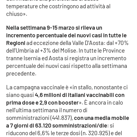
PROGETTI
SPECIALI
temperature che costringono ad attività al
chiuso».
Buona Sanità Calabria
Nella settimana 9-15 marzo si rileva un
incremento percentuale dei nuovi casi in tutte le
LA
CALABRIAVISIONE
Regioni
ad eccezione della Valle D'Aosta: dal +70%
dell'Umbria al +3% del Molise. In tutte le Province
Destinazioni
tranne Isernia ed Aosta si registra un incremento
percentuale dei nuovi casi rispetto alla settimana
Eventi
precedente.
Food
La campagna vaccinale è «in stallo, nonostante ci
siano quasi
4,6 milioni di italiani vaccinabili con
Storie
prima dose e 2,9 con booster
». È ancora in calo
nell'ultima settimana il numero di
somministrazioni (441.837),
con una media mobile
LAC
a 7 giorni di 63.120 somministrazioni/die
: si
NETWORK
riducono del 6,6% le terze dosi (n. 320.925) e del