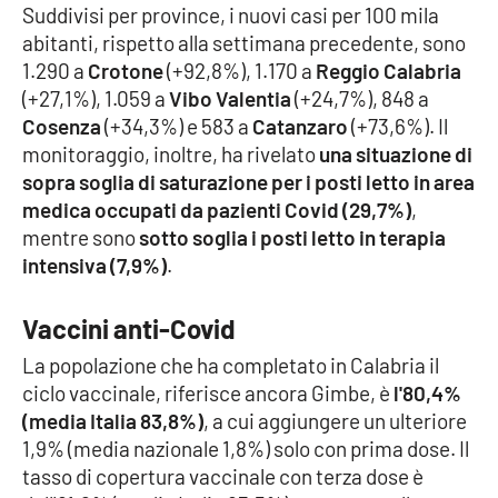
Suddivisi per province, i nuovi casi per 100 mila
abitanti, rispetto alla settimana precedente, sono
Cultura
1.290 a
Crotone
(+92,8%), 1.170 a
Reggio Calabria
(+27,1%), 1.059 a
Vibo Valentia
(+24,7%), 848 a
Economia e Lavoro
Cosenza
(+34,3%) e 583 a
Catanzaro
(+73,6%). Il
monitoraggio, inoltre, ha rivelato
una situazione di
Politica
sopra soglia di saturazione per i posti letto in area
medica occupati da pazienti Covid (29,7%)
,
Sanità
mentre sono
sotto soglia i posti letto in terapia
intensiva (7,9%)
.
Società
Vaccini anti-Covid
Sport
La popolazione che ha completato in Calabria il
ciclo vaccinale, riferisce ancora Gimbe, è
l'80,4%
RUBRICHE
(media Italia 83,8%)
, a cui aggiungere un ulteriore
1,9% (media nazionale 1,8%) solo con prima dose. Il
Good Morning Vietnam
tasso di copertura vaccinale con terza dose è