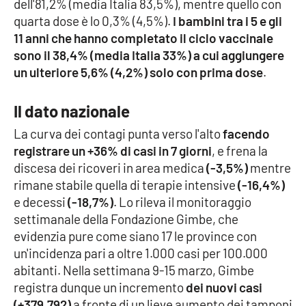
dell'81,2% (media Italia 83,5%), mentre quello con
Parchi Marini Calabria
quarta dose è lo 0,3% (4,5%).
I bambini tra i 5 e gli
11 anni che hanno completato il ciclo vaccinale
Leggendo Alvaro insieme
sono il 38,4% (media Italia 33%) a cui aggiungere
un ulteriore 5,6% (4,2%) solo con prima dose
.
Imprese Di Calabria
Il dato nazionale
Le perfidie di Antonella Grippo
La curva dei contagi punta verso l'alto
facendo
registrare un +36% di casi in 7 giorni
, e frena la
Venti di comunicazione
discesa dei ricoveri in area medica
(-3,5%)
mentre
rimane stabile quella di terapie intensive
(-16,4%)
e decessi
(-18,7%)
. Lo rileva il monitoraggio
STREAMING
settimanale della Fondazione Gimbe, che
LaC TV
evidenzia pure come siano 17 le province con
un'incidenza pari a oltre 1.000 casi per 100.000
LaC Network
abitanti. Nella settimana 9-15 marzo, Gimbe
registra dunque un incremento
dei nuovi casi
(+379.792)
a fronte di un lieve aumento dei tamponi
LaC OnAir