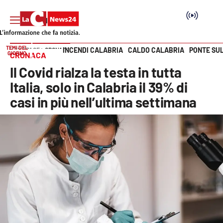
TEMI DEL
INCENDI CALABRIA
CALDO CALABRIA
PONTE SU
HOME PAGE
CRONACA
GIORNO
CRONACA
Vai
Il Covid rialza la testa in tutta
SEZIONI
Italia, solo in Calabria il 39% di
casi in più nell’ultima settimana
Cronaca
Politica
Attualità
Economia e lavoro
Italia Mondo