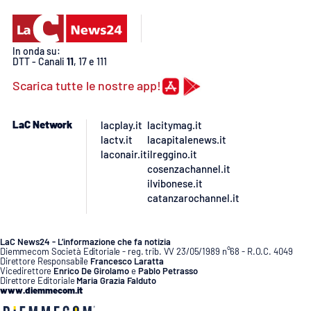
In onda su:
DTT - Canali
11
, 17 e 111
Scarica tutte le nostre app!
LaC Network
lacplay.it
lacitymag.it
lactv.it
lacapitalenews.it
laconair.it
ilreggino.it
cosenzachannel.it
ilvibonese.it
catanzarochannel.it
LaC News24 - L’informazione che fa notizia
Diemmecom Società Editoriale - reg. trib. VV 23/05/1989 n°68 - R.O.C. 4049
Direttore Responsabile
Francesco Laratta
Vicedirettore
Enrico De Girolamo
e
Pablo Petrasso
Direttore Editoriale
Maria Grazia Falduto
www.diemmecom.it