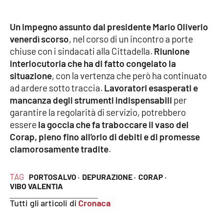
PROGETTI
SPECIALI
Buona Sanità Calabria
Un impegno assunto dal presidente Mario Oliverio
venerdì scorso
, nel corso di un incontro a porte
chiuse con i sindacati alla Cittadella.
Riunione
LA
interlocutoria che ha di fatto congelato la
CALABRIAVISIONE
situazione
, con la vertenza che però ha continuato
Destinazioni
ad ardere sotto traccia.
Lavoratori esasperati e
mancanza degli strumenti indispensabili
per
Eventi
garantire la regolarità di servizio, potrebbero
essere
la goccia che fa traboccare il vaso del
Food
Corap, pieno fino all’orlo di debiti e di promesse
clamorosamente tradite
.
Storie
TAG
PORTOSALVO ·
DEPURAZIONE ·
CORAP ·
VIBO VALENTIA
LAC
NETWORK
Tutti gli articoli di
Cronaca