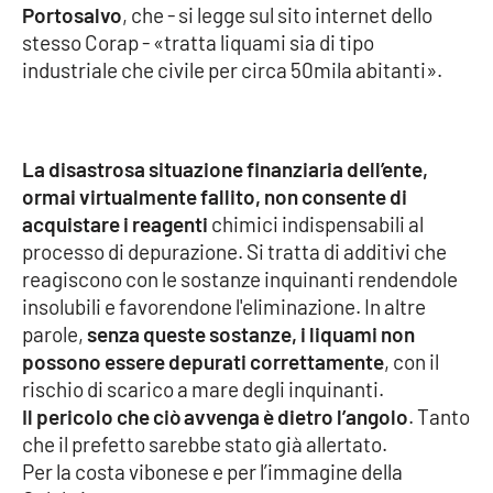
Portosalvo
, che - si legge sul sito internet dello
stesso Corap - «tratta liquami sia di tipo
Cultura
industriale che civile per circa 50mila abitanti».
Economia e Lavoro
Politica
La disastrosa situazione finanziaria dell’ente,
ormai virtualmente fallito, non consente di
Sanità
acquistare i reagenti
chimici indispensabili al
processo di depurazione. Si tratta di additivi che
Società
reagiscono con le sostanze inquinanti rendendole
insolubili e favorendone l'eliminazione. In altre
Sport
parole,
senza queste sostanze, i liquami non
possono essere depurati correttamente
, con il
rischio di scarico a mare degli inquinanti.
RUBRICHE
Il pericolo che ciò avvenga è dietro l’angolo
. Tanto
che il prefetto sarebbe stato già allertato.
Good Morning Vietnam
Per la costa vibonese e per l’immagine della