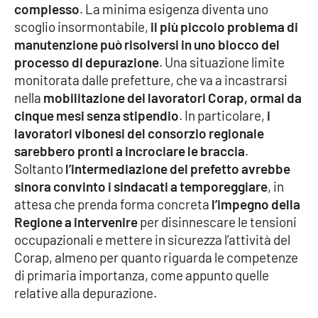
complesso
. La minima esigenza diventa uno
scoglio insormontabile,
il più piccolo problema di
manutenzione può risolversi in uno blocco del
EDIZIONI
LOCALI
processo di depurazione
. Una situazione limite
monitorata dalle prefetture, che va a incastrarsi
Catanzaro
nella
mobilitazione dei lavoratori Corap, ormai da
cinque mesi senza stipendio
. In particolare,
i
Crotone
lavoratori vibonesi del consorzio regionale
sarebbero pronti a incrociare le braccia
.
Vibo Valentia
Soltanto
l’intermediazione del prefetto avrebbe
sinora convinto i sindacati a temporeggiare
, in
Reggio Calabria
attesa che prenda forma concreta
l’impegno della
Regione a intervenire
per disinnescare le tensioni
Cosenza
occupazionali e mettere in sicurezza l’attività del
Corap, almeno per quanto riguarda le competenze
Lamezia Terme
di primaria importanza, come appunto quelle
relative alla depurazione.