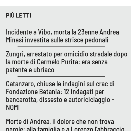
Lacplay.it
PIÙ LETTI
Lactv.it
Incidente a Vibo, morta la 23enne Andrea
Laconair.it
Minasi investita sulle strisce pedonali
Lacitymag.it
Zungri, arrestato per omicidio stradale dopo
la morte di Carmelo Purita: era senza
Lacapitalenews.it
patente e ubriaco
Ilreggino.it
Catanzaro, chiuse le indagini sul crac di
Fondazione Betania: 12 indagati per
Cosenzachannel.it
bancarotta, dissesto e autoriciclaggio -
Ilvibonese.it
NOMI
Morte di Andrea, il dolore che non trova
Catanzarochannel.it
parole: alla famiglia e a Lorenzo l’abbraccio