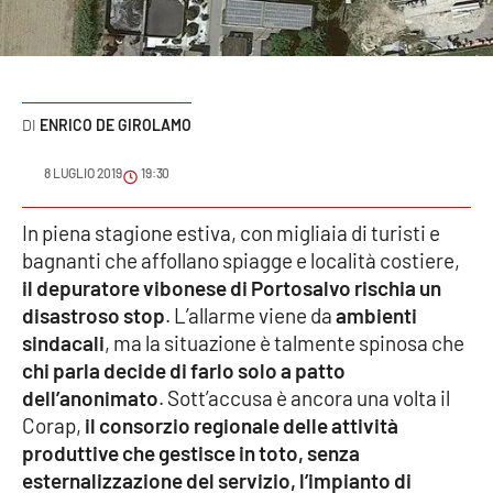
Sanità
Sport
ENRICO DE GIROLAMO
Cultura
8 LUGLIO 2019
19:30
Podcast
In piena stagione estiva, con migliaia di turisti e
Meteo
bagnanti che affollano spiagge e località costiere,
il depuratore vibonese di Portosalvo rischia un
Editoriali
disastroso stop
. L’allarme viene da
ambienti
sindacali
, ma la situazione è talmente spinosa che
chi parla decide di farlo solo a patto
VIDEO
dell’anonimato
. Sott’accusa è ancora una volta il
Corap,
il consorzio regionale delle attività
Ambiente
produttive che gestisce in toto, senza
esternalizzazione del servizio, l’impianto di
Cronaca