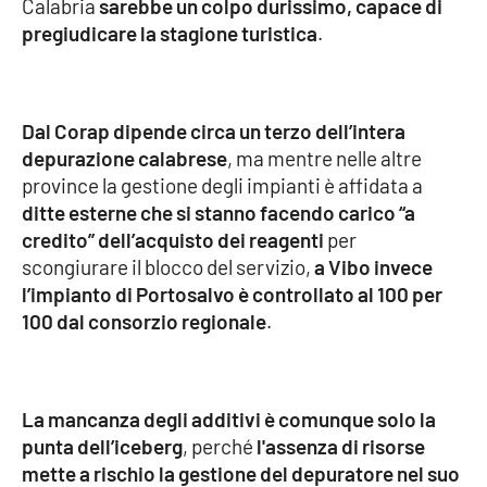
Calabria
sarebbe un colpo durissimo, capace di
Parchi Marini Calabria
pregiudicare la stagione turistica
.
Leggendo Alvaro insieme
Dal Corap dipende circa un terzo dell’intera
Imprese Di Calabria
depurazione calabrese
, ma mentre nelle altre
province la gestione degli impianti è affidata a
Le perfidie di Antonella Grippo
ditte esterne che si stanno facendo carico “a
credito” dell’acquisto dei reagenti
per
Venti di comunicazione
scongiurare il blocco del servizio,
a Vibo invece
l’impianto di Portosalvo è controllato al 100 per
100 dal consorzio regionale
.
STREAMING
LaC TV
La mancanza degli additivi è comunque solo la
LaC Network
punta dell’iceberg
, perché
l'assenza di risorse
mette a rischio la gestione del depuratore nel suo
LaC OnAir