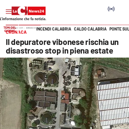
TEMI DEL
INCENDI CALABRIA
CALDO CALABRIA
PONTE SU
HOME PAGE
CRONACA
GIORNO
CRONACA
Vai
Il depuratore vibonese rischia un
SEZIONI
disastroso stop in piena estate
Cronaca
Politica
Attualità
Economia e lavoro
Italia Mondo