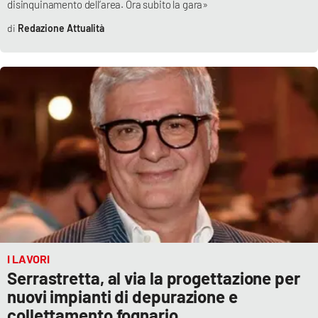
disinquinamento dell’area. Ora subito la gara»
Parchi Marini Calabria
Redazione Attualità
Leggendo Alvaro insieme
Imprese Di Calabria
Le perfidie di Antonella Grippo
Venti di comunicazione
STREAMING
LaC TV
I LAVORI
Serrastretta, al via la progettazione per
LaC Network
nuovi impianti di depurazione e
collettamento fognario
LaC OnAir