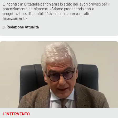
Lacplay.it
L’incontro in Cittadella per chiarire lo stato dei lavori previsti per il
potenziamento del sistema: «Stiamo procedendo con la
progettazione, disponibili 14,5 milioni ma servono altri
Lactv.it
finanziamenti»
Redazione Attualità
Laconair.it
Lacitymag.it
Lacapitalenews.it
Ilreggino.it
Cosenzachannel.it
Ilvibonese.it
Catanzarochannel.it
L’INTERVENTO