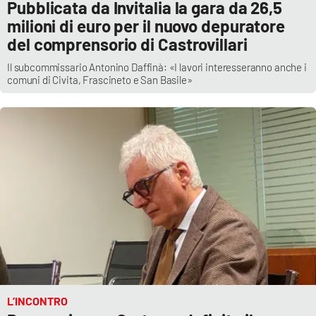
Pubblicata da Invitalia la gara da 26,5
milioni di euro per il nuovo depuratore
APP
del comprensorio di Castrovillari
Android
Il subcommissario Antonino Daffinà: «I lavori interesseranno anche i
comuni di Civita, Frascineto e San Basile»
Apple
L’INCONTRO