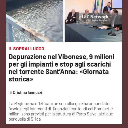
Sanità
Sport
Cultura
Podcast
IL SOPRALLUOGO
Depurazione nel Vibonese, 9 milioni
Meteo
per gli impianti e stop agli scarichi
nel torrente Sant’Anna: «Giornata
Editoriali
storica»
Cristina Iannuzzi
VIDEO
La Regione ha effettuato un sopralluogo e ha annunciato
l’avvio degli interventi di finanziati con fondi del Pnrr: sette
Ambiente
milioni sono previsti per la struttura di Porto Salvo, altri due
per quella di Silica
Cronaca