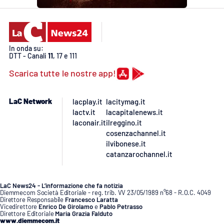
In onda su:
DTT - Canali
11
, 17 e 111
Scarica tutte le nostre app!
LaC Network
lacplay.it
lacitymag.it
lactv.it
lacapitalenews.it
laconair.it
ilreggino.it
cosenzachannel.it
ilvibonese.it
catanzarochannel.it
LaC News24 - L’informazione che fa notizia
Diemmecom Società Editoriale - reg. trib. VV 23/05/1989 n°68 - R.O.C. 4049
Direttore Responsabile
Francesco Laratta
Vicedirettore
Enrico De Girolamo
e
Pablo Petrasso
Direttore Editoriale
Maria Grazia Falduto
www.diemmecom.it