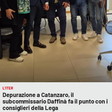
PROGETTI
SPECIALI
Buona Sanità Calabria
LA
CALABRIAVISIONE
Destinazioni
Eventi
Food
Storie
L’ITER
Depurazione a Catanzaro, il
subcommissario Daffinà fa il punto con i
LAC
NETWORK
consiglieri della Lega