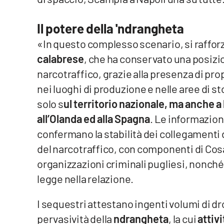
Privacy
Il potere della 'ndrangheta
Cookie policy
«In questo complesso scenario, si rafforz
calabrese
, che ha conservato una posizion
Note legali
narcotraffico, grazie alla presenza di prop
nei luoghi di produzione e nelle aree di
solo s
ul territorio nazionale, ma anche a
all’Olanda ed alla Spagna
. Le informazion
confermano la stabilità dei collegamenti 
del narcotraffico, con componenti di Cosa
organizzazioni criminali pugliesi, nonché
legge nella relazione.
I sequestri attestano ingenti volumi di dr
pervasività della
ndrangheta
, la cui
attivi