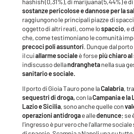
hashish (0,31%), di marijuana (5,44%) e di
Cosenzachannel.it
sostanze pericolose e dannose per la sa
raggiungono le principali piazze di spacci
Ilvibonese.it
oggetto di altri reati, come lo
spaccio
, e 
Catanzarochannel.it
che, come testimoniano le comunità impe
precoci poli assuntori
. Dunque dal porto
App
il cui
allarme sociale
è forse
più chiaro a
indiscusso della
ndrangheta
nella sua ge
Android
sanitario e sociale.
Apple
Il porto di Gioia Tauro pone la
Calabria
, t
sequestri di droga,
con la
Campania e la
Lazio e Sicilia
, sono anche quelle con
val
Vai
operazioni antidroga
e alle
denunce
; se
l'ingresso è pur vero che l'allarme social
di spaccio, Scampia a Napoli una su tutte