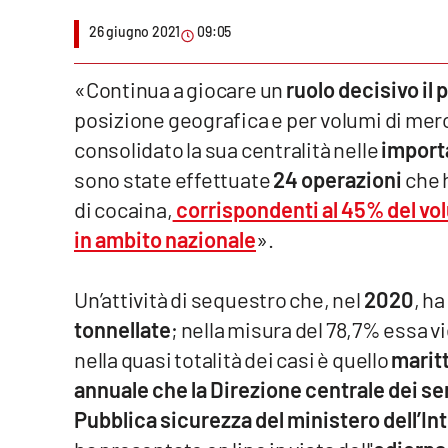
26 giugno 2021
09:05
Venti di comunicazione
«Continua a giocare un
ruolo decisivo il 
Streaming
posizione geografica e per volumi di merci
LaC TV
consolidato la sua centralità nelle
importa
sono state effettuate
24 operazioni
che 
LaC Network
di cocaina,
corrispondenti al 45% del vo
LaC OnAir
in ambito nazionale
».
Edizioni
Un’attività di sequestro che, nel
2020
, ha
locali
tonnellate
; nella misura del 78,7% essa v
Catanzaro
nella quasi totalità dei casi è quello
marit
annuale che la Direzione centrale dei se
Crotone
Pubblica sicurezza del ministero dell’In
Vibo Valentia