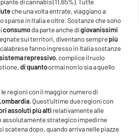
 piante di cannabis (11,65%). Tutte
lute
che una volta entrate, viaggiano a
o sparse in Italia e oltre. Sostanze che sono
di
consumo
da parte anche di
giovanissimi
gnate sui territori, diventano sempre
più
 calabrese fanno ingresso in Italia sostanze
l sistema repressivo
, complice il ruolo
stione,
di quanto
ormai non lo sia a quello
ra le regioni con il maggior numero di
 Lombardia
. Quest’ultime due regioni con
ori assoluti più alti
relativamente alle
 è assolutamente strategico impedirne
e si scatena dopo, quando arriva nelle piazze
.