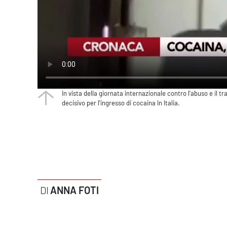
Politica
Sanità
Società
Sport
In vista della giornata internazionale contro l’abuso e il tr
decisivo per l'ingresso di cocaina In Italia.
Rubriche
Good Morning Vietnam
Parchi Marini Calabria
Leggendo Alvaro insieme
ANNA FOTI
Imprese Di Calabria
Le perfidie di Antonella Grippo