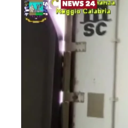
Cultura
Podcast
Meteo
Editoriali
Video
Ambiente
Cronaca
Cultura
Economia e Lavoro