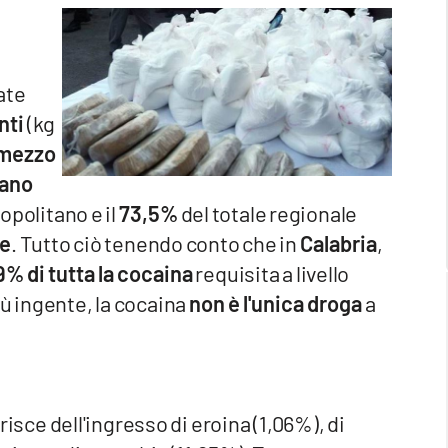
ate
nti
(kg
 mezzo
tano
opolitano e il
73,5%
del totale regionale
se
. Tutto ciò tenendo conto che in
Calabria
,
% di tutta la cocaina
requisita a livello
iù ingente, la cocaina
non è l'unica droga
a
erisce dell'ingresso di eroina (1,06%), di