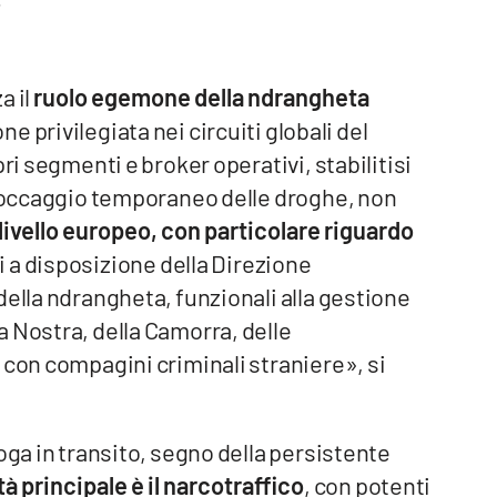
a il
ruolo egemone della ndrangheta
e privilegiata nei circuiti globali del
ri segmenti e broker operativi, stabilitisi
 stoccaggio temporaneo delle droghe, non
 livello europeo, con particolare riguardo
i a disposizione della Direzione
della ndrangheta, funzionali alla gestione
 Nostra, della Camorra, delle
 con compagini criminali straniere», si
oga in transito, segno della persistente
tà principale è il narcotraffico
, con potenti