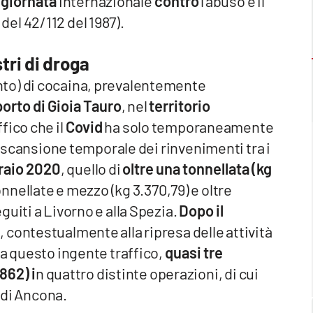
 giornata
internazionale
contro
l’abuso e il
del 42/112 del 1987).
tri di droga
to) di cocaina, prevalentemente
porto di Gioia Tauro
, nel
territorio
ffico che il
Covid
ha solo temporaneamente
la scansione temporale dei rinvenimenti tra i
raio 2020
, quello di
oltre una tonnellata (kg
 tonnellate e mezzo (kg 3.370,79) e oltre
uiti a Livorno e alla Spezia.
Dopo il
 contestualmente alla ripresa delle attività
ua questo ingente traffico,
quasi tre
862) i
n quattro distinte operazioni, di cui
o di Ancona.