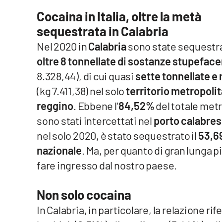
Food
Cocaina in Italia, oltre la metà
sequestrata in Calabria
Storie
Nel 2020 in
Calabria
sono state sequestr
oltre 8 tonnellate di sostanze stupeface
LaC
Network
8.328,44), di cui quasi
sette tonnellate e
Lacplay.it
(kg 7.411,38) nel solo
territorio metropoli
reggino
. Ebbene l'
84,52%
del totale metr
Lactv.it
sono stati intercettati nel
porto calabre
nel solo 2020, è stato sequestrato il
53,69
Laconair.it
nazionale
. Ma, per quanto di gran lunga p
Lacitymag.it
fare ingresso dal nostro paese.
Lacapitalenews.it
Non solo cocaina
Ilreggino.it
In Calabria, in particolare, la relazione rif