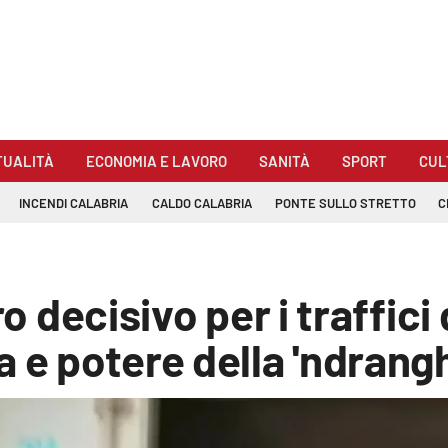
TUALITÀ
ECONOMIA E LAVORO
SANITÀ
SPORT
CUL
INCENDI CALABRIA
CALDO CALABRIA
PONTE SULLO STRETTO
C
ro decisivo per i traffici
a e potere della 'ndrang