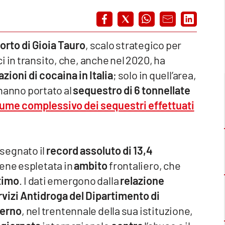
porto di Gioia Tauro
, scalo strategico per
 in transito, che, anche nel 2020, ha
zioni di cocaina in Italia
; solo in quell’area,
hanno portato al
sequestro di 6 tonnellate
lume complessivo dei sequestri effettuati
 segnato il
record assoluto di 13,4
iene espletata in
ambito
frontaliero, che
timo
. I dati emergono dalla
relazione
rvizi Antidroga del Dipartimento di
terno
, nel trentennale della sua istituzione,