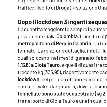
ha presentato on line in vista dell'
odierna
traffico illecito di
Droga
(Risoluzione Onu 
Reggio Calabria
Dopo il lockdown 3 ingenti seques
Cosenza
La quantità maggiore (e sempre in aumen
Lamezia Terme
proveniente dalla
Colombia
, transita dal
metropolitano di Reggio Calabria
. Un tra
Progetti
fermato. La relazione dettaglia, infatti, 
speciali
quali spiccano, nei mesi di
gennaio-febb
Buona Sanità Calabria
1.128) a Gioia Tauro
, e quelli di quasi tre
trecento kg (333,95), rispettivamente eseg
La
lockdown
, nel periodo ottobre-dicembre,
Calabriavisione
commerciali su larga scala, dove si insin
Destinazioni
tonnellate sono state sequestrate (kg 2.
Eventi
tre nel porto di Gioia Tauro e una in quell