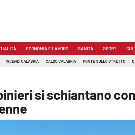
TUALITÀ
ECONOMIA E LAVORO
SANITÀ
SPORT
CUL
INCENDI CALABRIA
CALDO CALABRIA
PONTE SULLO STRETTO
C
binieri si schiantano con
5enne