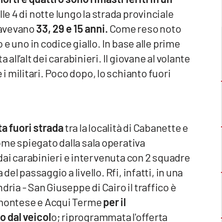
le 4 di notte lungo la strada provinciale
e avevano
33, 29 e 15 anni.
Come reso noto
o e uno in codice giallo. In base alle prime
 all’alt dei carabinieri. Il giovane al volante
 militari. Poco dopo, lo schianto fuori
ta fuori strada
tra la località di Cabanette e
ome spiegato dalla sala operativa
a dai carabinieri e intervenuta con 2 squadre
del passaggio a livello. Rfi, infatti, in una
ria - San Giuseppe di Cairo il traffico è
iemontese e Acqui Terme
per il
 dal veicol
o; riprogrammata l'offerta