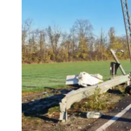
Cultura
Podcast
Meteo
Editoriali
Video
Ambiente
Cronaca
Cultura
Economia e Lavoro