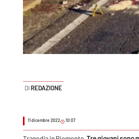
Politica
Sanità
Società
Sport
Rubriche
Good Morning Vietnam
REDAZIONE
Parchi Marini Calabria
Leggendo Alvaro insieme
11 dicembre 2022
10:07
Imprese Di Calabria
Le perfidie di Antonella Grippo
Tragedia in Piemonte.
Tre giovani sono m