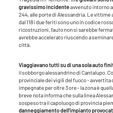
gravissimo incidente
avvenuto intorno al
Venti di comunicazione
244, alle porte di Alessandria. Le vittim
dal 118 i due feriti sono uno in codice ross
Streaming
ricostruzioni, l’auto non si sarebbe fermata
LaC TV
avrebbe accelerato riuscendo a seminare i
città.
LaC Network
LaC OnAir
Viaggiavano tutti su di una sola auto fini
il sobborgo alessandrino di Cantalupo. C
Edizioni
locali
provinciale dei vigili del fuoco - avvertit
impegnate per oltre 3 ore - la zona è quella 
Catanzaro
breve nota informa che sulla linea Alessand
Crotone
sospeso tra il capoluogo di provincia p
danneggiamento dell'impianto provocato
Vibo Valentia