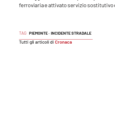
ferroviaria e attivato servizio sostitutivo
Reggio Calabria
Cosenza
TAG
PIEMONTE ·
INCIDENTE STRADALE
Lamezia Terme
Tutti gli articoli di
Cronaca
Progetti
speciali
Buona Sanità Calabria
La
Calabriavisione
Destinazioni
Eventi