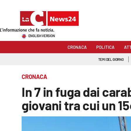
Sezioni
ENGLISH VERSION
Cronaca
CRONACA
POLITICA
AT
Politica
TEMI DEL GIORNO
Attualità
CRONACA
Economia e lavoro
In 7 in fuga dai cara
Italia Mondo
giovani tra cui un 1
Sanità
Sport