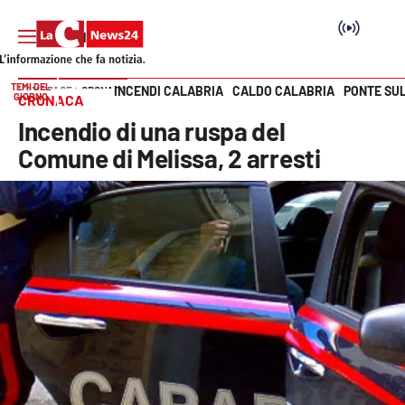
TEMI DEL
INCENDI CALABRIA
CALDO CALABRIA
PONTE SU
HOME PAGE
CRONACA
GIORNO
CRONACA
Vai
Incendio di una ruspa del
SEZIONI
Comune di Melissa, 2 arresti
Cronaca
Politica
Attualità
Economia e lavoro
Italia Mondo