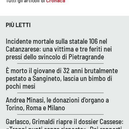
Tutti gli articoli di
Cronaca
Parchi Marini Calabria
Leggendo Alvaro insieme
PIÙ LETTI
Imprese Di Calabria
Incidente mortale sulla statale 106 nel
Catanzarese: una vittima e tre feriti nei
Le perfidie di Antonella Grippo
pressi dello svincolo di Pietragrande
Venti di comunicazione
È morto il giovane di 32 anni brutalmente
pestato a Sangineto, lascia un bimbo di
pochi mesi
STREAMING
Andrea Minasi, le donazioni d'organo a
LaC TV
Torino, Roma e Milano
LaC Network
Garlasco, Grimaldi riapre il dossier Cassese:
LaC OnAir