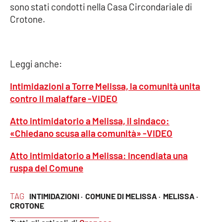
sono stati condotti nella Casa Circondariale di
Crotone.
Cultura
Economia e Lavoro
Leggi anche:
Politica
Intimidazioni a Torre Melissa, la comunità unita
Sanità
contro il malaffare -VIDEO
Atto intimidatorio a Melissa, il sindaco:
Società
«Chiedano scusa alla comunità» -VIDEO
Sport
Atto intimidatorio a Melissa: incendiata una
ruspa del Comune
RUBRICHE
TAG
INTIMIDAZIONI ·
COMUNE DI MELISSA ·
MELISSA ·
CROTONE
Good Morning Vietnam