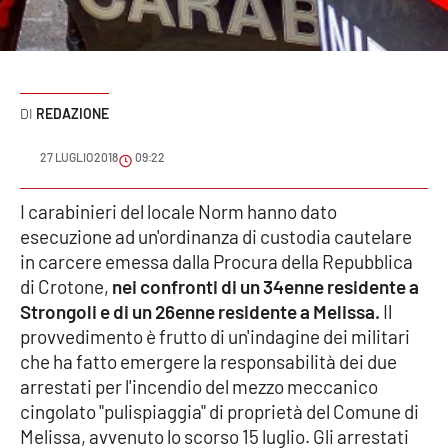
Sanità
Sport
REDAZIONE
Cultura
27 LUGLIO 2018
09:22
Podcast
I carabinieri del locale Norm hanno dato
Meteo
esecuzione ad un'ordinanza di custodia cautelare
in carcere emessa dalla Procura della Repubblica
Editoriali
di Crotone,
nei confronti di un 34enne residente a
Strongoli e di un 26enne residente a Melissa.
Il
provvedimento è frutto di un'indagine dei militari
VIDEO
che ha fatto emergere la responsabilità dei due
arrestati per l'incendio del mezzo meccanico
Ambiente
cingolato "pulispiaggia" di proprietà del Comune di
Melissa, avvenuto lo scorso 15 luglio. Gli arrestati
Cronaca