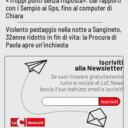
«Troppi punti senza risposta». Dai rapporti
con i Sempio ai Gps, fino al computer di
Chiara
EDIZIONI
LOCALI
Violento pestaggio nella notte a Sangineto,
Catanzaro
32enne ridotto in fin di vita: la Procura di
Paola apre un’inchiesta
Crotone
Iscriviti
Vibo Valentia
alla Newsletter
Se vuoi ricevere gratuitamente
Reggio Calabria
tutte le notizie di
LaC News
lascia il tuo indirizzo email e iscriviti
Cosenza
Iscriviti
Lamezia Terme