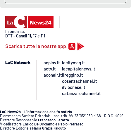
PROGETTI
SPECIALI
Buona Sanità Calabria
In onda su:
DTT - Canali
11
, 17 e 111
LA
CALABRIAVISIONE
Scarica tutte le nostre app!
Destinazioni
LaC Network
lacplay.it
lacitymag.it
Eventi
lactv.it
lacapitalenews.it
laconair.it
ilreggino.it
Food
cosenzachannel.it
ilvibonese.it
catanzarochannel.it
Storie
LaC News24 - L’informazione che fa notizia
Diemmecom Società Editoriale - reg. trib. VV 23/05/1989 n°68 - R.O.C. 4049
LAC
NETWORK
Direttore Responsabile
Francesco Laratta
Vicedirettore
Enrico De Girolamo
e
Pablo Petrasso
Direttore Editoriale
Maria Grazia Falduto