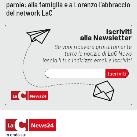
PROGETTI
SPECIALI
parole: alla famiglia e a Lorenzo l’abbraccio
del network LaC
Buona Sanità Calabria
Iscriviti
alla Newsletter
LA
CALABRIAVISIONE
Se vuoi ricevere gratuitamente
tutte le notizie di
LaC News
Destinazioni
lascia il tuo indirizzo email e iscriviti
Eventi
Iscriviti
Food
Storie
LAC
NETWORK
In onda su: