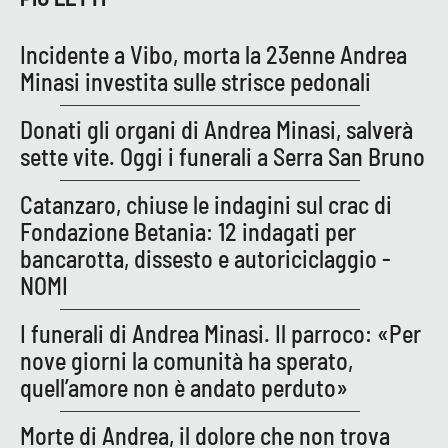
Incidente a Vibo, morta la 23enne Andrea
EDIZIONI
Minasi investita sulle strisce pedonali
LOCALI
Catanzaro
Donati gli organi di Andrea Minasi, salverà
sette vite. Oggi i funerali a Serra San Bruno
Crotone
Catanzaro, chiuse le indagini sul crac di
Vibo Valentia
Fondazione Betania: 12 indagati per
bancarotta, dissesto e autoriciclaggio -
Reggio Calabria
NOMI
Cosenza
I funerali di Andrea Minasi. Il parroco: «Per
nove giorni la comunità ha sperato,
Lamezia Terme
quell’amore non è andato perduto»
Morte di Andrea, il dolore che non trova