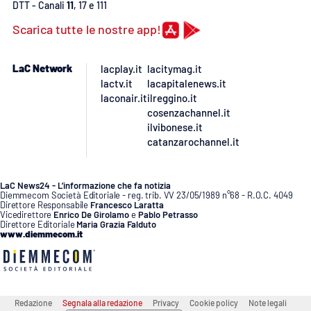
Lacplay.it
DTT - Canali
11
, 17 e 111
Scarica tutte le nostre app!
Lactv.it
LaC Network
lacplay.it
lacitymag.it
Laconair.it
lactv.it
lacapitalenews.it
laconair.it
ilreggino.it
Lacitymag.it
cosenzachannel.it
ilvibonese.it
catanzarochannel.it
Lacapitalenews.it
Ilreggino.it
LaC News24 - L’informazione che fa notizia
Diemmecom Società Editoriale - reg. trib. VV 23/05/1989 n°68 - R.O.C. 4049
Direttore Responsabile
Francesco Laratta
Cosenzachannel.it
Vicedirettore
Enrico De Girolamo
e
Pablo Petrasso
Direttore Editoriale
Maria Grazia Falduto
www.diemmecom.it
Ilvibonese.it
Catanzarochannel.it
Redazione
Segnala alla redazione
Privacy
Cookie policy
Note legali