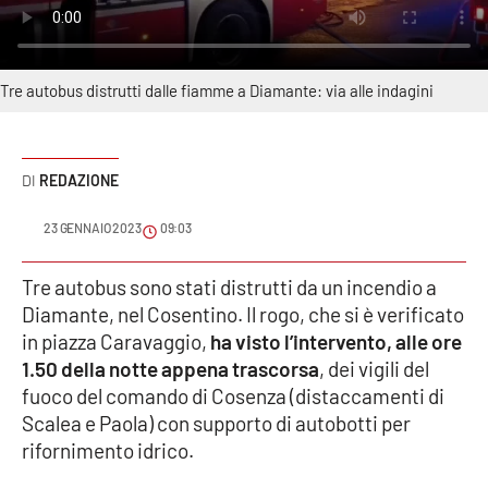
Sanità
Sport
Tre autobus distrutti dalle fiamme a Diamante: via alle indagini
Cultura
Podcast
REDAZIONE
23 GENNAIO 2023
09:03
Meteo
Tre autobus sono stati distrutti da un incendio a
Editoriali
Diamante, nel Cosentino. Il rogo, che si è verificato
in piazza Caravaggio,
ha visto l’intervento, alle ore
1.50 della notte appena trascorsa
, dei vigili del
VIDEO
fuoco del comando di Cosenza (distaccamenti di
Scalea e Paola) con supporto di autobotti per
Ambiente
rifornimento idrico.
Cronaca