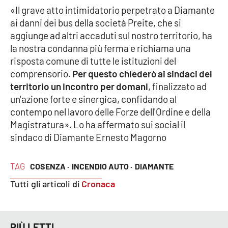
«Il grave atto intimidatorio perpetrato a Diamante
Parchi Marini Calabria
ai danni dei bus della società Preite, che si
aggiunge ad altri accaduti sul nostro territorio, ha
Leggendo Alvaro insieme
la nostra condanna più ferma e richiama una
risposta comune di tutte le istituzioni del
Imprese Di Calabria
comprensorio.
Per questo chiederò ai sindaci del
territorio un incontro per domani
, finalizzato ad
Le perfidie di Antonella Grippo
un'azione forte e sinergica, confidando al
contempo nel lavoro delle Forze dell'Ordine e della
Venti di comunicazione
Magistratura». Lo ha affermato sui social il
sindaco di Diamante Ernesto Magorno
STREAMING
TAG
COSENZA ·
INCENDIO AUTO ·
DIAMANTE
LaC TV
Tutti gli articoli di
Cronaca
LaC Network
LaC OnAir
PIÙ LETTI