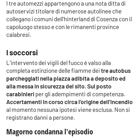
I tre automezzi appartengono a una nota ditta di
autoservizi titolare di numerose autolinee che
Cultura
collegano i comuni dell'hinterland di Cosenza con il
capoluogo stesso e con le rimanenti province
Economia e Lavoro
calabresi.
Politica
I soccorsi
Sanità
L’intervento dei vigili del fuoco è valso alla
completa estinzione delle fiamme dei
tre autobus
Società
parcheggiati nella piazza adibita a deposito ed
alla messa in sicurezza del sito.
Sul posto
Sport
carabinieri
per gli adempimenti di competenza.
Accertamenti in corso circa l'origine dell'incendio
al momento nessuna ipotesi viene esclusa. Non si
RUBRICHE
registrano danni a persone.
Magorno condanna l'episodio
Good Morning Vietnam