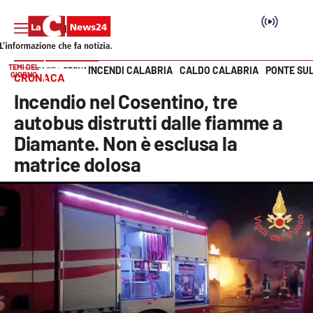
TEMI DEL
INCENDI CALABRIA
CALDO CALABRIA
PONTE SU
HOME PAGE
CRONACA
GIORNO
CRONACA
Vai
Incendio nel Cosentino, tre
SEZIONI
autobus distrutti dalle fiamme a
Diamante. Non è esclusa la
Cronaca
matrice dolosa
Politica
Attualità
Economia e lavoro
Italia Mondo