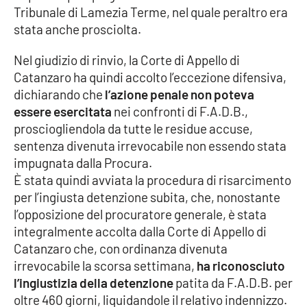
Tribunale di Lamezia Terme, nel quale peraltro era
stata anche prosciolta.
EDIZIONI
LOCALI
Nel giudizio di rinvio, la Corte di Appello di
Catanzaro ha quindi accolto l’eccezione difensiva,
Catanzaro
dichiarando che
l’azione penale non poteva
essere esercitata
nei confronti di F.A.D.B.,
Crotone
prosciogliendola da tutte le residue accuse,
sentenza divenuta irrevocabile non essendo stata
Vibo Valentia
impugnata dalla Procura.
È stata quindi avviata la procedura di risarcimento
Reggio Calabria
per l’ingiusta detenzione subita, che, nonostante
l’opposizione del procuratore generale, è stata
Cosenza
integralmente accolta dalla Corte di Appello di
Catanzaro che, con ordinanza divenuta
Lamezia Terme
irrevocabile la scorsa settimana,
ha riconosciuto
l’ingiustizia della detenzione
patita da F.A.D.B. per
oltre 460 giorni, liquidandole il relativo indennizzo.