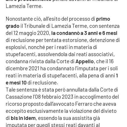
Lamezia Terme.
Parchi Marini Calabria
Nonostante ciò, all’esito del processo di
primo
Leggendo Alvaro insieme
grado
il Tribunale di Lamezia Terme, con sentenza
del 12 maggio 2020,
la condannò a 3 anni e 6 mesi
Imprese Di Calabria
di reclusione per tentata estorsione, detenzione di
esplosivi, nonché per i reati in materia di
Le perfidie di Antonella Grippo
stupefacenti, assolvendola dai reati associativi,
condanna rivista dalla Corte di
Appello
, che il 16
Venti di comunicazione
dicembre 2021 ha condannato l’imputata per i soli
reati in materia di stupefacenti, alla pena di anni
1
e mesi 10
di reclusione.
STREAMING
Tale sentenza è stata però annullata dalla Corte di
Cassazione l’08 febbraio 2023 in accoglimento del
LaC TV
ricorso proposto dall’avvocato Ferraro che aveva
eccepito esclusivamente la violazione del divieto
LaC Network
di
bis in idem
, essendo la sua assistita già
imputata per quegli stessi reati davanti al
LaC OnAir