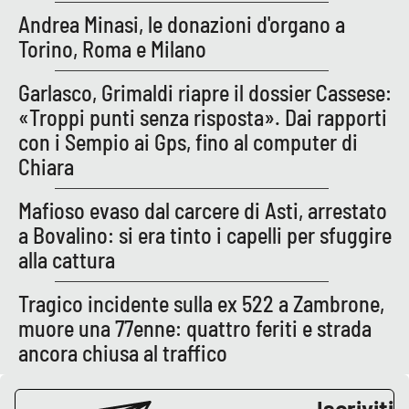
Lacplay.it
Andrea Minasi, le donazioni d'organo a
Torino, Roma e Milano
Lactv.it
Garlasco, Grimaldi riapre il dossier Cassese:
Laconair.it
«Troppi punti senza risposta». Dai rapporti
con i Sempio ai Gps, fino al computer di
Lacitymag.it
Chiara
Lacapitalenews.it
Mafioso evaso dal carcere di Asti, arrestato
a Bovalino: si era tinto i capelli per sfuggire
Ilreggino.it
alla cattura
Cosenzachannel.it
Tragico incidente sulla ex 522 a Zambrone,
muore una 77enne: quattro feriti e strada
Ilvibonese.it
ancora chiusa al traffico
Catanzarochannel.it
Iscriviti