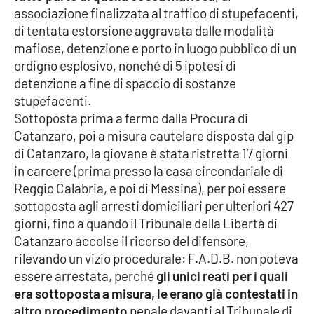
associazione finalizzata al traffico di stupefacenti,
di tentata estorsione aggravata dalle modalità
Cultura
mafiose, detenzione e porto in luogo pubblico di un
ordigno esplosivo, nonché di 5 ipotesi di
Economia e Lavoro
detenzione a fine di spaccio di sostanze
stupefacenti.
Politica
Sottoposta prima a fermo dalla Procura di
Catanzaro, poi a misura cautelare disposta dal gip
Sanità
di Catanzaro, la giovane è stata ristretta 17 giorni
in carcere (prima presso la casa circondariale di
Società
Reggio Calabria, e poi di Messina), per poi essere
sottoposta agli arresti domiciliari per ulteriori 427
Sport
giorni, fino a quando il Tribunale della Libertà di
Catanzaro accolse il ricorso del difensore,
rilevando un vizio procedurale: F.A.D.B. non poteva
RUBRICHE
essere arrestata, perché
gli unici reati per i quali
Good Morning Vietnam
era sottoposta a misura, le erano già contestati in
altro procedimento
penale davanti al Tribunale di