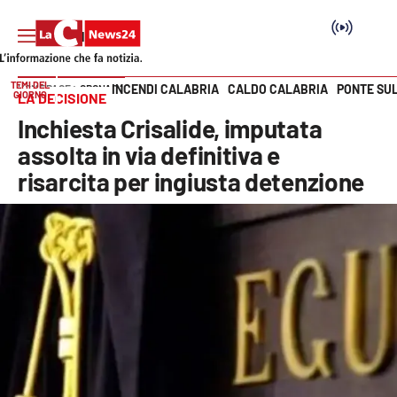
TEMI DEL
INCENDI CALABRIA
CALDO CALABRIA
PONTE SU
HOME PAGE
CRONACA
GIORNO
LA DECISIONE
Vai
Inchiesta Crisalide, imputata
SEZIONI
assolta in via definitiva e
risarcita per ingiusta detenzione
Cronaca
Politica
Attualità
Economia e lavoro
Italia Mondo