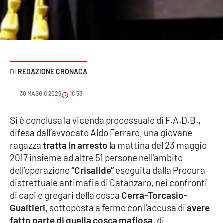
Sanità
Sport
Cultura
REDAZIONE CRONACA
Podcast
30 MAGGIO 2026
18:53
Meteo
Si è conclusa la vicenda processuale di F.A.D.B.,
difesa dall’avvocato Aldo Ferraro, una giovane
Editoriali
ragazza
tratta in arresto
la mattina del 23 maggio
2017 insieme ad altre 51 persone nell’ambito
dell’operazione
“Crisalide”
eseguita dalla Procura
VIDEO
distrettuale antimafia di Catanzaro, nei confronti
Ambiente
di capi e gregari della cosca
Cerra-Torcasio-
Gualtieri,
sottoposta a fermo con l’accusa di
avere
Cronaca
fatto parte di quella cosca mafiosa
, di