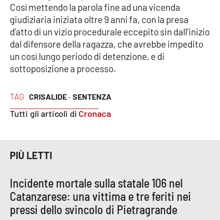
PROGETTI
SPECIALI
Così mettendo la parola fine ad una vicenda
giudiziaria iniziata oltre 9 anni fa, con la presa
Buona Sanità Calabria
d’atto di un vizio procedurale eccepito sin dall’inizio
dal difensore della ragazza, che avrebbe impedito
un così lungo periodo di detenzione, e di
LA
CALABRIAVISIONE
sottoposizione a processo.
Destinazioni
TAG
CRISALIDE ·
SENTENZA
Eventi
Tutti gli articoli di
Cronaca
Food
PIÙ LETTI
Storie
Incidente mortale sulla statale 106 nel
Catanzarese: una vittima e tre feriti nei
LAC
NETWORK
pressi dello svincolo di Pietragrande