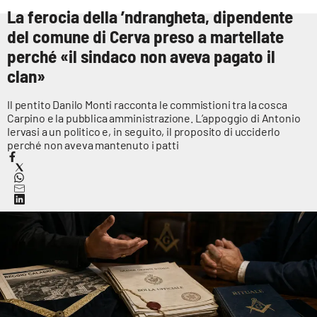
Sanità
La ferocia della ’ndrangheta, dipendente
del comune di Cerva preso a martellate
Sport
perché «il sindaco non aveva pagato il
clan»
Cultura
Il pentito Danilo Monti racconta le commistioni tra la cosca
Carpino e la pubblica amministrazione. L’appoggio di Antonio
Podcast
Iervasi a un politico e, in seguito, il proposito di ucciderlo
perché non aveva mantenuto i patti
Meteo
Editoriali
VIDEO
Ambiente
Cronaca