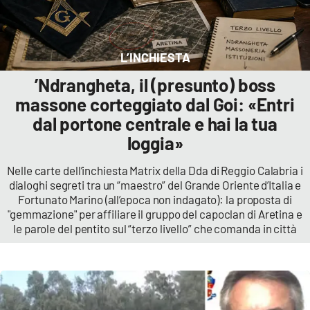
Cultura
L’INCHIESTA
Economia e Lavoro
’Ndrangheta, il (presunto) boss
Politica
massone corteggiato dal Goi: «Entri
dal portone centrale e hai la tua
Sanità
loggia»
Società
Nelle carte dell’inchiesta Matrix della Dda di Reggio Calabria i
dialoghi segreti tra un “maestro” del Grande Oriente d’Italia e
Fortunato Marino (all’epoca non indagato): la proposta di
Sport
"gemmazione" per affiliare il gruppo del capoclan di Aretina e
le parole del pentito sul “terzo livello” che comanda in città
RUBRICHE
Good Morning Vietnam