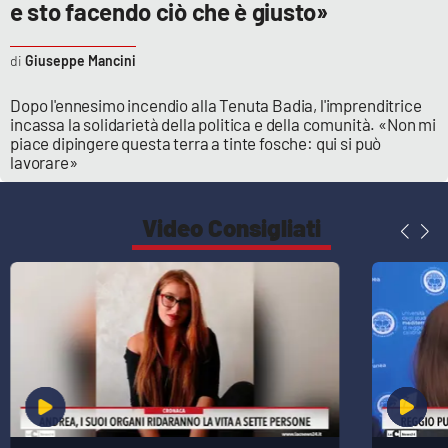
Lacplay.it
e sto facendo ciò che è giusto»
Lactv.it
Giuseppe Mancini
Dopo l'ennesimo incendio alla Tenuta Badia, l'imprenditrice
Laconair.it
incassa la solidarietà della politica e della comunità. «Non mi
piace dipingere questa terra a tinte fosche: qui si può
Lacitymag.it
lavorare»
Lacapitalenews.it
Video Consigliati
Ilreggino.it
Cosenzachannel.it
Ilvibonese.it
Catanzarochannel.it