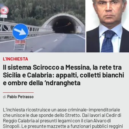
Parchi Marini Calabria
Leggendo Alvaro insieme
Imprese Di Calabria
Le perfidie di Antonella Grippo
L’INCHIESTA
Venti di comunicazione
Il sistema Scirocco a Messina, la rete tra
Sicilia e Calabria: appalti, colletti bianchi
e ombre della ’ndrangheta
STREAMING
Pablo Petrasso
LaC TV
L’inchiesta ricostruisce un asse criminale-imprenditoriale
LaC Network
che unisce le due sponde dello Stretto. Dai lavori al Cedir di
Reggio Calabria ai presunti legami con il clan Alvaro di
Sinopoli. Le presunte mazzette a funzionari pubblici reggini
LaC OnAir