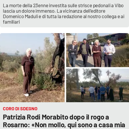
PROGETTI
SPECIALI
La morte della 23enne investita sulle strisce pedonali a Vibo
lascia un dolore immenso. La vicinanza dell’editore
Buona Sanità Calabria
Domenico Maduli e di tutta la redazione al nostro collega e ai
familiari
LA
CALABRIAVISIONE
Destinazioni
Eventi
Food
Storie
CORO DI SDEGNO
Patrizia Rodi Morabito dopo il rogo a
LAC
NETWORK
Rosarno: «Non mollo, qui sono a casa mia