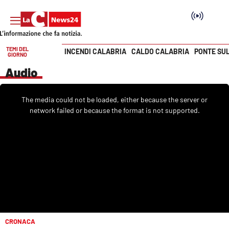
TEMI DEL
INCENDI CALABRIA
CALDO CALABRIA
PONTE SU
GIORNO
Vai
Audio
SEZIONI
This
is
The media could not be loaded, either because the server or
a
Cronaca
modal
network failed or because the format is not supported.
window.
Politica
Attualità
Economia e lavoro
Italia Mondo
CRONACA