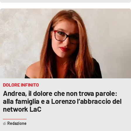
EDIZIONI
LOCALI
Catanzaro
Crotone
Vibo Valentia
Reggio Calabria
DOLORE INFINITO
Andrea, il dolore che non trova parole:
Cosenza
alla famiglia e a Lorenzo l’abbraccio del
network LaC
Lamezia Terme
Redazione