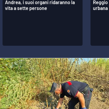
Andrea, i suoi organi ridaranno la
Reggio 
vita a sette persone
urbana 
APP
Android
Apple