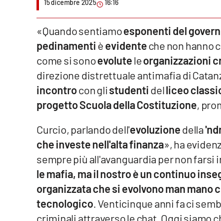
15 dicembre 2025
16:16
Venti di comunicazione
«Quando sentiamo
esponenti del gover
pedinamenti
è
evidente
che non hanno c
Streaming
come si sono
evolute
le
organizzazioni c
LaC TV
direzione distrettuale antimafia di Catan
incontro
con gli
studenti
del
liceo classi
LaC Network
progetto Scuola della Costituzione
, pro
LaC OnAir
Curcio, parlando dell'
evoluzione
della
'nd
che investe nell'alta finanza
», ha eviden
Edizioni
locali
sempre più all'avanguardia per non farsi 
Catanzaro
le mafia, ma il nostro è un continuo ins
organizzata che si evolvono man mano che
Crotone
tecnologico
. Venticinque anni fa ci sem
criminali attraverso le chat. Oggi siamo c
Vibo Valentia