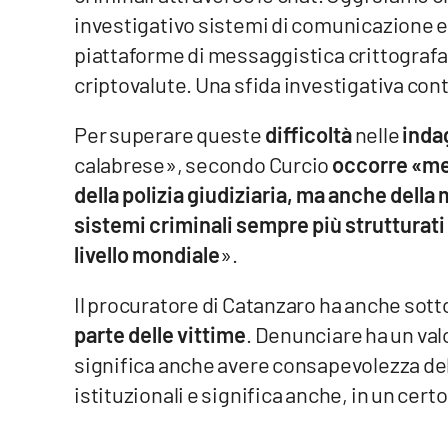
investigativo sistemi di comunicazione
Reggio Calabria
piattaforme di messaggistica crittografata,
criptovalute. Una sfida investigativa con
Cosenza
Per superare queste
difficoltà
nelle
inda
Lamezia Terme
calabrese», secondo Curcio
occorre «me
della polizia giudiziaria, ma anche della
Progetti
speciali
sistemi criminali sempre più strutturati
livello mondiale
».
Buona Sanità Calabria
Il procuratore di Catanzaro ha anche sott
La
parte delle vittime
. Denunciare ha un va
Calabriavisione
significa anche avere consapevolezza della
Destinazioni
istituzionali e significa anche, in un ce
Eventi