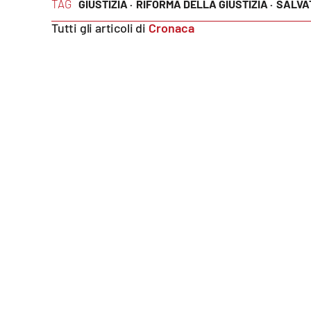
TAG
GIUSTIZIA ·
RIFORMA DELLA GIUSTIZIA ·
SALVAT
Food
Tutti gli articoli di
Cronaca
Storie
LaC
Network
Lacplay.it
Lactv.it
Laconair.it
Lacitymag.it
Lacapitalenews.it
Ilreggino.it