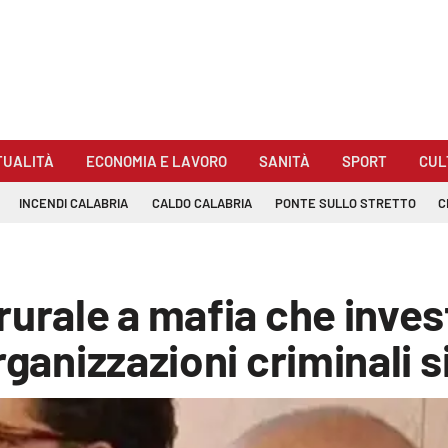
TUALITÀ
ECONOMIA E LAVORO
SANITÀ
SPORT
CUL
INCENDI CALABRIA
CALDO CALABRIA
PONTE SULLO STRETTO
C
urale a mafia che invest
rganizzazioni criminali 