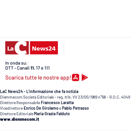
Cosenzachannel.it
Ilvibonese.it
Catanzarochannel.it
App
Android
In onda su:
DTT - Canali
11
, 17 e 111
Apple
Scarica tutte le nostre app!
LaC News24 - L’informazione che fa notizia
Diemmecom Società Editoriale - reg. trib. VV 23/05/1989 n°68 - R.O.C. 4049
Direttore Responsabile
Francesco Laratta
Vai
Vicedirettore
Enrico De Girolamo
e
Pablo Petrasso
Direttore Editoriale
Maria Grazia Falduto
www.diemmecom.it