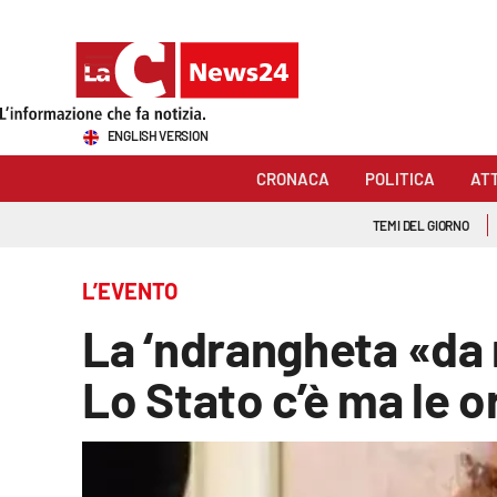
Sezioni
ENGLISH VERSION
Cronaca
CRONACA
POLITICA
AT
Politica
TEMI DEL GIORNO
Attualità
L’EVENTO
Economia e lavoro
La ‘ndrangheta «da r
Italia Mondo
Lo Stato c’è ma le o
Sanità
Sport