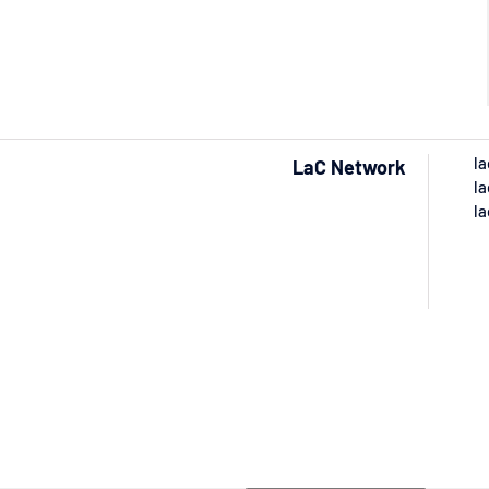
la
LaC Network
la
la