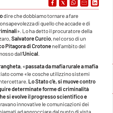
no
dire che dobbiamo tornare a fare
onsapevolezza di quello che accade e di
riminali
». Lo ha detto il procuratore della
zaro,
Salvatore Curcio
, nel corso di un
co Pitagora di Crotone
nell'ambito del
mosso dall'
Unical
.
rangheta
, «
passata da mafia rurale a mafia
ziato come «le cosche utilizzino sistemi
intercettare.
Lo Stato c'è, si muove contro
eguire determinate forme di criminalità
 si evolve il progresso scientifico e
bravano innovative le comunicazioni dei
hiamati ad approcciare dal punto di vista