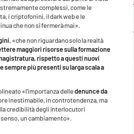
 estremamente complessi, come le
 i criptofonini, il dark web e le
tinua che non si fermerà mai».
gini
, «che non riguardano solo la realtà
ttere maggiori risorse sulla formazione
 magistratura, rispetto a questi nuovi
 e sempre più presenti su larga scala a
olineato «l'importanza delle
denunce da
lore inestimabile, in controtendenza, ma
 credibilità degli interlocutori
rto senso, un cambiamento».