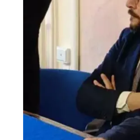
Cultura
Podcast
Meteo
Editoriali
Video
Ambiente
Cronaca
Cultura
Economia e Lavoro