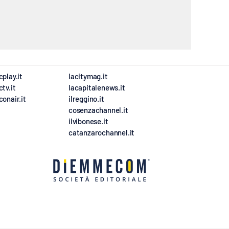
cplay.it
lacitymag.it
ctv.it
lacapitalenews.it
conair.it
ilreggino.it
cosenzachannel.it
ilvibonese.it
catanzarochannel.it