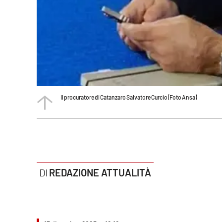
Politica
Sanità
Società
Sport
Il procuratore di Catanzaro Salvatore Curcio (Foto Ansa)
Rubriche
Good Morning Vietnam
Parchi Marini Calabria
Leggendo Alvaro insieme
REDAZIONE ATTUALITÀ
Imprese Di Calabria
Le perfidie di Antonella Grippo