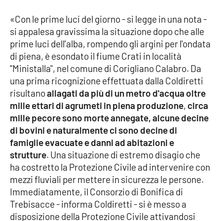
«Con le prime luci del giorno - si legge in una nota -
Cultura
si appalesa gravissima la situazione dopo che alle
prime luci dell'alba, rompendo gli argini per l'ondata
Economia e Lavoro
di piena, è esondato il fiume Crati in località
"Ministalla", nel comune di Corigliano Calabro. Da
Politica
una prima ricognizione effettuata dalla Coldiretti
risultano
allagati da più di un metro d'acqua oltre
Sanità
mille ettari di agrumeti in piena produzione
,
circa
mille pecore sono morte annegate, alcune decine
Società
di bovini e naturalmente ci sono decine di
famiglie evacuate e danni ad abitazioni e
Sport
strutture
. Una situazione di estremo disagio che
ha costretto la Protezione Civile ad intervenire con
mezzi fluviali per mettere in sicurezza le persone.
RUBRICHE
Immediatamente, il Consorzio di Bonifica di
Trebisacce - informa Coldiretti - si è messo a
Good Morning Vietnam
disposizione della Protezione Civile attivandosi