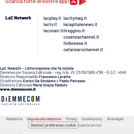
Scarica tutte le nostre app!
APP
LaC Network
lacplay.it
lacitymag.it
lactv.it
lacapitalenews.it
Android
laconair.it
ilreggino.it
cosenzachannel.it
Apple
ilvibonese.it
catanzarochannel.it
LaC News24 - L’informazione che fa notizia
Diemmecom Società Editoriale - reg. trib. VV 23/05/1989 n°68 - R.O.C. 4049
Direttore Responsabile
Francesco Laratta
Vicedirettore
Enrico De Girolamo
e
Pablo Petrasso
Direttore Editoriale
Maria Grazia Falduto
www.diemmecom.it
Redazione
Segnala alla redazione
Privacy
Cookie policy
Note legali
Gestisci preferenze cookie
Lavora con noi