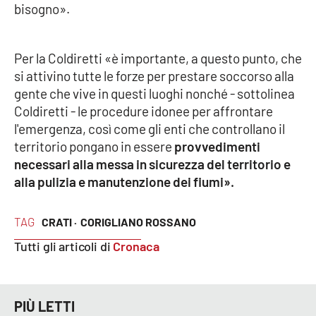
bisogno».
EDIZIONI
LOCALI
Per la Coldiretti «è importante, a questo punto, che
si attivino tutte le forze per prestare soccorso alla
Catanzaro
gente che vive in questi luoghi nonché - sottolinea
Coldiretti - le procedure idonee per affrontare
Crotone
l'emergenza, così come gli enti che controllano il
territorio pongano in essere
provvedimenti
Vibo Valentia
necessari alla messa in sicurezza del territorio e
alla pulizia e manutenzione dei fiumi».
Reggio Calabria
TAG
CRATI ·
CORIGLIANO ROSSANO
Cosenza
Tutti gli articoli di
Cronaca
Lamezia Terme
PIÙ LETTI