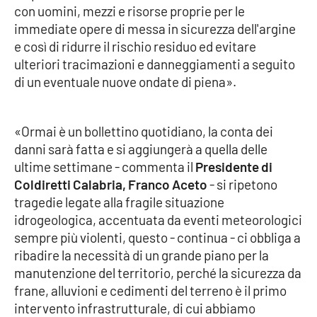
con uomini, mezzi e risorse proprie per le
Parchi Marini Calabria
immediate opere di messa in sicurezza dell'argine
e così di ridurre il rischio residuo ed evitare
Leggendo Alvaro insieme
ulteriori tracimazioni e danneggiamenti a seguito
di un eventuale nuove ondate di piena».
Imprese Di Calabria
Le perfidie di Antonella Grippo
«Ormai è un bollettino quotidiano, la conta dei
danni sarà fatta e si aggiungerà a quella delle
Venti di comunicazione
ultime settimane - commenta il
Presidente di
Coldiretti Calabria, Franco Aceto
- si ripetono
tragedie legate alla fragile situazione
STREAMING
idrogeologica, accentuata da eventi meteorologici
sempre più violenti, questo - continua - ci obbliga a
LaC TV
ribadire la necessità di un grande piano per la
manutenzione del territorio, perché la sicurezza da
LaC Network
frane, alluvioni e cedimenti del terreno è il primo
intervento infrastrutturale, di cui abbiamo
LaC OnAir