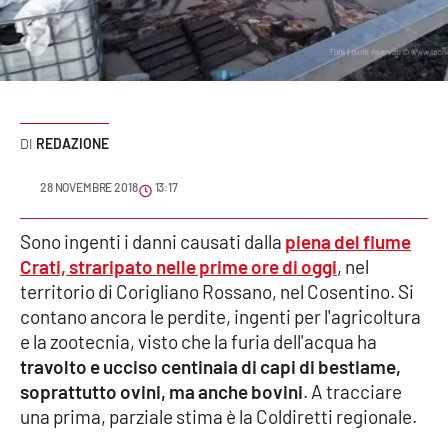
Sanità
Sport
Cultura
REDAZIONE
Podcast
28 NOVEMBRE 2018
13:17
Meteo
Sono ingenti i danni causati dalla
piena del fiume
Crati, straripato nelle prime ore di oggi
, nel
Editoriali
territorio di Corigliano Rossano, nel Cosentino. Si
contano ancora le perdite, ingenti per l'agricoltura
e la zootecnia, visto che la furia dell'acqua ha
VIDEO
travolto e ucciso centinaia di capi di bestiame,
Ambiente
soprattutto ovini, ma anche bovini
. A tracciare
una prima, parziale stima è la Coldiretti regionale.
Cronaca