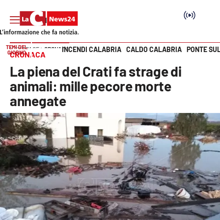
TEMI DEL
INCENDI CALABRIA
CALDO CALABRIA
PONTE SU
HOME PAGE
CRONACA
GIORNO
CRONACA
Vai
La piena del Crati fa strage di
SEZIONI
animali: mille pecore morte
annegate
Cronaca
Politica
Attualità
Economia e lavoro
Italia Mondo