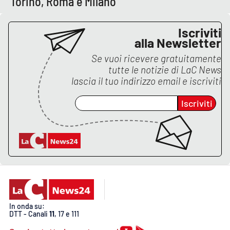
Torino, Roma e Milano
Lacplay.it
Lactv.it
Iscriviti
alla Newsletter
Laconair.it
Se vuoi ricevere gratuitamente
tutte le notizie di
LaC News
lascia il tuo indirizzo email e iscriviti
Lacitymag.it
Iscriviti
Lacapitalenews.it
Ilreggino.it
Cosenzachannel.it
Ilvibonese.it
In onda su:
Catanzarochannel.it
DTT - Canali
11
, 17 e 111