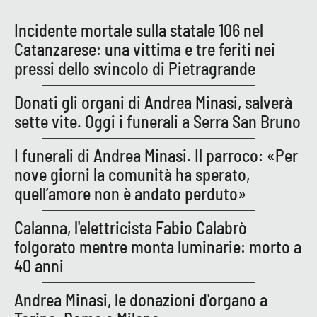
PROGETTI
SPECIALI
Incidente mortale sulla statale 106 nel
Buona Sanità Calabria
Catanzarese: una vittima e tre feriti nei
pressi dello svincolo di Pietragrande
LA
CALABRIAVISIONE
Donati gli organi di Andrea Minasi, salverà
sette vite. Oggi i funerali a Serra San Bruno
Destinazioni
I funerali di Andrea Minasi. Il parroco: «Per
Eventi
nove giorni la comunità ha sperato,
quell’amore non è andato perduto»
Food
Calanna, l'elettricista Fabio Calabrò
Storie
folgorato mentre monta luminarie: morto a
40 anni
LAC
NETWORK
Andrea Minasi, le donazioni d'organo a