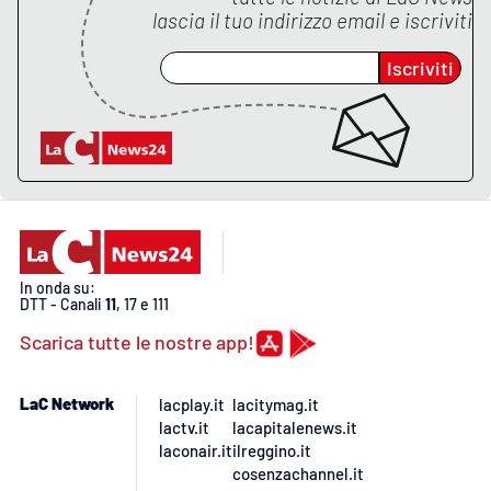
lascia il tuo indirizzo email e iscriviti
Iscriviti
EDIZIONI
LOCALI
Catanzaro
Crotone
Vibo Valentia
In onda su:
Reggio Calabria
DTT - Canali
11
, 17 e 111
Scarica tutte le nostre app!
Cosenza
LaC Network
lacplay.it
lacitymag.it
Lamezia Terme
lactv.it
lacapitalenews.it
laconair.it
ilreggino.it
cosenzachannel.it