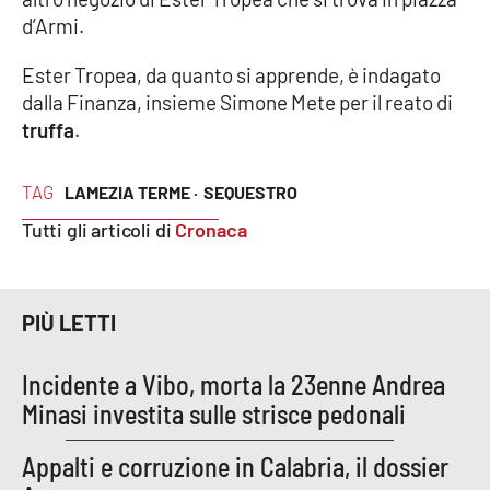
d’Armi.
Cultura
Ester Tropea, da quanto si apprende, è indagato
dalla Finanza, insieme Simone Mete per il reato di
Economia e Lavoro
truffa
.
Politica
TAG
LAMEZIA TERME ·
SEQUESTRO
Sanità
Tutti gli articoli di
Cronaca
Società
PIÙ LETTI
Sport
Incidente a Vibo, morta la 23enne Andrea
RUBRICHE
Minasi investita sulle strisce pedonali
Good Morning Vietnam
Appalti e corruzione in Calabria, il dossier