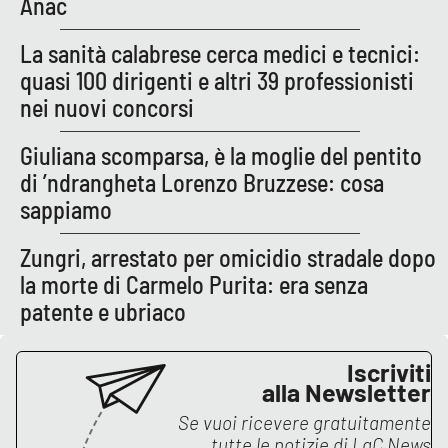
Anac
Parchi Marini Calabria
La sanità calabrese cerca medici e tecnici:
Leggendo Alvaro insieme
quasi 100 dirigenti e altri 39 professionisti
nei nuovi concorsi
Imprese Di Calabria
Giuliana scomparsa, è la moglie del pentito
Le perfidie di Antonella Grippo
di ’ndrangheta Lorenzo Bruzzese: cosa
sappiamo
Venti di comunicazione
Zungri, arrestato per omicidio stradale dopo
la morte di Carmelo Purita: era senza
STREAMING
patente e ubriaco
LaC TV
Iscriviti
alla Newsletter
LaC Network
Se vuoi ricevere gratuitamente
tutte le notizie di
LaC News
LaC OnAir