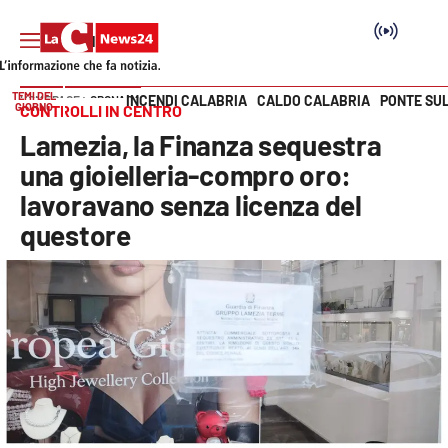
TEMI DEL
INCENDI CALABRIA
CALDO CALABRIA
PONTE SU
HOME PAGE
CRONACA
GIORNO
CONTROLLI IN CENTRO
Vai
Lamezia, la Finanza sequestra
SEZIONI
una gioielleria-compro oro:
lavoravano senza licenza del
Cronaca
questore
Politica
Attualità
Economia e lavoro
Italia Mondo