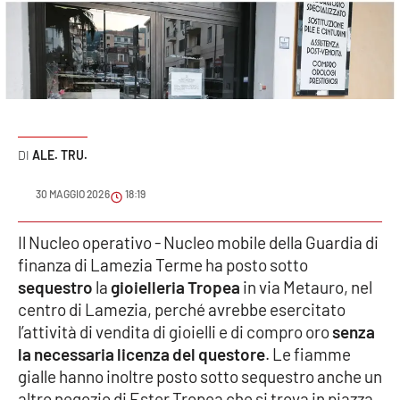
Sanità
Sport
Cultura
Podcast
ALE. TRU.
Meteo
30 MAGGIO 2026
18:19
Editoriali
Il Nucleo operativo - Nucleo mobile della Guardia di
finanza di Lamezia Terme ha posto sotto
sequestro
la
gioielleria Tropea
in via Metauro, nel
centro di Lamezia, perché avrebbe esercitato
VIDEO
l’attività di vendita di gioielli e di compro oro
senza
Ambiente
la necessaria licenza del questore
. Le fiamme
gialle hanno inoltre posto sotto sequestro anche un
Cronaca
altro negozio di Ester Tropea che si trova in piazza