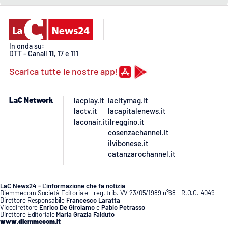
Lacplay.it
Lactv.it
In onda su:
Laconair.it
DTT - Canali
11
, 17 e 111
Scarica tutte le nostre app!
Lacitymag.it
LaC Network
lacplay.it
lacitymag.it
Lacapitalenews.it
lactv.it
lacapitalenews.it
laconair.it
ilreggino.it
Ilreggino.it
cosenzachannel.it
ilvibonese.it
catanzarochannel.it
Cosenzachannel.it
Ilvibonese.it
LaC News24 - L’informazione che fa notizia
Diemmecom Società Editoriale - reg. trib. VV 23/05/1989 n°68 - R.O.C. 4049
Direttore Responsabile
Francesco Laratta
Vicedirettore
Enrico De Girolamo
e
Pablo Petrasso
Catanzarochannel.it
Direttore Editoriale
Maria Grazia Falduto
www.diemmecom.it