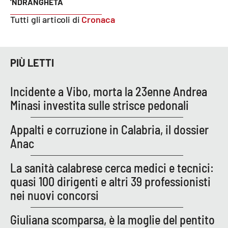
'NDRANGHETA
Tutti gli articoli di
Cronaca
EDIZIONI
LOCALI
Catanzaro
PIÙ LETTI
Crotone
Incidente a Vibo, morta la 23enne Andrea
Minasi investita sulle strisce pedonali
Vibo Valentia
Appalti e corruzione in Calabria, il dossier
Reggio Calabria
Anac
Cosenza
La sanità calabrese cerca medici e tecnici:
quasi 100 dirigenti e altri 39 professionisti
Lamezia Terme
nei nuovi concorsi
Giuliana scomparsa, è la moglie del pentito