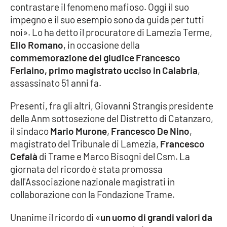
contrastare il fenomeno mafioso. Oggi il suo
impegno e il suo esempio sono da guida per tutti
Cultura
noi». Lo ha detto il procuratore di Lamezia Terme,
Elio Romano
, in occasione della
Economia e Lavoro
commemorazione del giudice Francesco
Ferlaino, primo magistrato ucciso in Calabria
,
Politica
assassinato 51 anni fa.
Sanità
Presenti, fra gli altri, Giovanni Strangis presidente
della Anm sottosezione del Distretto di Catanzaro,
Società
il sindaco
Mario Murone
,
Francesco De Nino
,
magistrato del Tribunale di Lamezia,
Francesco
Sport
Cefalà
di Trame e Marco Bisogni del Csm. La
giornata del ricordo è stata promossa
dall'Associazione nazionale magistrati in
RUBRICHE
collaborazione con la Fondazione Trame.
Good Morning Vietnam
Unanime il ricordo di «
un uomo di grandi valori da