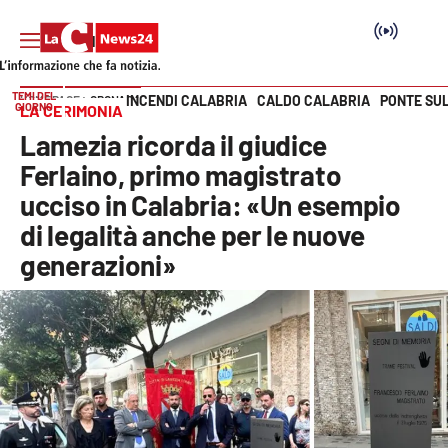
TEMI DEL
INCENDI CALABRIA
CALDO CALABRIA
PONTE SU
HOME PAGE
CRONACA
GIORNO
LA CERIMONIA
Vai
Lamezia ricorda il giudice
SEZIONI
Ferlaino, primo magistrato
ucciso in Calabria: «Un esempio
Cronaca
di legalità anche per le nuove
generazioni»
Politica
Attualità
Economia e lavoro
Italia Mondo