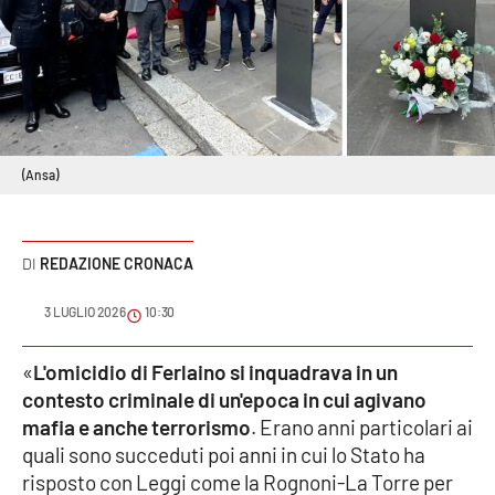
Sanità
Sport
Cultura
(Ansa)
Podcast
Meteo
REDAZIONE CRONACA
Editoriali
3 LUGLIO 2026
10:30
«
L'omicidio di Ferlaino si inquadrava in un
VIDEO
contesto criminale di un'epoca in cui agivano
mafia e anche terrorismo
. Erano anni particolari ai
Ambiente
quali sono succeduti poi anni in cui lo Stato ha
risposto con Leggi come la Rognoni-La Torre per
Cronaca