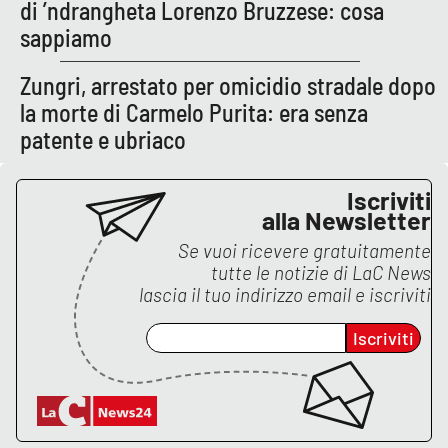
PROGETTI
di ’ndrangheta Lorenzo Bruzzese: cosa
SPECIALI
sappiamo
Buona Sanità Calabria
Zungri, arrestato per omicidio stradale dopo
la morte di Carmelo Purita: era senza
LA
CALABRIAVISIONE
patente e ubriaco
Destinazioni
Iscriviti
alla Newsletter
Eventi
Se vuoi ricevere gratuitamente
tutte le notizie di
LaC News
Food
lascia il tuo indirizzo email e iscriviti
Storie
Iscriviti
LAC
NETWORK