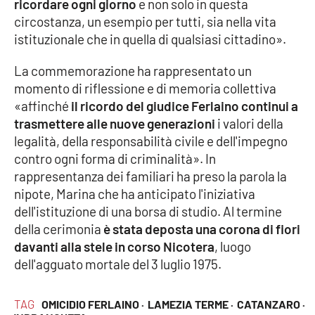
ricordare ogni giorno
e non solo in questa
Parchi Marini Calabria
circostanza, un esempio per tutti, sia nella vita
istituzionale che in quella di qualsiasi cittadino».
Leggendo Alvaro insieme
La commemorazione ha rappresentato un
Imprese Di Calabria
momento di riflessione e di memoria collettiva
«affinché
il ricordo del giudice Ferlaino continui a
Le perfidie di Antonella Grippo
trasmettere alle nuove generazioni
i valori della
legalità, della responsabilità civile e dell'impegno
Venti di comunicazione
contro ogni forma di criminalità». In
rappresentanza dei familiari ha preso la parola la
nipote, Marina che ha anticipato l'iniziativa
dell'istituzione di una borsa di studio. Al termine
STREAMING
della cerimonia
è stata deposta una corona di fiori
LaC TV
davanti alla stele in corso Nicotera
, luogo
dell'agguato mortale del 3 luglio 1975.
LaC Network
TAG
OMICIDIO FERLAINO ·
LAMEZIA TERME ·
CATANZARO ·
LaC OnAir