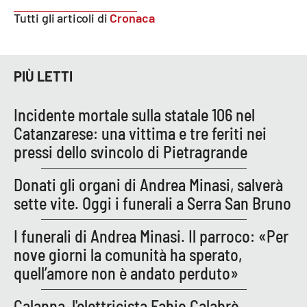
Parchi Marini Calabria
Tutti gli articoli di
Cronaca
Leggendo Alvaro insieme
PIÙ LETTI
Imprese Di Calabria
Incidente mortale sulla statale 106 nel
Le perfidie di Antonella Grippo
Catanzarese: una vittima e tre feriti nei
pressi dello svincolo di Pietragrande
Venti di comunicazione
Donati gli organi di Andrea Minasi, salverà
sette vite. Oggi i funerali a Serra San Bruno
STREAMING
I funerali di Andrea Minasi. Il parroco: «Per
LaC TV
nove giorni la comunità ha sperato,
LaC Network
quell’amore non è andato perduto»
Calanna, l'elettricista Fabio Calabrò
LaC OnAir