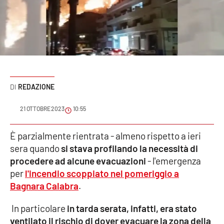
Sanità
Sport
Cultura
Podcast
REDAZIONE
Meteo
21 OTTOBRE 2023
10:55
Editoriali
È parzialmente rientrata - almeno rispetto a ieri
sera quando
si stava profilando la necessità di
procedere ad alcune evacuazioni
- l'emergenza
per
l'incendio scoppiato nel pomeriggio a
VIDEO
Bagnara Calabra
.
Ambiente
In particolare
in tarda serata, infatti, era stato
Cronaca
ventilato il rischio di dover evacuare la zona della