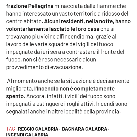
frazione Pellegrina
minacciata dalle fiamme che
hanno interessato un vasto territorio a ridosso del
Cultura
centro abitato.
Alcuni residenti, nella notte, hanno
volontariamente lasciato le loro case
che si
Economia e Lavoro
trovavano più vicine all'incendio ma, grazie al
lavoro delle varie squadre dei vigili del fuoco
Politica
impegnate da ieri sera a contrastare il fronte del
fuoco, non si è reso necessario alcun
Sanità
provvedimento di evacuazione.
Società
Al momento anche se la situazione è decisamente
migliorata,
l'incendio non è completamente
Sport
spento
. Ancora, infatti, i vigili del fuoco sono
impegnati a estinguere i roghi attivi. Incendi sono
segnalati anche in altre località della provincia.
RUBRICHE
Good Morning Vietnam
TAG
REGGIO CALABRIA ·
BAGNARA CALABRA ·
INCENDI CALABRIA