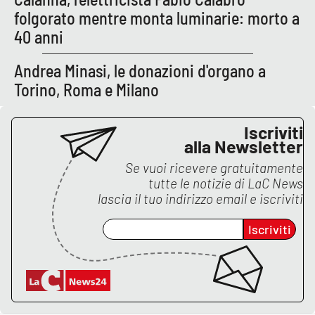
folgorato mentre monta luminarie: morto a
40 anni
EDIZIONI
LOCALI
Andrea Minasi, le donazioni d'organo a
Catanzaro
Torino, Roma e Milano
Crotone
Iscriviti
alla Newsletter
Vibo Valentia
Se vuoi ricevere gratuitamente
tutte le notizie di
LaC News
Reggio Calabria
lascia il tuo indirizzo email e iscriviti
Cosenza
Iscriviti
Lamezia Terme