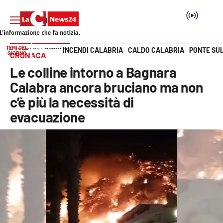
TEMI DEL
INCENDI CALABRIA
CALDO CALABRIA
PONTE SU
HOME PAGE
CRONACA
GIORNO
CRONACA
Vai
Le colline intorno a Bagnara
SEZIONI
Calabra ancora bruciano ma non
c’è più la necessità di
Cronaca
evacuazione
Politica
Attualità
Economia e lavoro
Italia Mondo