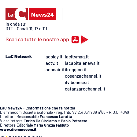
PROGETTI
SPECIALI
Buona Sanità Calabria
In onda su:
DTT - Canali
11
, 17 e 111
Scarica tutte le nostre app!
LA
CALABRIAVISIONE
Destinazioni
LaC Network
lacplay.it
lacitymag.it
lactv.it
lacapitalenews.it
Eventi
laconair.it
ilreggino.it
cosenzachannel.it
ilvibonese.it
Food
catanzarochannel.it
Storie
LaC News24 - L’informazione che fa notizia
Diemmecom Società Editoriale - reg. trib. VV 23/05/1989 n°68 - R.O.C. 4049
Direttore Responsabile
Francesco Laratta
Vicedirettore
Enrico De Girolamo
e
Pablo Petrasso
LAC
NETWORK
Direttore Editoriale
Maria Grazia Falduto
www.diemmecom.it