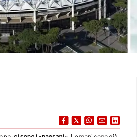
ce no:
ci sono i «paesani»
. Le mani sono già