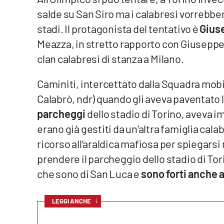
salde su San Siro ma i calabresi vorrebbe
Venti di comunicazione
stadi. Il protagonista del tentativo è
Gius
Meazza, in stretto rapporto con Giuseppe C
Streaming
clan calabresi di stanza a Milano.
LaC TV
Caminiti, intercettato dalla Squadra mobi
LaC Network
Calabrò, ndr) quando gli aveva paventato 
parcheggi
dello stadio di Torino, aveva
LaC OnAir
erano già gestiti da un’altra famiglia cala
ricorso all’araldica mafiosa per spiegarsi 
Edizioni
locali
prendere il parcheggio dello stadio di Tori
che sono di San Luca e
sono forti anche 
Catanzaro
Crotone
↓
LEGGI ANCHE
Vibo Valentia