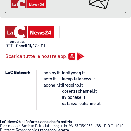
In onda su:
DTT - Canali
11
, 17 e 111
Scarica tutte le nostre app!
LaC Network
lacplay.it
lacitymag.it
lactv.it
lacapitalenews.it
laconair.it
ilreggino.it
cosenzachannel.it
ilvibonese.it
catanzarochannel.it
LaC News24 - L’informazione che fa notizia
Diemmecom Società Editoriale - reg. trib. VV 23/05/1989 n°68 - R.O.C. 4049
Direttore Responsabile
Francesco Laratta