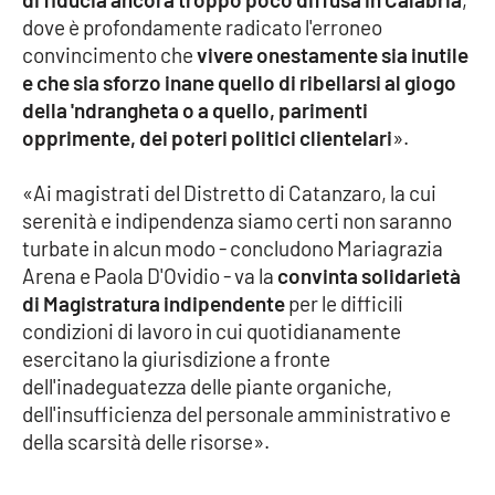
PROGETTI
SPECIALI
dove è profondamente radicato l'erroneo
convincimento che
vivere onestamente sia inutile
Buona Sanità Calabria
e che sia sforzo inane quello di ribellarsi al giogo
della 'ndrangheta o a quello, parimenti
opprimente, dei poteri politici clientelari
».
LA
CALABRIAVISIONE
«Ai magistrati del Distretto di Catanzaro, la cui
Destinazioni
serenità e indipendenza siamo certi non saranno
turbate in alcun modo - concludono Mariagrazia
Eventi
Arena e Paola D'Ovidio - va la
convinta solidarietà
di Magistratura indipendente
per le difficili
Food
condizioni di lavoro in cui quotidianamente
esercitano la giurisdizione a fronte
Storie
dell'inadeguatezza delle piante organiche,
dell'insufficienza del personale amministrativo e
della scarsità delle risorse».
LAC
NETWORK