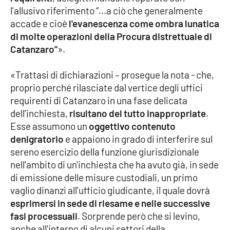
l'allusivo riferimento “...a ciò che generalmente
Parchi Marini Calabria
accade e cioè
l'evanescenza come ombra lunatica
di molte operazioni della Procura distrettuale di
Leggendo Alvaro insieme
Catanzaro”
».
Imprese Di Calabria
«Trattasi di dichiarazioni – prosegue la nota - che,
proprio perché rilasciate dal vertice degli uffici
Le perfidie di Antonella Grippo
requirenti di Catanzaro in una fase delicata
dell'inchiesta,
risultano del tutto inappropriate
.
Venti di comunicazione
Esse assumono un
oggettivo contenuto
denigratorio
e appaiono in grado di interferire sul
sereno esercizio della funzione giurisdizionale
STREAMING
nell'ambito di un'inchiesta che ha avuto già, in sede
LaC TV
di emissione delle misure custodiali, un primo
vaglio dinanzi all'ufficio giudicante, il quale dovrà
LaC Network
esprimersi in sede di riesame e nelle successive
fasi processuali
. Sorprende però che si levino,
anche all'interno di alcuni settori della
LaC OnAir