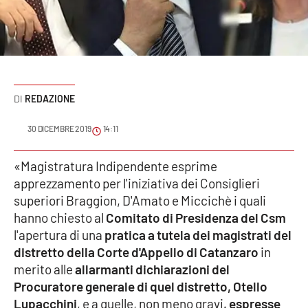
Sanità
Sport
Cultura
REDAZIONE
Podcast
30 DICEMBRE 2019
14:11
Meteo
«Magistratura Indipendente esprime
apprezzamento per l'iniziativa dei Consiglieri
Editoriali
superiori Braggion, D'Amato e Miccichè i quali
hanno chiesto al
Comitato di Presidenza del Csm
l'apertura di una
pratica a tutela dei magistrati del
VIDEO
distretto della Corte d'Appello di Catanzaro
in
Ambiente
merito alle
allarmanti dichiarazioni del
Procuratore generale di quel distretto, Otello
Cronaca
Lupacchini
, e a quelle, non meno gravi
, espresse