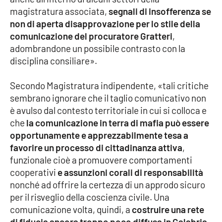
magistratura associata,
segnali di insofferenza se
non di aperta disapprovazione per lo stile della
comunicazione del procuratore Gratteri
,
EDIZIONI
LOCALI
adombrandone un possibile contrasto con la
Catanzaro
disciplina consiliare».
Secondo Magistratura indipendente, «tali critiche
Crotone
sembrano ignorare che il taglio comunicativo non
è avulso dal contesto territoriale in cui si colloca e
Vibo Valentia
che
la comunicazione in terra di mafia può essere
opportunamente e apprezzabilmente tesa a
Reggio Calabria
favorire un processo di cittadinanza attiva
,
funzionale cioè a promuovere comportamenti
Cosenza
cooperativi
e assunzioni corali di responsabilità
nonché ad offrire la certezza di un approdo sicuro
Lamezia Terme
per il risveglio della coscienza civile. Una
comunicazione volta, quindi, a
costruire una rete
di fiducia ancora troppo poco diffusa in Calabria
,