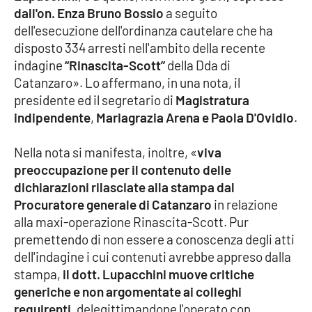
dall'on. Enza Bruno Bossio
a seguito
dell'esecuzione dell'ordinanza cautelare che ha
Cultura
disposto 334 arresti nell'ambito della recente
indagine
“Rinascita-Scott”
della Dda di
Economia e Lavoro
Catanzaro». Lo affermano, in una nota, il
presidente ed il segretario di
Magistratura
Politica
indipendente
,
Mariagrazia Arena e Paola D'Ovidio
.
Sanità
Nella nota si manifesta, inoltre, «
viva
preoccupazione per il contenuto delle
Società
dichiarazioni rilasciate alla stampa dal
Procuratore generale di Catanzaro
in relazione
Sport
alla maxi-operazione Rinascita-Scott. Pur
premettendo di non essere a conoscenza degli atti
dell'indagine i cui contenuti avrebbe appreso dalla
RUBRICHE
stampa,
il dott. Lupacchini muove critiche
Good Morning Vietnam
generiche e non argomentate ai colleghi
requirenti
, delegittimandone l'operato con