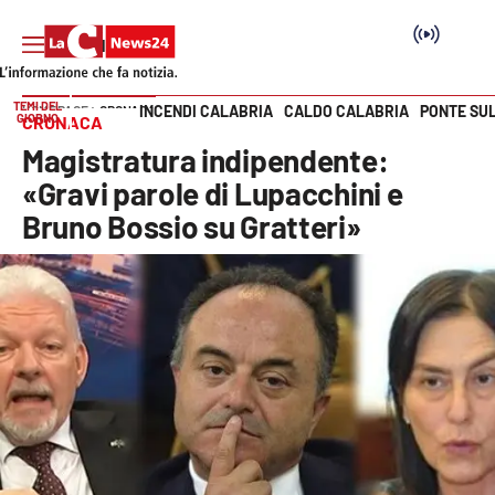
TEMI DEL
INCENDI CALABRIA
CALDO CALABRIA
PONTE SU
HOME PAGE
CRONACA
GIORNO
CRONACA
Vai
Magistratura indipendente:
SEZIONI
«Gravi parole di Lupacchini e
Bruno Bossio su Gratteri»
Cronaca
Politica
Attualità
Economia e lavoro
Italia Mondo