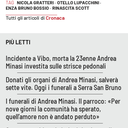
Lacplay.it
TAG
NICOLA GRATTERI ·
OTELLO LUPACCHINI ·
ENZA BRUNO BOSSIO ·
RINASCITA SCOTT
Lactv.it
Tutti gli articoli di
Cronaca
Laconair.it
PIÙ LETTI
Lacitymag.it
Incidente a Vibo, morta la 23enne Andrea
Lacapitalenews.it
Minasi investita sulle strisce pedonali
Ilreggino.it
Donati gli organi di Andrea Minasi, salverà
sette vite. Oggi i funerali a Serra San Bruno
Cosenzachannel.it
I funerali di Andrea Minasi. Il parroco: «Per
Ilvibonese.it
nove giorni la comunità ha sperato,
quell’amore non è andato perduto»
Catanzarochannel.it