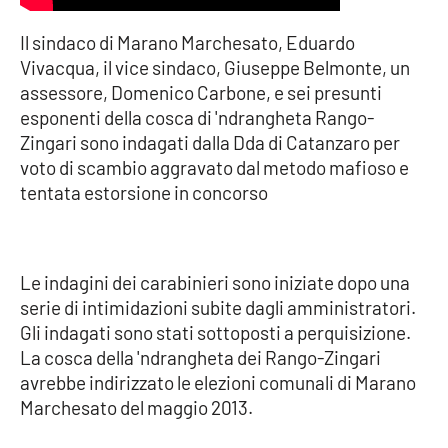
Il sindaco di Marano Marchesato, Eduardo
Cultura
Vivacqua, il vice sindaco, Giuseppe Belmonte, un
assessore, Domenico Carbone, e sei presunti
Economia e Lavoro
esponenti della cosca di 'ndrangheta Rango-
Zingari sono indagati dalla Dda di Catanzaro per
Politica
voto di scambio aggravato dal metodo mafioso e
tentata estorsione in concorso
Sanità
Società
Le indagini dei carabinieri sono iniziate dopo una
Sport
serie di intimidazioni subite dagli amministratori.
Gli indagati sono stati sottoposti a perquisizione.
La cosca della 'ndrangheta dei Rango-Zingari
RUBRICHE
avrebbe indirizzato le elezioni comunali di Marano
Marchesato del maggio 2013.
Good Morning Vietnam