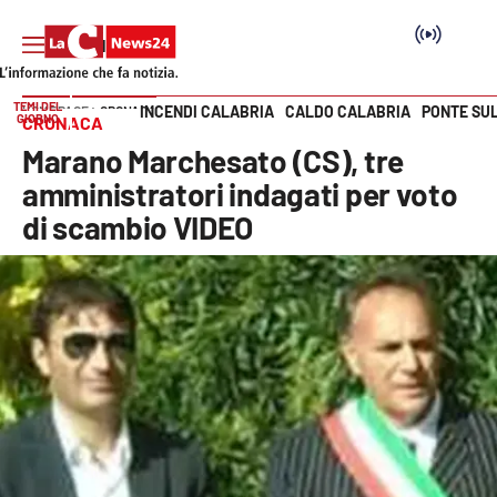
TEMI DEL
INCENDI CALABRIA
CALDO CALABRIA
PONTE SU
HOME PAGE
CRONACA
GIORNO
CRONACA
Vai
Marano Marchesato (CS), tre
SEZIONI
amministratori indagati per voto
di scambio VIDEO
Cronaca
Politica
Attualità
Economia e lavoro
Italia Mondo