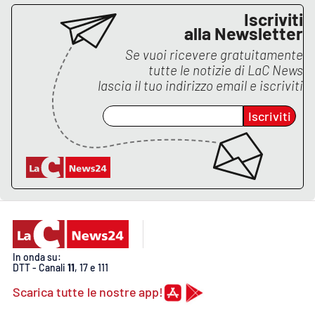
Lacplay.it
Iscriviti
alla Newsletter
Lactv.it
Se vuoi ricevere gratuitamente
tutte le notizie di
LaC News
Laconair.it
lascia il tuo indirizzo email e iscriviti
Lacitymag.it
Iscriviti
Lacapitalenews.it
Ilreggino.it
Cosenzachannel.it
Ilvibonese.it
In onda su:
DTT - Canali
11
, 17 e 111
Catanzarochannel.it
Scarica tutte le nostre app!