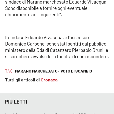
sindaco di Marano marchesato Eduardo Vivacqua -
Sono disponibile a fornire ogni eventuale
chiarimento agli inquirenti”.
EDIZIONI
LOCALI
Catanzaro
Il sindaco Eduardo Vivacqua, e l’assessore
Domenico Carbone, sono stati sentiti dal pubblico
Crotone
ministero della Dda di Catanzaro Pierpaolo Bruni, e
si sarebbero avvalsi della facoltà di non rispondere.
Vibo Valentia
Reggio Calabria
TAG
MARANO MARCHESATO ·
VOTO DI SCAMBIO
Tutti gli articoli di
Cronaca
Cosenza
Lamezia Terme
PIÙ LETTI