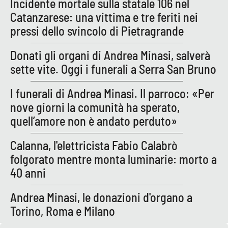
Incidente mortale sulla statale 106 nel
PROGETTI
SPECIALI
Catanzarese: una vittima e tre feriti nei
Buona Sanità Calabria
pressi dello svincolo di Pietragrande
Donati gli organi di Andrea Minasi, salverà
LA
sette vite. Oggi i funerali a Serra San Bruno
CALABRIAVISIONE
Destinazioni
I funerali di Andrea Minasi. Il parroco: «Per
nove giorni la comunità ha sperato,
Eventi
quell’amore non è andato perduto»
Food
Calanna, l'elettricista Fabio Calabrò
folgorato mentre monta luminarie: morto a
Storie
40 anni
Andrea Minasi, le donazioni d'organo a
LAC
NETWORK
Torino, Roma e Milano