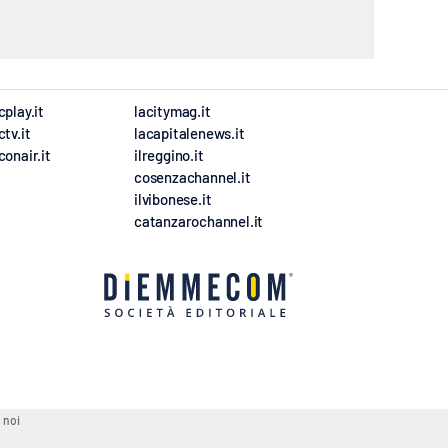
cplay.it
lacitymag.it
ctv.it
lacapitalenews.it
conair.it
ilreggino.it
cosenzachannel.it
ilvibonese.it
catanzarochannel.it
 noi