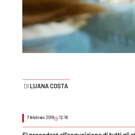
Politica
Sanità
Società
Sport
Rubriche
Good Morning Vietnam
LUANA COSTA
Parchi Marini Calabria
Leggendo Alvaro insieme
Imprese Di Calabria
7 febbraio 2019
12:16
Le perfidie di Antonella Grippo
Si procederà all'acqusizione di tutti gli