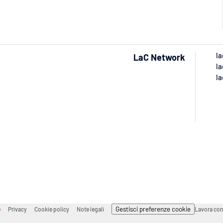
la
LaC Network
la
la
Gestisci preferenze cookie
e
Privacy
Cookie policy
Note legali
Lavora con