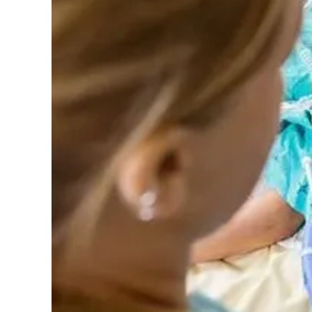
Cultura
Podcast
Meteo
Editoriali
Video
Ambiente
Cronaca
Cultura
Economia e Lavoro