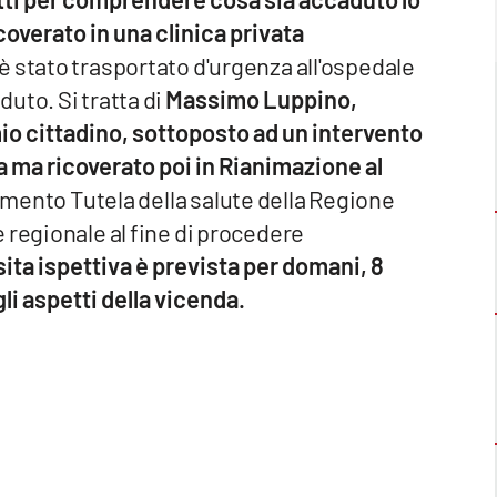
overato in una clinica privata
 è stato trasportato d'urgenza all'ospedale
uto. Si tratta di
Massimo Luppino,
mio cittadino, sottoposto ad un intervento
ta ma ricoverato poi in Rianimazione al
rtimento Tutela della salute della Regione
 regionale al fine di procedere
sita ispettiva è prevista per domani, 8
gli aspetti della vicenda.