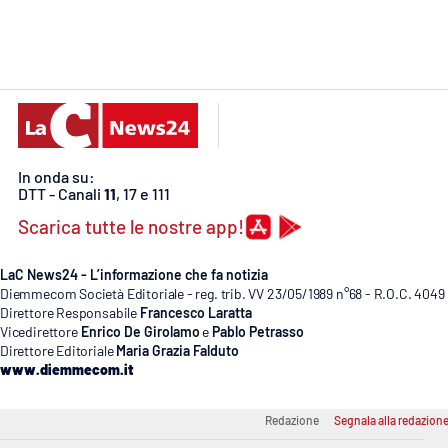
Cosenzachannel.it
Ilvibonese.it
Catanzarochannel.it
In onda su:
App
DTT - Canali
11
, 17 e 111
Android
Scarica tutte le nostre app!
Apple
LaC News24 - L’informazione che fa notizia
Diemmecom Società Editoriale - reg. trib. VV 23/05/1989 n°68 - R.O.C. 4049
Direttore Responsabile
Francesco Laratta
Vicedirettore
Enrico De Girolamo
e
Pablo Petrasso
Direttore Editoriale
Maria Grazia Falduto
Vai
www.diemmecom.it
Redazione
Segnala alla redazion