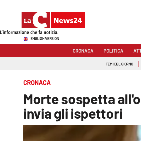
Sezioni
ENGLISH VERSION
Cronaca
CRONACA
POLITICA
AT
Politica
TEMI DEL GIORNO
Attualità
CRONACA
Economia e lavoro
Morte sospetta all'
Italia Mondo
invia gli ispettori
Sanità
Sport