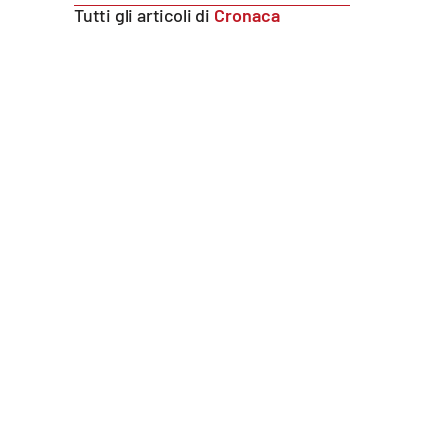
Tutti gli articoli di
Cronaca
Reggio Calabria
Cosenza
Lamezia Terme
Progetti
speciali
Buona Sanità Calabria
La
Calabriavisione
Destinazioni
Eventi