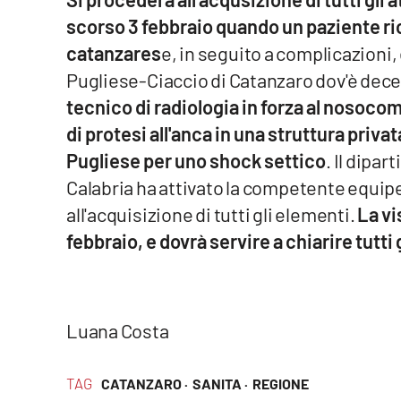
scorso 3 febbraio quando un paziente ric
Venti di comunicazione
catanzares
e, in seguito a complicazioni,
Pugliese-Ciaccio di Catanzaro dov'è deced
Streaming
tecnico di radiologia in forza al nosoco
LaC TV
di protesi all'anca in una struttura priva
Pugliese per uno shock settico
. Il dipa
LaC Network
Calabria ha attivato la competente equipe
LaC OnAir
all'acquisizione di tutti gli elementi.
La vi
febbraio, e dovrà servire a chiarire tutti 
Edizioni
locali
Catanzaro
Luana Costa
Crotone
TAG
CATANZARO ·
SANITA ·
REGIONE
Vibo Valentia