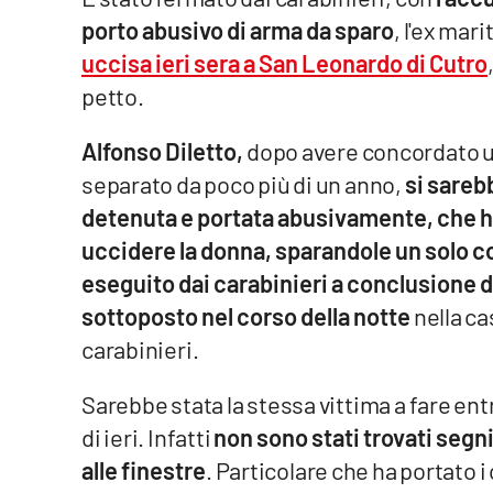
porto abusivo di arma da sparo
, l'ex mar
Venti di comunicazione
uccisa ieri sera a San Leonardo di Cutro
petto.
Streaming
Alfonso Diletto,
dopo avere concordato un 
LaC TV
separato da poco più di un anno,
si sareb
LaC Network
detenuta e portata abusivamente, che ha
uccidere la donna, sparandole un solo co
LaC OnAir
eseguito dai carabinieri a conclusione de
sottoposto nel corso della notte
nella c
Edizioni
locali
carabinieri.
Catanzaro
Sarebbe stata la stessa vittima a fare ent
di ieri. Infatti
non sono stati trovati segni
Crotone
alle finestre
. Particolare che ha portato i
Vibo Valentia