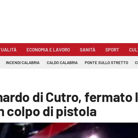
TUALITÀ
ECONOMIA E LAVORO
SANITÀ
SPORT
CUL
INCENDI CALABRIA
CALDO CALABRIA
PONTE SULLO STRETTO
C
ardo di Cutro, fermato l
 colpo di pistola