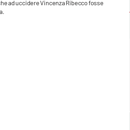
 che ad uccidere Vincenza Ribecco fosse
a.