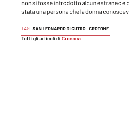
non si fosse introdotto alcun estraneo e
stata una persona che la donna conoscev
Reggio Calabria
Cosenza
TAG
SAN LEONARDO DI CUTRO ·
CROTONE
Tutti gli articoli di
Cronaca
Lamezia Terme
Progetti
speciali
Buona Sanità Calabria
La
Calabriavisione
Destinazioni
Eventi