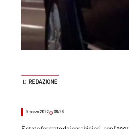
Politica
Sanità
Società
Sport
Rubriche
Good Morning Vietnam
REDAZIONE
Parchi Marini Calabria
Leggendo Alvaro insieme
9 marzo 2022
08:26
Imprese Di Calabria
Le perfidie di Antonella Grippo
È stato fermato dai carabinieri, con
l'acc