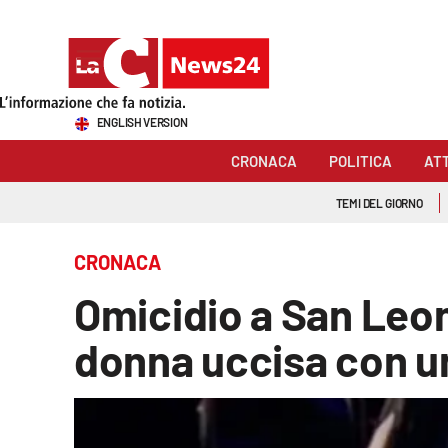
Sezioni
ENGLISH VERSION
Cronaca
CRONACA
POLITICA
AT
Politica
TEMI DEL GIORNO
Attualità
CRONACA
Economia e lavoro
Omicidio a San Leon
Italia Mondo
donna uccisa con un
Sanità
Sport