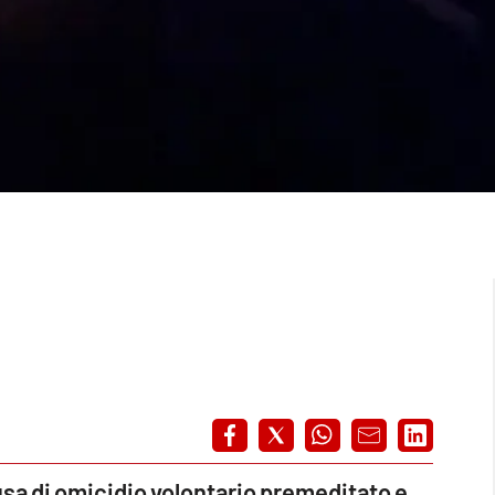
usa di omicidio volontario premeditato e