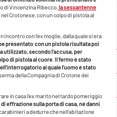
ito di Vincenzina Ribecco,
la sessantenne
, nel Crotonese, con un colpo di pistola al
incontro con l'ex moglie, dalla quale si era
be presentato con un pistola risultata poi
 utilizzato, secondo l'accusa, per
lpo di pistola al cuore
.
Il fermo è stato
ll'interrogatorio al quale l'uomo è stato
aserma della Compagnia di Crotone dei
rare in casa l'ex marito nel tardo pomeriggio
 di effrazione sulla porta di casa, né danni
 carabinieri a dedurre che nell'abitazione