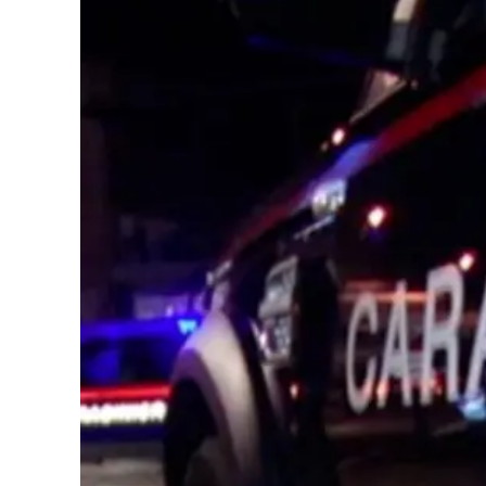
Cultura
Podcast
Meteo
Editoriali
Video
Ambiente
Cronaca
Cultura
Economia e Lavoro