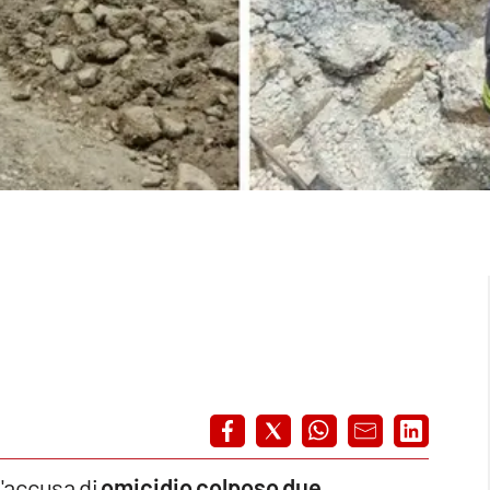
l'accusa di
omicidio colposo
due