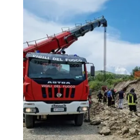
Cultura
Podcast
Meteo
Editoriali
Video
Ambiente
Cronaca
Cultura
Economia e Lavoro