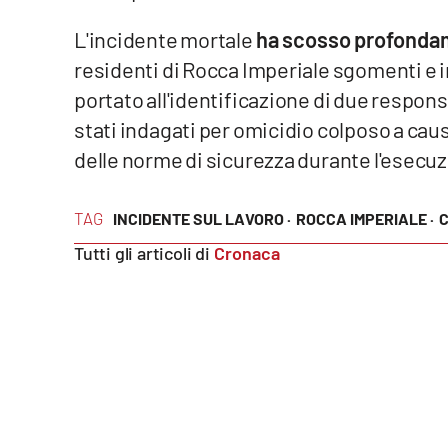
L'incidente mortale
ha scosso profondam
Reggio Calabria
residenti di Rocca Imperiale sgomenti e i
Cosenza
portato all'identificazione di due responsa
stati indagati per omicidio colposo a cau
Lamezia Terme
delle norme di sicurezza durante l'esecuzi
Progetti
speciali
TAG
INCIDENTE SUL LAVORO ·
ROCCA IMPERIALE ·
Tutti gli articoli di
Cronaca
Buona Sanità Calabria
La
Calabriavisione
Destinazioni
Eventi