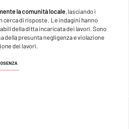
ente la comunità locale
, lasciando i
n cerca di risposte. Le indagini hanno
bili della ditta incaricata dei lavori. Sono
sa della presunta negligenza e violazione
one dei lavori.
COSENZA