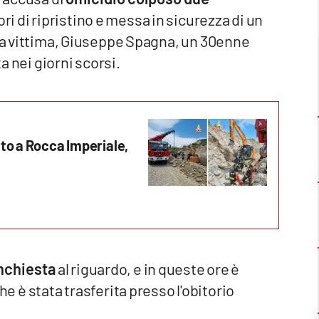
ori di ripristino e messa in sicurezza di un
 La vittima, Giuseppe Spagna, un 30enne
ta nei giorni scorsi.
nto a Rocca Imperiale,
inchiesta
al riguardo, e in queste ore è
he è stata trasferita presso l'obitorio