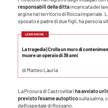
responsabili della ditta
incaricata dei lav
Venti di comunicazione
argine nel territorio di Rocca Imperiale.
sposato e padre di due figli, ha perso la vi
Streaming
LaC TV
↓
LEGGI ANCHE
LaC Network
La tragedia | Crolla un muro di contenime
muore un operaio di 39 anni
LaC OnAir
di Matteo Lauria
Edizioni
locali
Catanzaro
La Procura di Castrovillari
ha avviato un'
Crotone
previsto l'esame autoptico
sulla salma, c
dell'ospedale di Rossano.
Vibo Valentia