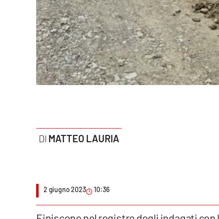
Politica
Sanità
Società
Sport
Rubriche
Good Morning Vietnam
MATTEO LAURIA
Parchi Marini Calabria
Leggendo Alvaro insieme
2 giugno 2023
10:36
Imprese Di Calabria
Le perfidie di Antonella Grippo
Finiscono nel registro degli indagati con 