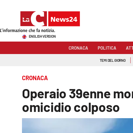
Sezioni
ENGLISH VERSION
Cronaca
CRONACA
POLITICA
AT
Politica
TEMI DEL GIORNO
Attualità
CRONACA
Economia e lavoro
Operaio 39enne mort
Italia Mondo
omicidio colposo
Sanità
Sport