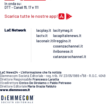
PROGETTI
SPECIALI
In onda su:
DTT - Canali
11
, 17 e 111
Buona Sanità Calabria
Scarica tutte le nostre app!
LaC Network
lacplay.it
lacitymag.it
LA
CALABRIAVISIONE
lactv.it
lacapitalenews.it
laconair.it
ilreggino.it
Destinazioni
cosenzachannel.it
ilvibonese.it
Eventi
catanzarochannel.it
Food
LaC News24 - L’informazione che fa notizia
Diemmecom Società Editoriale - reg. trib. VV 23/05/1989 n°68 - R.O.C. 4049
Direttore Responsabile
Francesco Laratta
Storie
Vicedirettore
Enrico De Girolamo
e
Pablo Petrasso
Direttore Editoriale
Maria Grazia Falduto
www.diemmecom.it
LAC
NETWORK