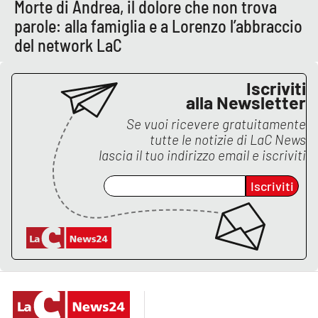
Morte di Andrea, il dolore che non trova
parole: alla famiglia e a Lorenzo l’abbraccio
del network LaC
EDIZIONI
LOCALI
Iscriviti
Catanzaro
alla Newsletter
Crotone
Se vuoi ricevere gratuitamente
tutte le notizie di
LaC News
lascia il tuo indirizzo email e iscriviti
Vibo Valentia
Iscriviti
Reggio Calabria
Cosenza
Lamezia Terme