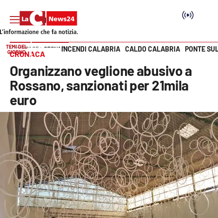
TEMI DEL
INCENDI CALABRIA
CALDO CALABRIA
PONTE SU
HOME PAGE
CRONACA
GIORNO
CRONACA
Vai
Organizzano veglione abusivo a
SEZIONI
Rossano, sanzionati per 21mila
euro
Cronaca
Politica
Attualità
Economia e lavoro
Italia Mondo