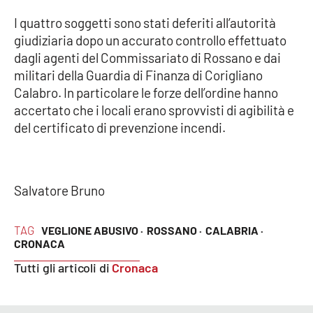
I quattro soggetti sono stati deferiti all’autorità
Cultura
giudiziaria dopo un accurato controllo effettuato
dagli agenti del Commissariato di Rossano e dai
Economia e Lavoro
militari della Guardia di Finanza di Corigliano
Calabro. In particolare le forze dell’ordine hanno
Politica
accertato che i locali erano sprovvisti di agibilità e
del certificato di prevenzione incendi.
Sanità
Società
Salvatore Bruno
Sport
TAG
VEGLIONE ABUSIVO ·
ROSSANO ·
CALABRIA ·
CRONACA
RUBRICHE
Tutti gli articoli di
Cronaca
Good Morning Vietnam