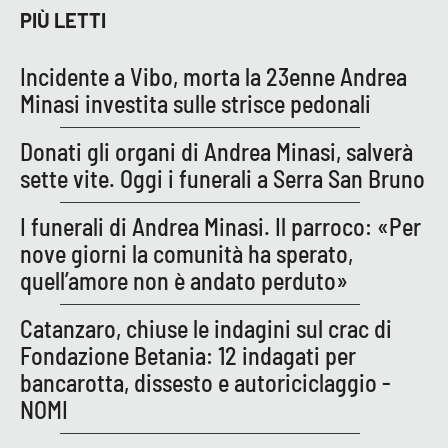
PIÙ LETTI
Parchi Marini Calabria
Leggendo Alvaro insieme
Incidente a Vibo, morta la 23enne Andrea
Minasi investita sulle strisce pedonali
Imprese Di Calabria
Donati gli organi di Andrea Minasi, salverà
Le perfidie di Antonella Grippo
sette vite. Oggi i funerali a Serra San Bruno
I funerali di Andrea Minasi. Il parroco: «Per
Venti di comunicazione
nove giorni la comunità ha sperato,
quell’amore non è andato perduto»
STREAMING
Catanzaro, chiuse le indagini sul crac di
LaC TV
Fondazione Betania: 12 indagati per
bancarotta, dissesto e autoriciclaggio -
LaC Network
NOMI
LaC OnAir