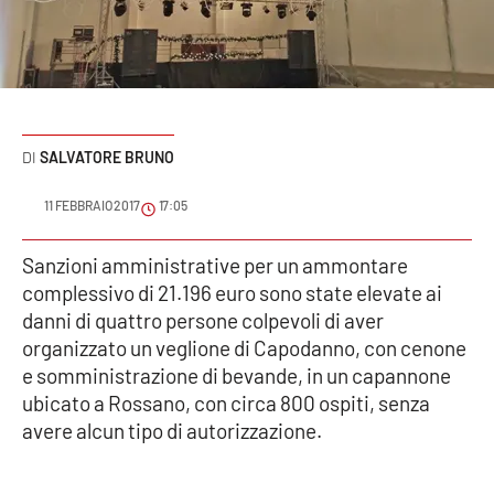
Sanità
Sport
Cultura
SALVATORE BRUNO
Podcast
11 FEBBRAIO 2017
17:05
Meteo
Sanzioni amministrative per un ammontare
complessivo di 21.196 euro sono state elevate ai
Editoriali
danni di quattro persone colpevoli di aver
organizzato un veglione di Capodanno, con cenone
e somministrazione di bevande, in un capannone
VIDEO
ubicato a Rossano, con circa 800 ospiti, senza
Ambiente
avere alcun tipo di autorizzazione.
Cronaca