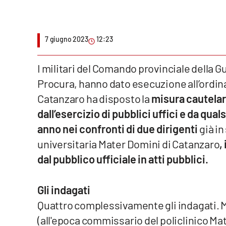
Venti di comunicazione
7 giugno 2023
12:23
Streaming
I militari del Comando provinciale della G
LaC TV
Procura, hanno dato esecuzione all’ordinan
LaC Network
Catanzaro ha disposto la
misura cautelar
dall’esercizio di pubblici uffici e da qual
LaC OnAir
anno nei confronti di due dirigenti
già i
universitaria Mater Domini di Catanzaro
,
Edizioni
locali
dal pubblico ufficiale in atti pubblici.
Catanzaro
Gli indagati
Crotone
Quattro complessivamente gli indagati. M
(all'epoca commissario del policlinico Ma
Vibo Valentia