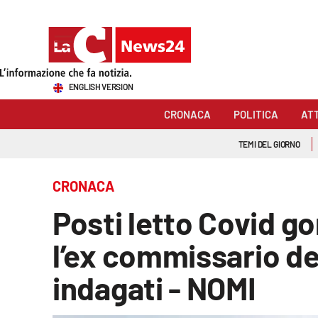
Sezioni
ENGLISH VERSION
Cronaca
CRONACA
POLITICA
AT
Politica
TEMI DEL GIORNO
Attualità
CRONACA
Economia e lavoro
Posti letto Covid go
Italia Mondo
l’ex commissario del
Sanità
indagati - NOMI
Sport