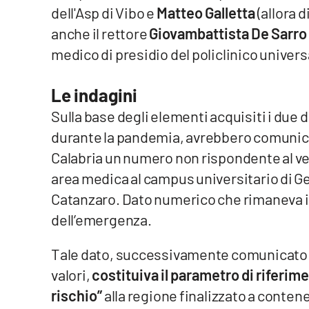
dell'Asp di Vibo e
Matteo Galletta
(allora d
Reggio Calabria
anche il rettore
Giovambattista De Sarro
medico di presidio del policlinico univers
Cosenza
Le indagini
Lamezia Terme
Sulla base degli elementi acquisiti i due 
durante la pandemia, avrebbero comunica
Progetti
speciali
Calabria un numero non rispondente al vero 
Buona Sanità Calabria
area medica al campus universitario di Ger
Catanzaro. Dato numerico che rimaneva in
dell’emergenza.
La
Calabriavisione
Tale dato, successivamente comunicato al 
Destinazioni
valori,
costituiva il parametro di riferime
Eventi
rischio”
alla regione finalizzato a contener