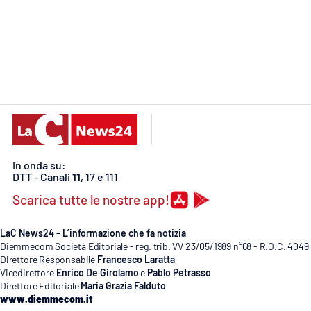
Cosenzachannel.it
Ilvibonese.it
Catanzarochannel.it
App
Android
In onda su:
DTT - Canali
11
, 17 e 111
Apple
Scarica tutte le nostre app!
LaC News24 - L’informazione che fa notizia
Diemmecom Società Editoriale - reg. trib. VV 23/05/1989 n°68 - R.O.C. 4049
Vai
Direttore Responsabile
Francesco Laratta
Vicedirettore
Enrico De Girolamo
e
Pablo Petrasso
Direttore Editoriale
Maria Grazia Falduto
www.diemmecom.it