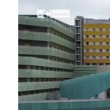
Cultura
Podcast
Meteo
Editoriali
Video
Ambiente
Cronaca
Cultura
Economia e Lavoro