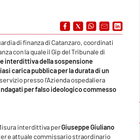
uardia di finanza di Catanzaro, coordinati
za con la quale il Gip del Tribunale di
e interdittiva della sospensione
siasi carica pubblica per la durata di un
n servizio presso l’Azienda ospedaliera
 indagati per falso ideologico commesso
isura interdittiva per
Giuseppe Giuliano
ter e attuale commissario straordinario