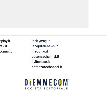
cplay.it
lacitymag.it
ctv.it
lacapitalenews.it
conair.it
ilreggino.it
cosenzachannel.it
ilvibonese.it
catanzarochannel.it