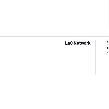
la
LaC Network
la
la