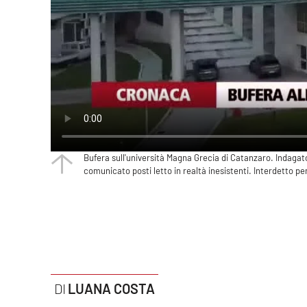
Politica
Sanità
Società
Sport
Rubriche
Bufera sull'università Magna Grecia di Catanzaro. Indagat
Good Morning Vietnam
comunicato posti letto in realtà inesistenti. Interdetto pe
Parchi Marini Calabria
Leggendo Alvaro insieme
Imprese Di Calabria
LUANA COSTA
Le perfidie di Antonella Grippo