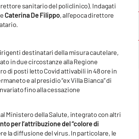
irettore sanitario del policlinico). Indagati
e
Caterina De Filippo
, all'epoca direttore
atario.
dirigenti destinatari della misura cautelare,
to in due circostanze alla Regione
di posti letto Covid attivabili in 48 ore in
maneto e al presidio “ex Villa Bianca” di
variato fino alla cessazione
Ministero della Salute, integrato con altri
nto per l’attribuzione del “colore di
e la diffusione del virus. In particolare, le