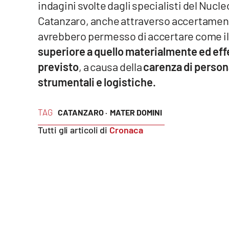
indagini svolte dagli specialisti del Nucl
Food
Catanzaro, anche attraverso accertamenti
Storie
avrebbero permesso di accertare come il 
superiore a quello materialmente ed eff
previsto
, a causa della
carenza di persona
LaC
Network
strumentali e logistiche.
Lacplay.it
TAG
CATANZARO ·
MATER DOMINI
Lactv.it
Tutti gli articoli di
Cronaca
Laconair.it
Lacitymag.it
Lacapitalenews.it
Ilreggino.it