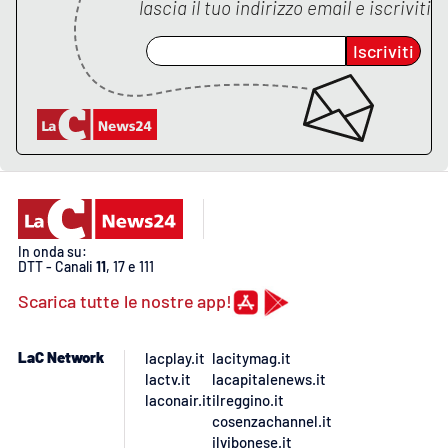
Lacplay.it
lascia il tuo indirizzo email e iscriviti
Iscriviti
Lactv.it
Laconair.it
Lacitymag.it
Lacapitalenews.it
In onda su:
Ilreggino.it
DTT - Canali
11
, 17 e 111
Scarica tutte le nostre app!
Cosenzachannel.it
LaC Network
lacplay.it
lacitymag.it
Ilvibonese.it
lactv.it
lacapitalenews.it
laconair.it
ilreggino.it
Catanzarochannel.it
cosenzachannel.it
ilvibonese.it