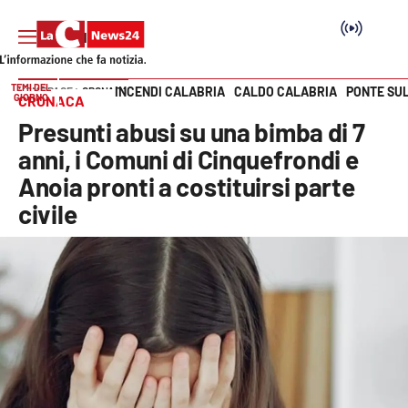
TEMI DEL
INCENDI CALABRIA
CALDO CALABRIA
PONTE SU
HOME PAGE
CRONACA
GIORNO
CRONACA
Vai
Presunti abusi su una bimba di 7
SEZIONI
anni, i Comuni di Cinquefrondi e
Anoia pronti a costituirsi parte
Cronaca
civile
Politica
Attualità
Economia e lavoro
Italia Mondo