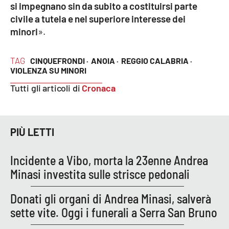
si impegnano sin da subito a costituirsi parte
civile a tutela e nel superiore interesse dei
minori
».
EDIZIONI
LOCALI
TAG
CINQUEFRONDI ·
ANOIA ·
REGGIO CALABRIA ·
Catanzaro
VIOLENZA SU MINORI
Crotone
Tutti gli articoli di
Cronaca
Vibo Valentia
PIÙ LETTI
Reggio Calabria
Incidente a Vibo, morta la 23enne Andrea
Cosenza
Minasi investita sulle strisce pedonali
Lamezia Terme
Donati gli organi di Andrea Minasi, salverà
sette vite. Oggi i funerali a Serra San Bruno