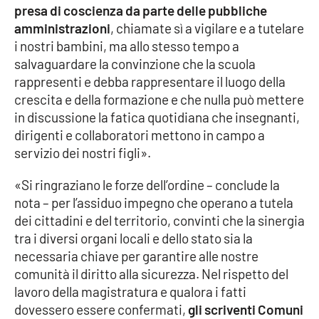
presa di coscienza da parte delle pubbliche
Parchi Marini Calabria
amministrazioni
, chiamate sì a vigilare e a tutelare
i nostri bambini, ma allo stesso tempo a
Leggendo Alvaro insieme
salvaguardare la convinzione che la scuola
rappresenti e debba rappresentare il luogo della
Imprese Di Calabria
crescita e della formazione e che nulla può mettere
in discussione la fatica quotidiana che insegnanti,
Le perfidie di Antonella Grippo
dirigenti e collaboratori mettono in campo a
servizio dei nostri figli».
Venti di comunicazione
«Si ringraziano le forze dell’ordine – conclude la
nota – per l’assiduo impegno che operano a tutela
STREAMING
dei cittadini e del territorio, convinti che la sinergia
tra i diversi organi locali e dello stato sia la
LaC TV
necessaria chiave per garantire alle nostre
comunità il diritto alla sicurezza. Nel rispetto del
LaC Network
lavoro della magistratura e qualora i fatti
dovessero essere confermati,
gli scriventi Comuni
LaC OnAir