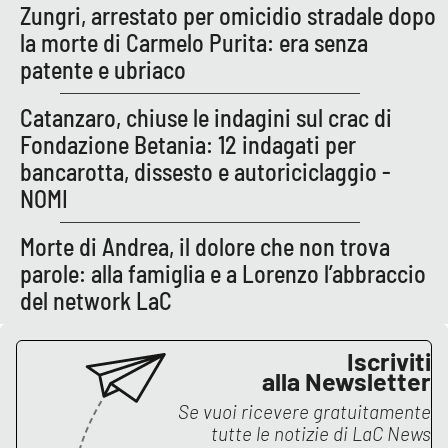
PROGETTI
SPECIALI
Zungri, arrestato per omicidio stradale dopo
la morte di Carmelo Purita: era senza
Buona Sanità Calabria
patente e ubriaco
Catanzaro, chiuse le indagini sul crac di
LA
CALABRIAVISIONE
Fondazione Betania: 12 indagati per
bancarotta, dissesto e autoriciclaggio -
Destinazioni
NOMI
Eventi
Morte di Andrea, il dolore che non trova
parole: alla famiglia e a Lorenzo l’abbraccio
Food
del network LaC
Storie
Iscriviti
alla Newsletter
LAC
NETWORK
Se vuoi ricevere gratuitamente
tutte le notizie di
LaC News