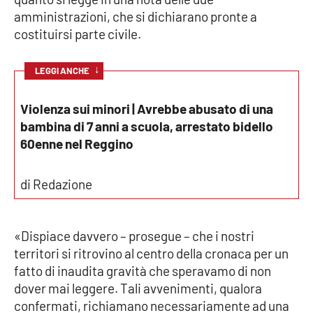
amministrazioni, che si dichiarano pronte a
Cultura
costituirsi parte civile.
Economia e Lavoro
↓
LEGGI ANCHE
Politica
Violenza sui minori | Avrebbe abusato di una
bambina di 7 anni a scuola, arrestato bidello
Sanità
60enne nel Reggino
Società
di Redazione
Sport
«Dispiace davvero – prosegue – che i nostri
territori si ritrovino al centro della cronaca per un
RUBRICHE
fatto di inaudita gravità che speravamo di non
dover mai leggere. Tali avvenimenti, qualora
Good Morning Vietnam
confermati, richiamano necessariamente ad una