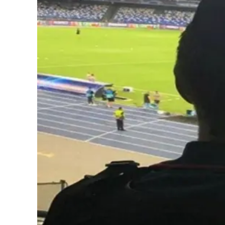
Cultura
Podcast
Meteo
Editoriali
Video
Ambiente
Cronaca
Cultura
Economia e Lavoro