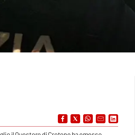
taglio il Questore di Crotone ha emesso