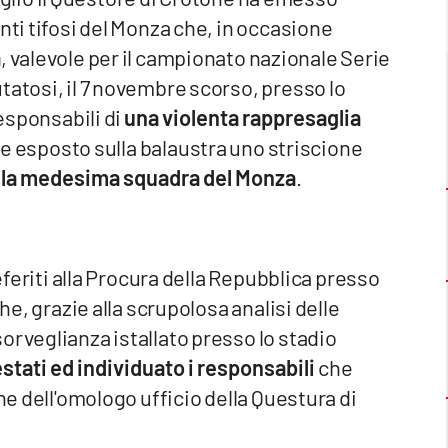
nti tifosi del Monza che, in occasione
a
, valevole per il campionato nazionale Serie
tatosi, il 7 novembre scorso, presso lo
responsabili di
una violenta rappresaglia
ere esposto sulla balaustra uno striscione
 della medesima squadra del Monza
.
deferiti alla Procura della Repubblica presso
he, grazie alla scrupolosa analisi delle
orveglianza istallato presso lo stadio
estati ed individuato i responsabili
che
ne dell'omologo ufficio della Questura di