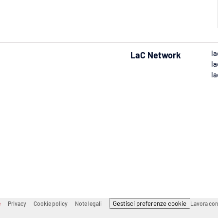
la
LaC Network
la
la
Gestisci preferenze cookie
e
Privacy
Cookie policy
Note legali
Lavora con