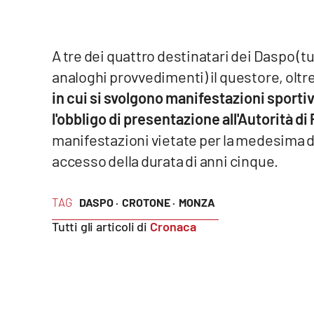
Reggio Calabria
A tre dei quattro destinatari dei Daspo (tut
Cosenza
analoghi provvedimenti) il questore, oltr
in cui si svolgono manifestazioni sportiv
Lamezia Terme
l'obbligo di presentazione all'Autorità di
manifestazioni vietate per la medesima du
Progetti
speciali
accesso della durata di anni cinque.
Buona Sanità Calabria
TAG
DASPO ·
CROTONE ·
MONZA
La
Tutti gli articoli di
Cronaca
Calabriavisione
Destinazioni
Eventi