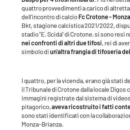
quattro provvedimenti a carico di altretta
Venti di comunicazione
dell'incontro di calcio
Fc Crotone - Monz
Bkt, stagione calcistica 2021/2022, dispu
Streaming
stadio "E. Scida" di Crotone, si sono resi 
LaC TV
nei confronti di altri due tifosi
, rei di av
simbolo di
un'altra frangia di tifoseria
LaC Network
LaC OnAir
I quattro, per la vicenda, erano già stati 
Edizioni
il Tribunale di Crotone dalla locale Digos c
locali
immagini registrate dal sistema di videos
Catanzaro
pitagorico,
aveva ricostruito i fatti cont
sono stati identificati con la collaborazio
Crotone
Monza-Brianza.
Vibo Valentia