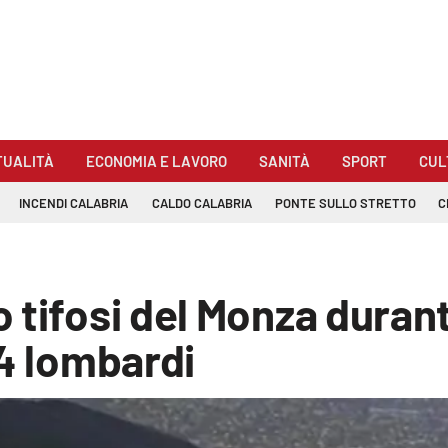
TUALITÀ
ECONOMIA E LAVORO
SANITÀ
SPORT
CUL
INCENDI CALABRIA
CALDO CALABRIA
PONTE SULLO STRETTO
C
 tifosi del Monza durant
 4 lombardi