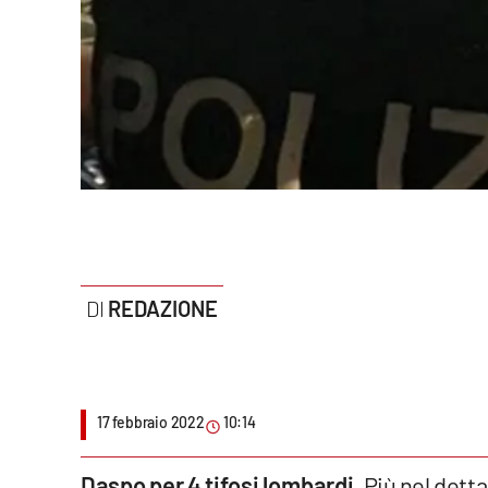
Politica
Sanità
Società
Sport
Rubriche
Good Morning Vietnam
REDAZIONE
Parchi Marini Calabria
Leggendo Alvaro insieme
17 febbraio 2022
10:14
Imprese Di Calabria
Le perfidie di Antonella Grippo
Daspo per 4 tifosi lombardi
. Più nel det