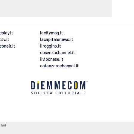
cplay.it
lacitymag.it
ctv.it
lacapitalenews.it
conair.it
ilreggino.it
cosenzachannel.it
ilvibonese.it
catanzarochannel.it
 noi