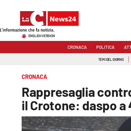
Sezioni
ENGLISH VERSION
Cronaca
CRONACA
POLITICA
AT
Politica
TEMI DEL GIORNO
Attualità
CRONACA
Economia e lavoro
Rappresaglia contro
Italia Mondo
il Crotone: daspo a
Sanità
Sport