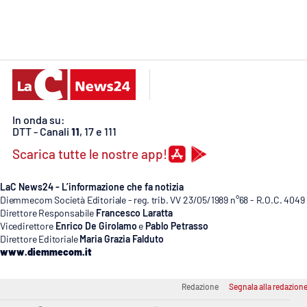
Cosenzachannel.it
Ilvibonese.it
Catanzarochannel.it
In onda su:
App
DTT - Canali
11
, 17 e 111
Android
Scarica tutte le nostre app!
Apple
LaC News24 - L’informazione che fa notizia
Diemmecom Società Editoriale - reg. trib. VV 23/05/1989 n°68 - R.O.C. 4049
Direttore Responsabile
Francesco Laratta
Vicedirettore
Enrico De Girolamo
e
Pablo Petrasso
Direttore Editoriale
Maria Grazia Falduto
Vai
www.diemmecom.it
Redazione
Segnala alla redazion