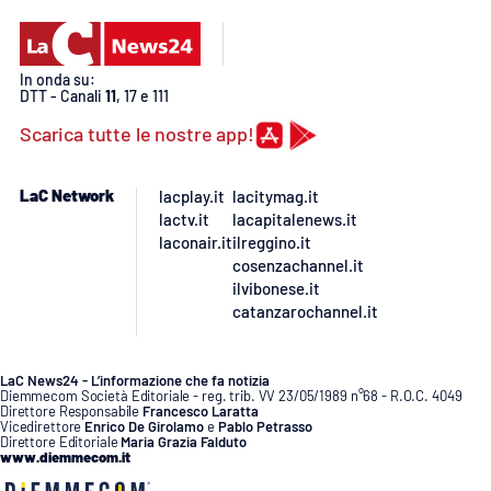
PROGETTI
SPECIALI
Buona Sanità Calabria
In onda su:
DTT - Canali
11
, 17 e 111
Scarica tutte le nostre app!
LA
CALABRIAVISIONE
Destinazioni
LaC Network
lacplay.it
lacitymag.it
lactv.it
lacapitalenews.it
laconair.it
ilreggino.it
Eventi
cosenzachannel.it
ilvibonese.it
Food
catanzarochannel.it
Storie
LaC News24 - L’informazione che fa notizia
Diemmecom Società Editoriale - reg. trib. VV 23/05/1989 n°68 - R.O.C. 4049
Direttore Responsabile
Francesco Laratta
Vicedirettore
Enrico De Girolamo
e
Pablo Petrasso
LAC
Direttore Editoriale
Maria Grazia Falduto
NETWORK
www.diemmecom.it