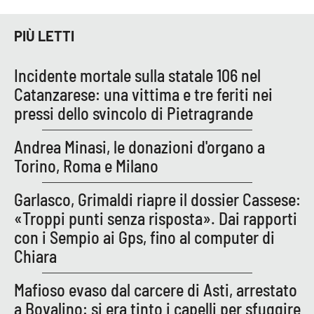
Parchi Marini Calabria
PIÙ LETTI
Leggendo Alvaro insieme
Incidente mortale sulla statale 106 nel
Imprese Di Calabria
Catanzarese: una vittima e tre feriti nei
pressi dello svincolo di Pietragrande
Le perfidie di Antonella Grippo
Andrea Minasi, le donazioni d'organo a
Venti di comunicazione
Torino, Roma e Milano
Garlasco, Grimaldi riapre il dossier Cassese:
STREAMING
«Troppi punti senza risposta». Dai rapporti
con i Sempio ai Gps, fino al computer di
LaC TV
Chiara
LaC Network
Mafioso evaso dal carcere di Asti, arrestato
a Bovalino: si era tinto i capelli per sfuggire
LaC OnAir