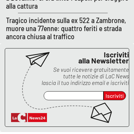
alla cattura
Tragico incidente sulla ex 522 a Zambrone,
EDIZIONI
LOCALI
muore una 77enne: quattro feriti e strada
ancora chiusa al traffico
Catanzaro
Crotone
Iscriviti
alla Newsletter
Vibo Valentia
Se vuoi ricevere gratuitamente
tutte le notizie di
LaC News
Reggio Calabria
lascia il tuo indirizzo email e iscriviti
Iscriviti
Cosenza
Lamezia Terme