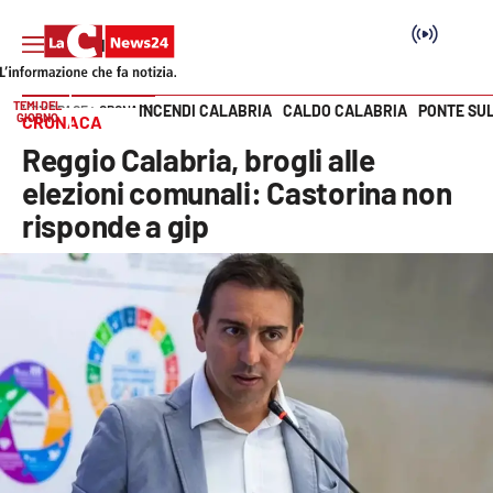
TEMI DEL
INCENDI CALABRIA
CALDO CALABRIA
PONTE SU
HOME PAGE
CRONACA
GIORNO
CRONACA
Vai
Reggio Calabria, brogli alle
SEZIONI
elezioni comunali: Castorina non
risponde a gip
Cronaca
Politica
Attualità
Economia e lavoro
Italia Mondo