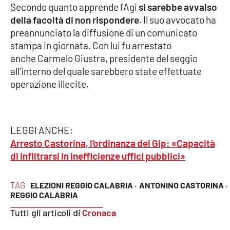
Secondo quanto apprende l'Agi
si sarebbe avvalso
della facoltà di non rispondere
. Il suo avvocato ha
Cultura
preannunciato la diffusione di un comunicato
stampa in giornata. Con lui fu arrestato
Economia e Lavoro
anche Carmelo Giustra, presidente del seggio
all'interno del quale sarebbero state effettuate
Politica
operazione illecite.
Sanità
Società
LEGGI ANCHE:
Arresto Castorina, l’ordinanza del Gip: «Capacità
Sport
di infiltrarsi in inefficienze uffici pubblici»
TAG
ELEZIONI REGGIO CALABRIA ·
ANTONINO CASTORINA ·
RUBRICHE
REGGIO CALABRIA
Tutti gli articoli di
Cronaca
Good Morning Vietnam