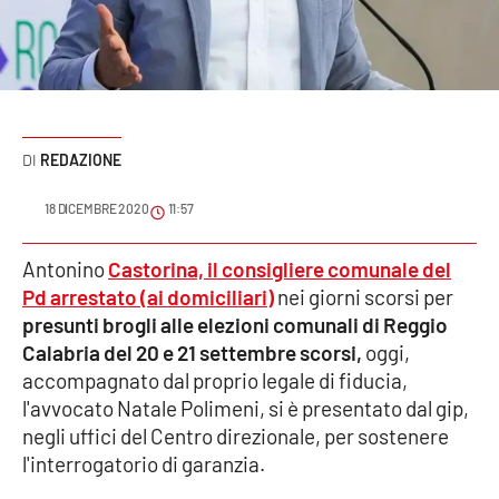
Sanità
Sport
Cultura
REDAZIONE
Podcast
18 DICEMBRE 2020
11:57
Meteo
Antonino
Castorina, il consigliere comunale del
Pd arrestato (ai domiciliari)
nei giorni scorsi per
Editoriali
presunti brogli alle elezioni comunali di Reggio
Calabria del 20 e 21 settembre scorsi,
oggi,
accompagnato dal proprio legale di fiducia,
VIDEO
l'avvocato Natale Polimeni, si è presentato dal gip,
Ambiente
negli uffici del Centro direzionale, per sostenere
l'interrogatorio di garanzia.
Cronaca