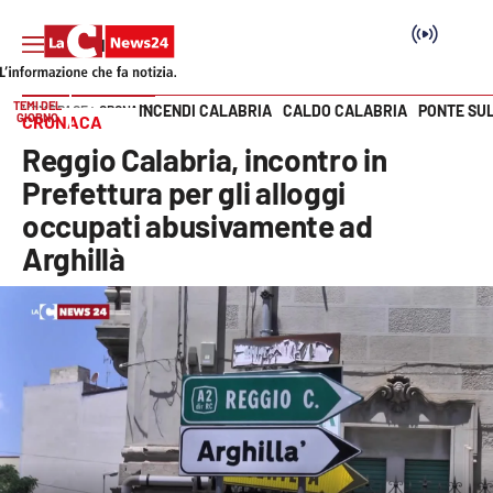
TEMI DEL
INCENDI CALABRIA
CALDO CALABRIA
PONTE SU
HOME PAGE
CRONACA
GIORNO
CRONACA
Vai
Reggio Calabria, incontro in
SEZIONI
Prefettura per gli alloggi
occupati abusivamente ad
Cronaca
Arghillà
Politica
Attualità
Economia e lavoro
Italia Mondo