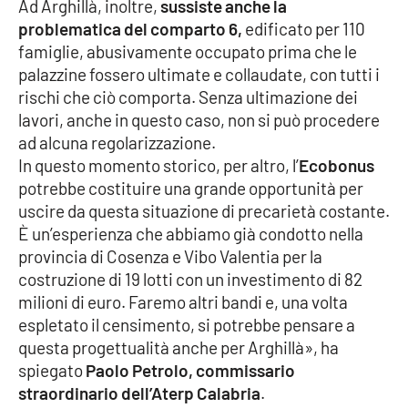
Lacplay.it
Ad Arghillà, inoltre,
sussiste anche la
problematica del comparto 6,
edificato per 110
famiglie, abusivamente occupato prima che le
Lactv.it
palazzine fossero ultimate e collaudate, con tutti i
rischi che ciò comporta. Senza ultimazione dei
Laconair.it
lavori, anche in questo caso, non si può procedere
ad alcuna regolarizzazione.
Lacitymag.it
In questo momento storico, per altro, l’
Ecobonus
potrebbe costituire una grande opportunità per
Lacapitalenews.it
uscire da questa situazione di precarietà costante.
È un’esperienza che abbiamo già condotto nella
Ilreggino.it
provincia di Cosenza e Vibo Valentia per la
costruzione di 19 lotti con un investimento di 82
Cosenzachannel.it
milioni di euro. Faremo altri bandi e, una volta
espletato il censimento, si potrebbe pensare a
Ilvibonese.it
questa progettualità anche per Arghillà», ha
spiegato
Paolo Petrolo, commissario
Catanzarochannel.it
straordinario dell’Aterp Calabria
.