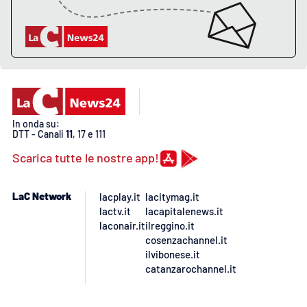
In onda su:
DTT - Canali
11
, 17 e 111
Scarica tutte le nostre app!
LaC Network
lacplay.it
lacitymag.it
lactv.it
lacapitalenews.it
laconair.it
ilreggino.it
cosenzachannel.it
ilvibonese.it
catanzarochannel.it