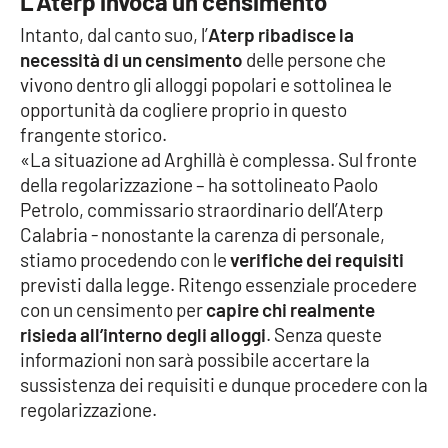
L’Aterp invoca un censimento
PROGETTI
SPECIALI
Intanto, dal canto suo, l’
Aterp ribadisce la
Buona Sanità Calabria
necessità di un censimento
delle persone che
vivono dentro gli alloggi popolari e sottolinea le
opportunità da cogliere proprio in questo
LA
CALABRIAVISIONE
frangente storico.
«La situazione ad Arghillà è complessa. Sul fronte
Destinazioni
della regolarizzazione – ha sottolineato Paolo
Petrolo, commissario straordinario dell’Aterp
Eventi
Calabria - nonostante la carenza di personale,
stiamo procedendo con le
verifiche dei requisiti
Food
previsti dalla legge. Ritengo essenziale procedere
con un censimento per
capire chi realmente
Storie
risieda all’interno degli alloggi
. Senza queste
informazioni non sarà possibile accertare la
sussistenza dei requisiti e dunque procedere con la
LAC
regolarizzazione.
NETWORK