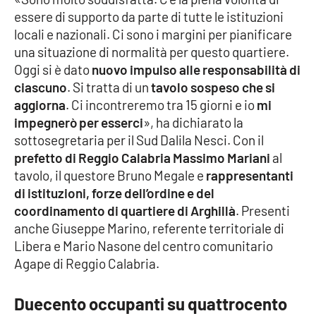
essere di supporto da parte di tutte le istituzioni
Cultura
locali e nazionali. Ci sono i margini per pianificare
una situazione di normalità per questo quartiere.
Economia e Lavoro
Oggi si è dato
nuovo impulso alle responsabilità di
ciascuno
. Si tratta di un
tavolo sospeso che si
Politica
aggiorna
. Ci incontreremo tra 15 giorni e io
mi
impegnerò per esserci
», ha dichiarato la
Sanità
sottosegretaria per il Sud Dalila Nesci. Con il
prefetto di Reggio Calabria Massimo Mariani
al
Società
tavolo, il questore Bruno Megale e
rappresentanti
di istituzioni, forze dell’ordine e del
coordinamento di quartiere di Arghillà
Sport
. Presenti
anche Giuseppe Marino, referente territoriale di
Libera e Mario Nasone del centro comunitario
Agape di Reggio Calabria.
RUBRICHE
Good Morning Vietnam
Duecento occupanti su quattrocento