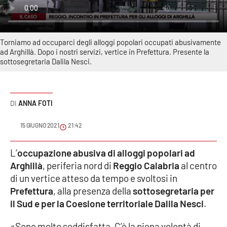
Sanità
Sport
Torniamo ad occuparci degli alloggi popolari occupati abusivamente
ad Arghillà. Dopo i nostri servizi, vertice in Prefettura. Presente la
Cultura
sottosegretaria Dalila Nesci.
Podcast
ANNA FOTI
Meteo
15 GIUGNO 2021
21:42
Editoriali
L’
occupazione abusiva di alloggi popolari ad
Arghillà
, periferia nord di
Reggio Calabria
al centro
VIDEO
di un vertice atteso da tempo e svoltosi in
Prefettura
, alla presenza della
sottosegretaria per
Ambiente
il Sud e per la Coesione territoriale Dalila Nesci
.
Cronaca
«Sono molto soddisfatta. C’è la piena volontà di