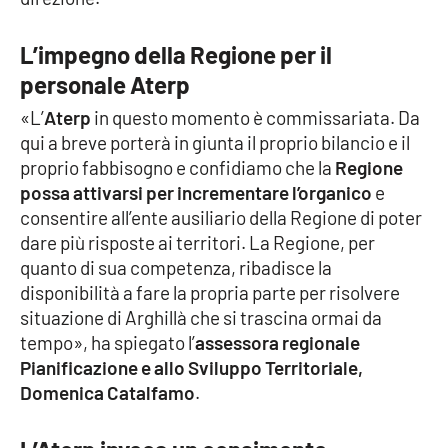
L’impegno della Regione per il
EDIZIONI
LOCALI
personale Aterp
«L’
Aterp
in questo momento è commissariata. Da
Catanzaro
qui a breve porterà in giunta il proprio bilancio e il
proprio fabbisogno e confidiamo che la
Regione
Crotone
possa attivarsi per incrementare l’organico
e
consentire all’ente ausiliario della Regione di poter
Vibo Valentia
dare più risposte ai territori. La Regione, per
quanto di sua competenza, ribadisce la
Reggio Calabria
disponibilità a fare la propria parte per risolvere
situazione di Arghillà che si trascina ormai da
Cosenza
tempo», ha spiegato l’
assessora regionale
Pianificazione e allo Sviluppo Territoriale,
Lamezia Terme
Domenica Catalfamo
.