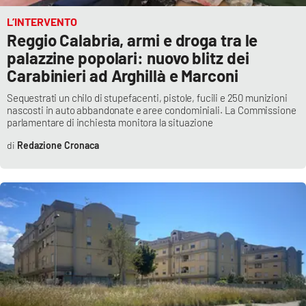
PROGETTI
SPECIALI
L’INTERVENTO
Buona Sanità Calabria
Reggio Calabria, armi e droga tra le
palazzine popolari: nuovo blitz dei
Carabinieri ad Arghillà e Marconi
LA
CALABRIAVISIONE
Sequestrati un chilo di stupefacenti, pistole, fucili e 250 munizioni
nascosti in auto abbandonate e aree condominiali. La Commissione
Destinazioni
parlamentare di inchiesta monitora la situazione
Redazione Cronaca
Eventi
Food
Storie
LAC
NETWORK