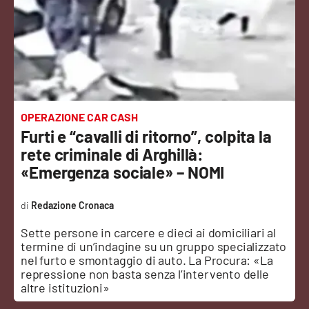
Sanità
Sport
Cultura
Podcast
OPERAZIONE CAR CASH
Furti e “cavalli di ritorno”, colpita la
Meteo
rete criminale di Arghillà:
«Emergenza sociale» – NOMI
Editoriali
Redazione Cronaca
Sette persone in carcere e dieci ai domiciliari al
VIDEO
termine di un’indagine su un gruppo specializzato
nel furto e smontaggio di auto. La Procura: «La
Ambiente
repressione non basta senza l’intervento delle
altre istituzioni»
Cronaca