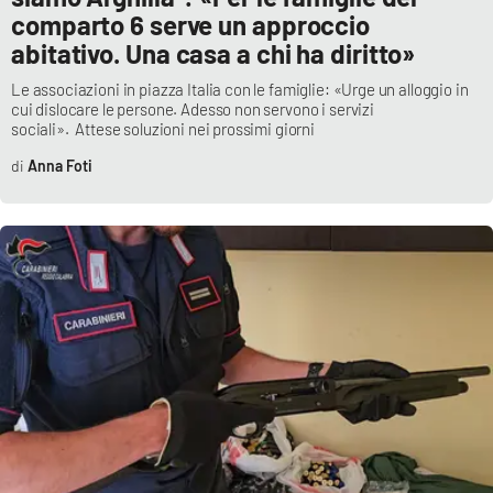
comparto 6 serve un approccio
abitativo. Una casa a chi ha diritto»
EDIZIONI
LOCALI
Le associazioni in piazza Italia con le famiglie: «Urge un alloggio in
cui dislocare le persone. Adesso non servono i servizi
sociali». Attese soluzioni nei prossimi giorni
Catanzaro
Anna Foti
Crotone
Vibo Valentia
Reggio Calabria
Cosenza
Lamezia Terme