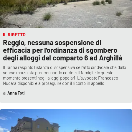
Lacplay.it
Lactv.it
Laconair.it
IL RIGETTO
Reggio, nessuna sospensione di
Lacitymag.it
efficacia per l’ordinanza di sgombero
degli alloggi del comparto 6 ad Arghillà
Lacapitalenews.it
Il Tar ha respinto l’istanza di sospensiva dell’atto sindacale che dallo
scorso marzo sta preoccupando decine di famiglie in questo
Ilreggino.it
momento presenti negli alloggi popolari. L’avvocato Francesco
Nucara disponibile a proseguire con il ricorso in appello
Cosenzachannel.it
Anna Foti
Ilvibonese.it
Catanzarochannel.it