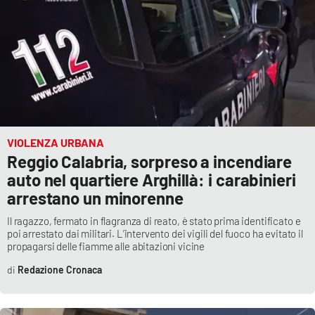
VIOLENZA URBANA
Reggio Calabria, sorpreso a incendiare
auto nel quartiere Arghillà: i carabinieri
arrestano un minorenne
Il ragazzo, fermato in flagranza di reato, è stato prima identificato e
poi arrestato dai militari. L’intervento dei vigili del fuoco ha evitato il
propagarsi delle fiamme alle abitazioni vicine
Redazione Cronaca