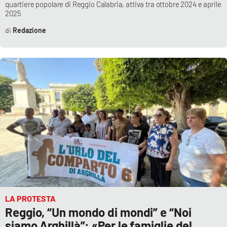
quartiere popolare di Reggio Calabria, attiva tra ottobre 2024 e aprile
Parchi Marini Calabria
2025
Redazione
Leggendo Alvaro insieme
Imprese Di Calabria
Le perfidie di Antonella Grippo
Venti di comunicazione
STREAMING
LaC TV
LA PROTESTA
LaC Network
Reggio, “Un mondo di mondi” e “Noi
siamo Arghillà”: «Per le famiglie del
LaC OnAir