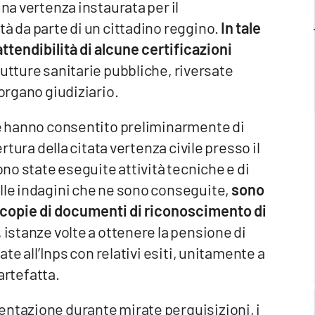
una vertenza instaurata per il
tà da parte di un cittadino reggino.
In tale
attendibilità di alcune certificazioni
rutture sanitarie pubbliche, riversate
 organo giudiziario.
che hanno consentito preliminarmente di
ertura della citata vertenza civile presso il
ono state eseguite attività tecniche e di
lle indagini che ne sono conseguite,
sono
 copie di documenti di riconoscimento di
, istanze volte a ottenere la pensione di
ate all’Inps con relativi esiti, unitamente a
rtefatta.
entazione durante mirate perquisizioni, i