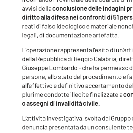
avvisi della
conclusione delle indagini pre
Venti di comunicazione
diritto alla difesa nei confronti di 51 pe
reati di falso ideologico e materiale nonch
Streaming
legali, di documentazione artefatta.
LaC TV
L’operazione rappresenta l’esito di un’art
LaC Network
della Repubblica di Reggio Calabria, diret
Giuseppe Lombardo - che ha permesso di
LaC OnAir
persone, allo stato del procedimento e fa
all’effettivo e definitivo accertamento del
Edizioni
locali
plurime condotte illecite finalizzate a
con
o assegni di invalidità civile.
Catanzaro
L’attività investigativa, svolta dal Gruppo
Crotone
denuncia presentata da un consulente tec
Vibo Valentia