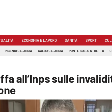
TUALITÀ
ECONOMIA E LAVORO
SANITÀ
SPORT
CUL
INCENDI CALABRIA
CALDO CALABRIA
PONTE SULLO STRETTO
C
fa all’Inps sulle invalidi
sone