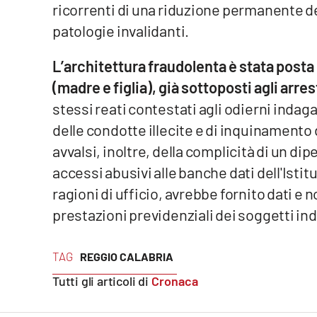
ricorrenti di una riduzione permanente del
Cosenzachannel.it
patologie invalidanti.
Ilvibonese.it
L’architettura fraudolenta è stata posta 
Catanzarochannel.it
(madre e figlia), già sottoposti agli arre
stessi reati contestati agli odierni indaga
App
delle condotte illecite e di inquinamento 
avvalsi, inoltre, della complicità di un di
Android
accessi abusivi alle banche dati dell'Istit
Apple
ragioni di ufficio, avrebbe fornito dati e n
prestazioni previdenziali dei soggetti in
TAG
REGGIO CALABRIA
Vai
Tutti gli articoli di
Cronaca