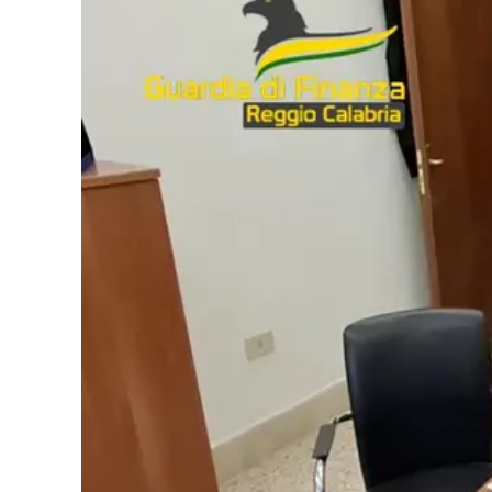
Cultura
Podcast
Meteo
Editoriali
Video
Ambiente
Cronaca
Cultura
Economia e Lavoro