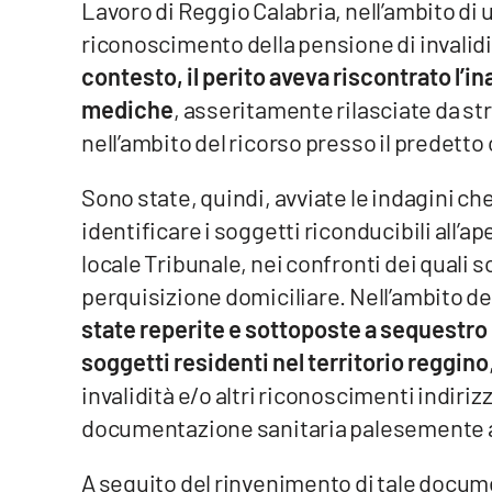
Lavoro di Reggio Calabria, nell’ambito di 
riconoscimento della pensione di invalidi
Reggio Calabria
contesto, il perito aveva riscontrato l’in
Cosenza
mediche
, asseritamente rilasciate da st
nell’ambito del ricorso presso il predetto
Lamezia Terme
Sono state, quindi, avviate le indagini 
Progetti
identificare i soggetti riconducibili all’ap
speciali
locale Tribunale, nei confronti dei quali s
Buona Sanità Calabria
perquisizione domiciliare. Nell’ambito de
state reperite e sottoposte a sequestro
La
soggetti residenti nel territorio reggino
Calabriavisione
invalidità e/o altri riconoscimenti indirizz
Destinazioni
documentazione sanitaria palesemente a
Eventi
A seguito del rinvenimento di tale docum