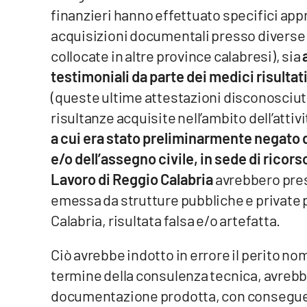
Food
finanzieri hanno effettuato specifici app
acquisizioni documentali presso diverse s
Storie
collocate in altre province calabresi), sia
testimoniali da parte dei medici risultati
LaC
(queste ultime attestazioni disconosciute
Network
risultanze acquisite nell’ambito dell’attiv
Lacplay.it
a cui era stato preliminarmente negato d
Lactv.it
e/o dell’assegno civile, in sede di ricor
Lavoro di Reggio Calabria
avrebbero pre
Laconair.it
emessa da strutture pubbliche e private
Calabria, risultata falsa e/o artefatta.
Lacitymag.it
Ciò avrebbe indotto in errore il perito nom
Lacapitalenews.it
termine della consulenza tecnica, avrebbe 
Ilreggino.it
documentazione prodotta, con conseguen