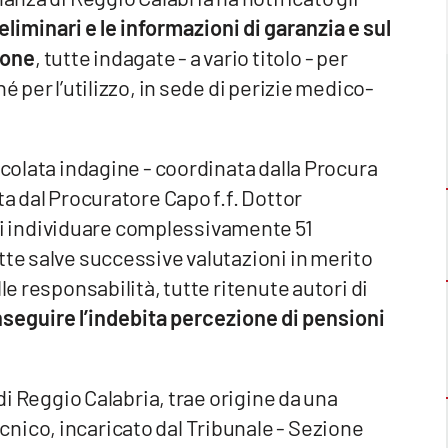
liminari e le informazioni di garanzia e sul
rsone
, tutte indagate - a vario titolo - per
é per l’utilizzo, in sede di perizie medico-
icolata indagine - coordinata dalla Procura
ta dal Procuratore Capo f.f. Dottor
 individuare complessivamente 51
tte salve successive valutazioni in merito
le responsabilità, tutte ritenute autori di
seguire l’indebita percezione di pensioni
 di Reggio Calabria, trae origine da una
nico, incaricato dal Tribunale - Sezione