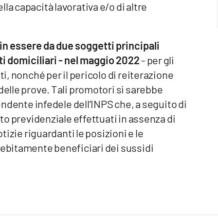
la capacità lavorativa e/o di altre
in essere da due soggetti principali
sti domiciliari - nel maggio 2022
- per gli
ti, nonché per il pericolo di reiterazione
delle prove. Tali promotori si sarebbe
pendente infedele dell’INPS che, a seguito di
uto previdenziale effettuati in assenza di
otizie riguardanti le posizioni e le
debitamente beneficiari dei sussidi