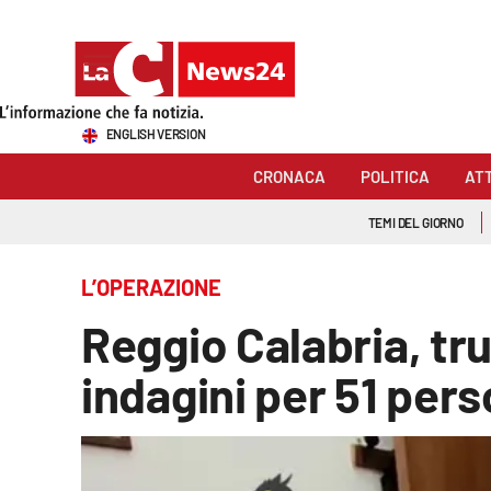
Sezioni
ENGLISH VERSION
Cronaca
CRONACA
POLITICA
AT
Politica
TEMI DEL GIORNO
Attualità
L’OPERAZIONE
Economia e lavoro
Reggio Calabria, truf
Italia Mondo
indagini per 51 per
Sanità
Sport