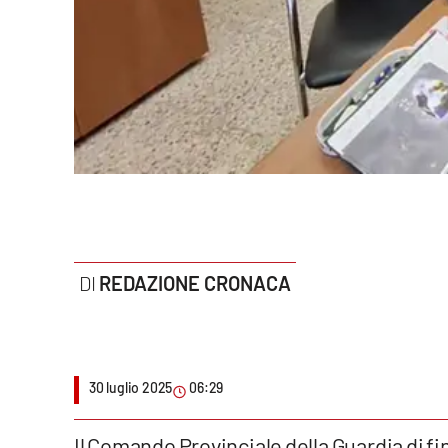
Politica
Sanità
Società
Sport
Rubriche
Good Morning Vietnam
REDAZIONE CRONACA
Parchi Marini Calabria
Leggendo Alvaro insieme
30 luglio 2025
06:29
Imprese Di Calabria
Le perfidie di Antonella Grippo
Il Comando Provinciale della Guardia di fi