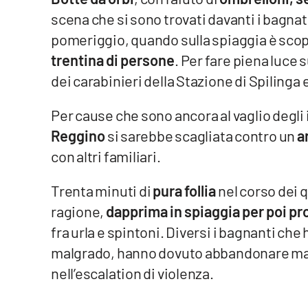
scena che si sono trovati davanti i bagnat
Venti di comunicazione
pomeriggio, quando sulla spiaggia è sco
trentina di persone
. Per fare piena luce 
Streaming
dei carabinieri della Stazione di Spilinga
LaC TV
Per cause che sono ancora al vaglio degli
LaC Network
Reggino
si sarebbe scagliata contro un
a
con altri familiari.
LaC OnAir
Trenta minuti di
pura follia
nel corso dei q
Edizioni
ragione,
dapprima in spiaggia per poi pr
locali
fra urla e spintoni. Diversi i bagnanti che
Catanzaro
malgrado, hanno dovuto abbandonare mare
nell’escalation di violenza.
Crotone
Vibo Valentia