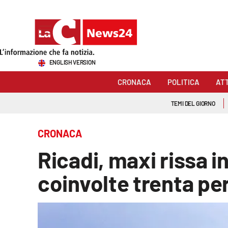
Sezioni
ENGLISH VERSION
Cronaca
CRONACA
POLITICA
AT
Politica
TEMI DEL GIORNO
Attualità
CRONACA
Economia e lavoro
Ricadi, maxi rissa i
Italia Mondo
coinvolte trenta p
Sanità
Sport