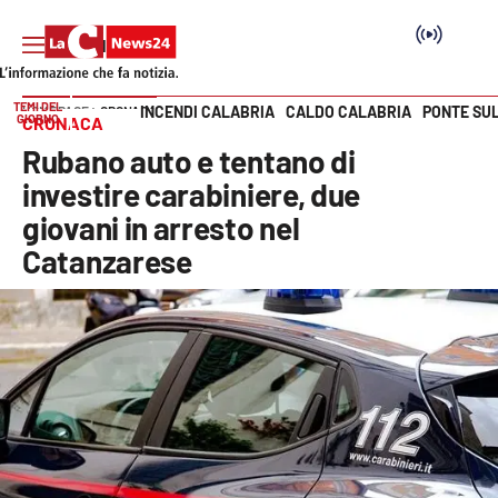
TEMI DEL
INCENDI CALABRIA
CALDO CALABRIA
PONTE SU
HOME PAGE
CRONACA
GIORNO
CRONACA
Vai
Rubano auto e tentano di
SEZIONI
investire carabiniere, due
giovani in arresto nel
Cronaca
Catanzarese
Politica
Attualità
Economia e lavoro
Italia Mondo