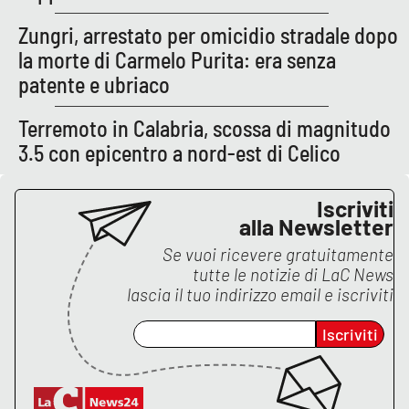
Zungri, arrestato per omicidio stradale dopo
la morte di Carmelo Purita: era senza
EDIZIONI
LOCALI
patente e ubriaco
Catanzaro
Terremoto in Calabria, scossa di magnitudo
3.5 con epicentro a nord-est di Celico
Crotone
Vibo Valentia
Iscriviti
alla Newsletter
Reggio Calabria
Se vuoi ricevere gratuitamente
tutte le notizie di
LaC News
lascia il tuo indirizzo email e iscriviti
Cosenza
Iscriviti
Lamezia Terme