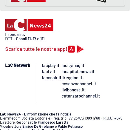
PROGETTI
SPECIALI
Buona Sanità Calabria
In onda su:
LA
CALABRIAVISIONE
DTT - Canali
11
, 17 e 111
Scarica tutte le nostre app!
Destinazioni
LaC Network
lacplay.it
lacitymag.it
Eventi
lactv.it
lacapitalenews.it
laconair.it
ilreggino.it
Food
cosenzachannel.it
ilvibonese.it
Storie
catanzarochannel.it
LaC News24 - L’informazione che fa notizia
LAC
Diemmecom Società Editoriale - reg. trib. VV 23/05/1989 n°68 - R.O.C. 4049
NETWORK
Direttore Responsabile
Francesco Laratta
Vicedirettore
Enrico De Girolamo
e
Pablo Petrasso