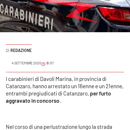
Sanità
Sport
Cultura
Podcast
REDAZIONE
Meteo
4 SETTEMBRE 2020
18:07
Editoriali
I carabinieri di Davoli Marina, in provincia di
Catanzaro, hanno arrestato un 16enne e un 21enne,
entrambi pregiudicati di Catanzaro,
per furto
aggravato in concorso
.
VIDEO
Ambiente
Nel corso di una perlustrazione lungo la strada
Cronaca