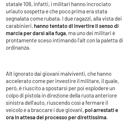
statale 106, infatti, i militari hanno incrociato
un'auto sospetta e che poco prima era stata
Cultura
segnalata come rubata. I due ragazzi, alla vista dei
carabinieri,
hanno tentato di invertire il senso di
Economia e Lavoro
marcia per darsi alla fuga
, ma uno dei militari è
prontamente sceso intimando l'alt con la paletta di
Politica
ordinanza.
Sanità
Società
Alt ignorato dai giovani malviventi, che hanno
accelerato come per investire il militare, il quale,
Sport
però, è riuscito a spostarsi per poi esplodere un
colpo di pistola in direzione della ruota anteriore
sinistra dell'auto, riuscendo così a fermare il
RUBRICHE
veicolo e a braccare i due giovani,
poi arrestati e
ora in attesa del processo per direttissima
.
Good Morning Vietnam