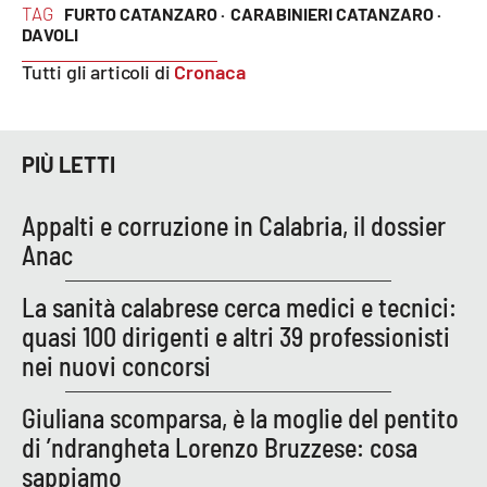
TAG
FURTO CATANZARO ·
CARABINIERI CATANZARO ·
Parchi Marini Calabria
DAVOLI
Tutti gli articoli di
Cronaca
Leggendo Alvaro insieme
Imprese Di Calabria
PIÙ LETTI
Le perfidie di Antonella Grippo
Appalti e corruzione in Calabria, il dossier
Venti di comunicazione
Anac
La sanità calabrese cerca medici e tecnici:
STREAMING
quasi 100 dirigenti e altri 39 professionisti
nei nuovi concorsi
LaC TV
Giuliana scomparsa, è la moglie del pentito
LaC Network
di ’ndrangheta Lorenzo Bruzzese: cosa
sappiamo
LaC OnAir