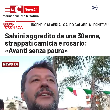
TEMI DEL
INCENDI CALABRIA
CALDO CALABRIA
PONTE SU
HOME PAGE
CRONACA
GIORNO
CRONACA
Vai
Salvini aggredito da una 30enne,
SEZIONI
strappati camicia e rosario:
«Avanti senza paura»
Cronaca
Politica
Attualità
Economia e lavoro
Italia Mondo