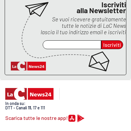
PROGETTI
SPECIALI
Iscriviti
alla Newsletter
Buona Sanità Calabria
Se vuoi ricevere gratuitamente
tutte le notizie di
LaC News
lascia il tuo indirizzo email e iscriviti
LA
CALABRIAVISIONE
Iscriviti
Destinazioni
Eventi
Food
Storie
In onda su:
DTT - Canali
11
, 17 e 111
Scarica tutte le nostre app!
LAC
NETWORK