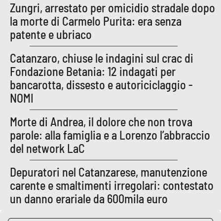
Zungri, arrestato per omicidio stradale dopo
la morte di Carmelo Purita: era senza
patente e ubriaco
EDIZIONI
LOCALI
Catanzaro, chiuse le indagini sul crac di
Catanzaro
Fondazione Betania: 12 indagati per
bancarotta, dissesto e autoriciclaggio -
Crotone
NOMI
Vibo Valentia
Morte di Andrea, il dolore che non trova
parole: alla famiglia e a Lorenzo l’abbraccio
Reggio Calabria
del network LaC
Cosenza
Depuratori nel Catanzarese, manutenzione
carente e smaltimenti irregolari: contestato
Lamezia Terme
un danno erariale da 600mila euro