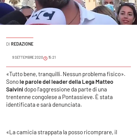
Sanità
Sport
Cultura
REDAZIONE
Podcast
9 SETTEMBRE 2020
15:21
Meteo
«Tutto bene, tranquilli. Nessun problema fisico».
Sono
le parole del leader della Lega Matteo
Editoriali
Salvini
dopo l'aggressione da parte di una
trentenne congolese a Pontassieve. È stata
identificata e sarà denunciata.
VIDEO
Ambiente
«La camicia strappata la posso ricomprare, il
Cronaca