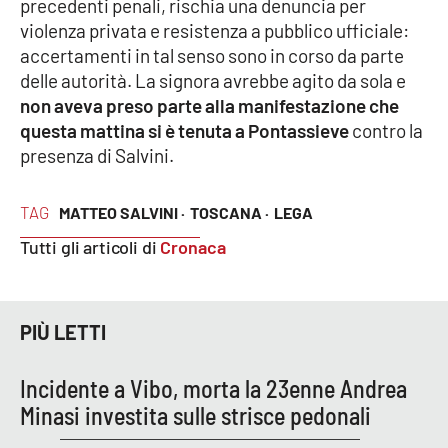
precedenti penali, rischia una denuncia per
Parchi Marini Calabria
violenza privata e resistenza a pubblico ufficiale:
accertamenti in tal senso sono in corso da parte
Leggendo Alvaro insieme
delle autorità. La signora avrebbe agito da sola e
non aveva preso parte alla manifestazione che
Imprese Di Calabria
questa mattina si è tenuta a Pontassieve
contro la
presenza di Salvini.
Le perfidie di Antonella Grippo
TAG
MATTEO SALVINI ·
TOSCANA ·
LEGA
Venti di comunicazione
Tutti gli articoli di
Cronaca
STREAMING
PIÙ LETTI
LaC TV
Incidente a Vibo, morta la 23enne Andrea
LaC Network
Minasi investita sulle strisce pedonali
LaC OnAir