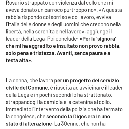
Rosario strappato con violenza dal collo che mi
aveva donato un parroco purtroppo no». «A questa
Cultura
rabbia rispondo col sorriso e col lavoro, evviva
l’Italia delle donne e degli uomini che credono nella
Economia e Lavoro
libertà, nella serenità e nel lavoro», aggiunge il
leader della Lega. Poi conclude:
«Per la 'signora'
Politica
che mi ha aggredito e insultato non provo rabbia,
solo pena e tristezza. Avanti, senza paura e a
Sanità
testa alta».
Società
La donna, che lavora
per un progetto del servizio
Sport
civile del Comune
, è riuscita ad avvicinare il leader
della Lega e in pochi secondi lo ha strattonato,
strappandogli la camicia e la catenina al collo.
RUBRICHE
Immediato l'intervento della polizia che ha fermato
la congolese, che
secondo la Digos era in uno
Good Morning Vietnam
stato di alterazione
. La 30enne, che non ha