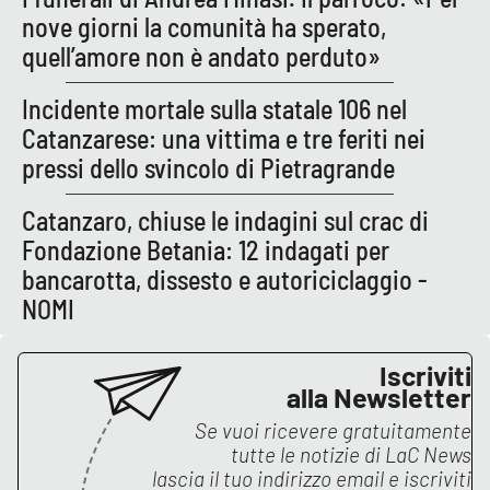
Parchi Marini Calabria
nove giorni la comunità ha sperato,
quell’amore non è andato perduto»
Leggendo Alvaro insieme
Incidente mortale sulla statale 106 nel
Imprese Di Calabria
Catanzarese: una vittima e tre feriti nei
pressi dello svincolo di Pietragrande
Le perfidie di Antonella Grippo
Catanzaro, chiuse le indagini sul crac di
Venti di comunicazione
Fondazione Betania: 12 indagati per
bancarotta, dissesto e autoriciclaggio -
NOMI
STREAMING
Iscriviti
LaC TV
alla Newsletter
Se vuoi ricevere gratuitamente
LaC Network
tutte le notizie di
LaC News
lascia il tuo indirizzo email e iscriviti
LaC OnAir