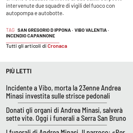
intervenute due squadre di vigili del fuoco con
autopompa e autobotte.
Cultura
Economia e Lavoro
TAG
SAN GREGORIO D IPPONA ·
VIBO VALENTIA ·
INCENDIO CAPANNONE
Politica
Tutti gli articoli di
Cronaca
Sanità
PIÙ LETTI
Società
Incidente a Vibo, morta la 23enne Andrea
Sport
Minasi investita sulle strisce pedonali
Donati gli organi di Andrea Minasi, salverà
RUBRICHE
sette vite. Oggi i funerali a Serra San Bruno
Good Morning Vietnam
I funerali di Andrea Minasi. Il parroco: «Per