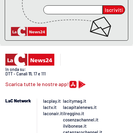
Iscriviti
EDIZIONI
LOCALI
Catanzaro
Crotone
Vibo Valentia
In onda su:
DTT - Canali
11
, 17 e 111
Reggio Calabria
Scarica tutte le nostre app!
Cosenza
LaC Network
lacplay.it
lacitymag.it
lactv.it
lacapitalenews.it
Lamezia Terme
laconair.it
ilreggino.it
cosenzachannel.it
ilvibonese.it
catanzarochannel.it