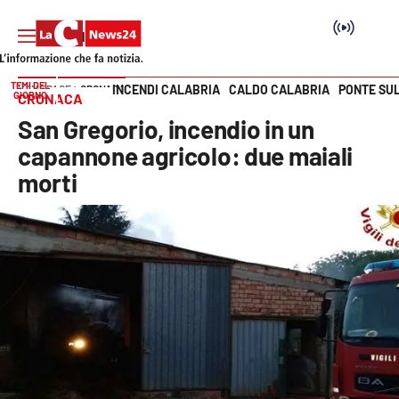
TEMI DEL
INCENDI CALABRIA
CALDO CALABRIA
PONTE SU
HOME PAGE
CRONACA
GIORNO
CRONACA
Vai
San Gregorio, incendio in un
SEZIONI
capannone agricolo: due maiali
morti
Cronaca
Politica
Attualità
Economia e lavoro
Italia Mondo