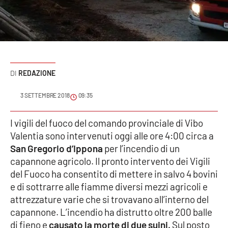
Sanità
Sport
Cultura
REDAZIONE
Podcast
3 SETTEMBRE 2018
09:35
Meteo
I vigili del fuoco del comando provinciale di Vibo
Valentia sono intervenuti oggi alle ore 4:00 circa a
Editoriali
San Gregorio d’Ippona
per l’incendio di un
capannone agricolo. Il pronto intervento dei Vigili
del Fuoco ha consentito di mettere in salvo 4 bovini
VIDEO
e di sottrarre alle fiamme diversi mezzi agricoli e
Ambiente
attrezzature varie che si trovavano all’interno del
capannone. L’incendio ha distrutto oltre 200 balle
Cronaca
di fieno e
causato la morte di due suini.
Sul posto