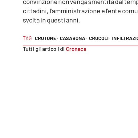
convinzione non venga smentita dal tempo»
cittadini, l'amministrazione e l'ente comu
Reggio Calabria
svolta in questi anni.
Cosenza
TAG
CROTONE ·
CASABONA ·
CRUCOLI ·
INFILTRAZI
Lamezia Terme
Tutti gli articoli di
Cronaca
Progetti
speciali
Buona Sanità Calabria
La
Calabriavisione
Destinazioni
Eventi