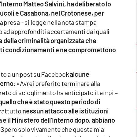
'Interno Matteo Salvini, ha deliberato lo
rucoli e Casabona, nel Crotonese, per
a presa – si legge nella nota stampa
o ad approfonditi accertamenti dai quali
 della criminalità organizzata che
nti condizionamenti e ne compromettono
ato a un post su Facebook
alcune
verno
: «Avrei preferito terminare alla
eto di scioglimento ha anticipato i tempi
–
uello che è stato questo periodo di
rattutto
nessun attacco alle istituzioni
 e il Ministero dell’Interno dopo, abbiano
Spero solo vivamente che questa mia