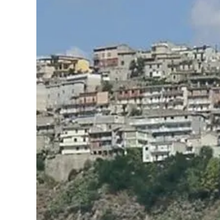
Cultura
Podcast
Meteo
Editoriali
Video
Ambiente
Cronaca
Cultura
Economia e Lavoro