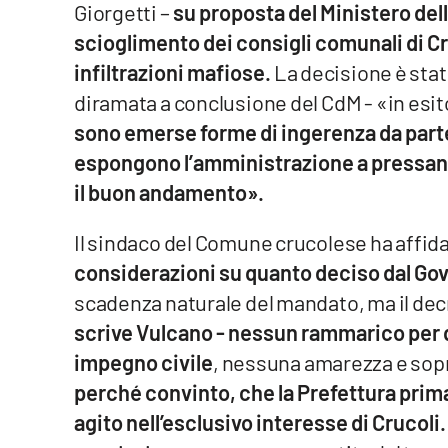
Giorgetti –
su proposta del Ministero dell
Venti di comunicazione
scioglimento dei consigli comunali di C
infiltrazioni mafiose.
La decisione è stat
diramata a conclusione del CdM - «in esit
Streaming
sono emerse forme di ingerenza da parte
LaC TV
espongono l’amministrazione a pressa
LaC Network
il buon andamento».
LaC OnAir
Il sindaco del Comune crucolese ha affid
considerazioni su quanto deciso dal Go
Edizioni
scadenza naturale del mandato, ma il decr
locali
scrive Vulcano - nessun rammarico per q
Catanzaro
impegno civile
, nessuna amarezza e sop
perché convinto, che la Prefettura prima
Crotone
agito nell’esclusivo interesse di Crucoli.
Vibo Valentia