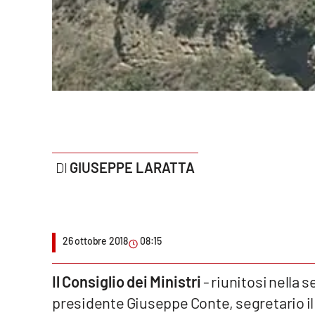
Politica
Sanità
Società
Sport
Rubriche
GIUSEPPE LARATTA
Good Morning Vietnam
Parchi Marini Calabria
Leggendo Alvaro insieme
26 ottobre 2018
08:15
Imprese Di Calabria
Il Consiglio dei Ministri
- riunitosi nella s
presidente Giuseppe Conte, segretario il
Le perfidie di Antonella Grippo