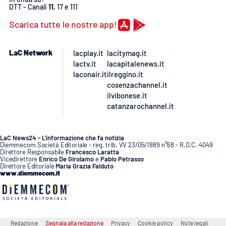
PROGETTI
SPECIALI
DTT - Canali
11
, 17 e 111
Scarica tutte le nostre app!
Buona Sanità Calabria
LaC Network
lacplay.it
lacitymag.it
lactv.it
lacapitalenews.it
LA
CALABRIAVISIONE
laconair.it
ilreggino.it
cosenzachannel.it
Destinazioni
ilvibonese.it
catanzarochannel.it
Eventi
LaC News24 - L’informazione che fa notizia
Food
Diemmecom Società Editoriale - reg. trib. VV 23/05/1989 n°68 - R.O.C. 4049
Direttore Responsabile
Francesco Laratta
Vicedirettore
Enrico De Girolamo
e
Pablo Petrasso
Storie
Direttore Editoriale
Maria Grazia Falduto
www.diemmecom.it
LAC
NETWORK
Redazione
Segnala alla redazione
Privacy
Cookie policy
Note legali