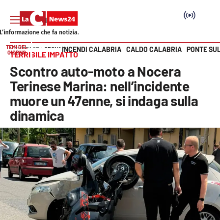
TEMI DEL
INCENDI CALABRIA
CALDO CALABRIA
PONTE SU
HOME PAGE
CRONACA
GIORNO
TERRIBILE IMPATTO
Vai
Scontro auto-moto a Nocera
SEZIONI
Terinese Marina: nell’incidente
muore un 47enne, si indaga sulla
Cronaca
dinamica
Politica
Attualità
Economia e lavoro
Italia Mondo