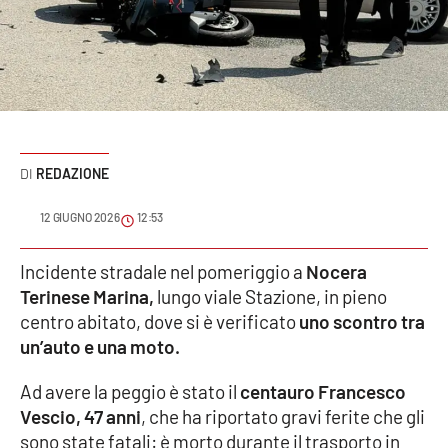
Sanità
Sport
Cultura
Podcast
REDAZIONE
Meteo
12 GIUGNO 2026
12:53
Editoriali
Incidente stradale nel pomeriggio a
Nocera
Terinese Marina,
lungo viale Stazione, in pieno
centro abitato, dove si è verificato
uno scontro tra
un’auto e una moto.
VIDEO
Ambiente
Ad avere la peggio è stato il
centauro Francesco
Vescio, 47 anni
, che ha riportato gravi ferite che gli
Cronaca
sono state fatali: è morto durante il trasporto in