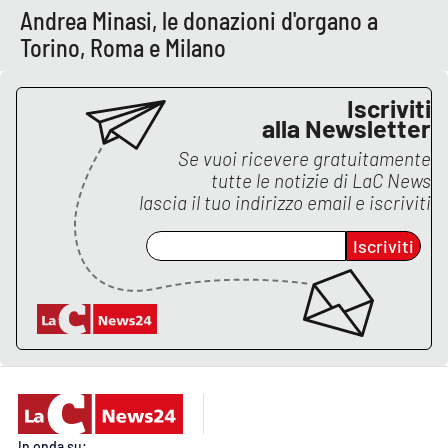
Andrea Minasi, le donazioni d'organo a
Torino, Roma e Milano
EDIZIONI
LOCALI
Iscriviti
Catanzaro
alla Newsletter
Se vuoi ricevere gratuitamente
Crotone
tutte le notizie di
LaC News
lascia il tuo indirizzo email e iscriviti
Vibo Valentia
Iscriviti
Reggio Calabria
Cosenza
Lamezia Terme
In onda su: