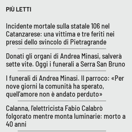
Parchi Marini Calabria
PIÙ LETTI
Leggendo Alvaro insieme
Incidente mortale sulla statale 106 nel
Catanzarese: una vittima e tre feriti nei
Imprese Di Calabria
pressi dello svincolo di Pietragrande
Le perfidie di Antonella Grippo
Donati gli organi di Andrea Minasi, salverà
sette vite. Oggi i funerali a Serra San Bruno
Venti di comunicazione
I funerali di Andrea Minasi. Il parroco: «Per
nove giorni la comunità ha sperato,
STREAMING
quell’amore non è andato perduto»
LaC TV
Calanna, l'elettricista Fabio Calabrò
folgorato mentre monta luminarie: morto a
LaC Network
40 anni
LaC OnAir