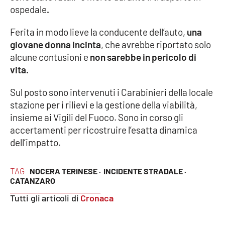
ospedale
.
Cultura
Ferita in modo lieve la conducente dell’auto,
una
giovane donna incinta
, che avrebbe riportato solo
Economia e Lavoro
alcune contusioni e
non sarebbe in pericolo di
vita.
Politica
Sul posto sono intervenuti i Carabinieri della locale
Sanità
stazione per i rilievi e la gestione della viabilità,
insieme ai Vigili del Fuoco. Sono in corso gli
Società
accertamenti per ricostruire l’esatta dinamica
dell’impatto.
Sport
TAG
NOCERA TERINESE ·
INCIDENTE STRADALE ·
CATANZARO
RUBRICHE
Tutti gli articoli di
Cronaca
Good Morning Vietnam