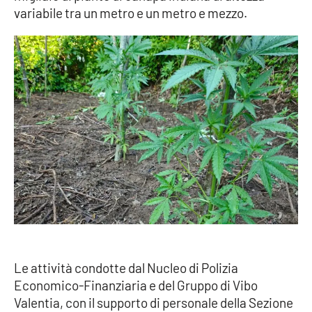
variabile tra un metro e un metro e mezzo.
Cultura
Economia e Lavoro
Politica
Sanità
Società
Sport
RUBRICHE
Le attività condotte dal Nucleo di Polizia
Economico-Finanziaria e del Gruppo di Vibo
Good Morning Vietnam
Valentia, con il supporto di personale della Sezione