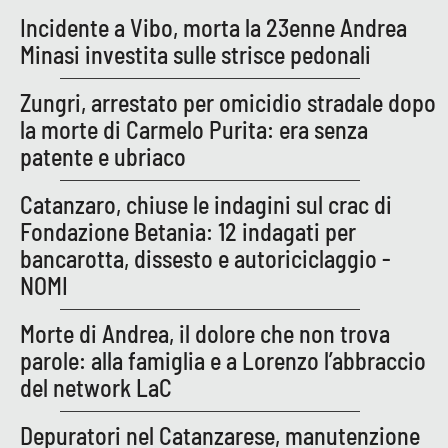
PROGETTI
SPECIALI
Incidente a Vibo, morta la 23enne Andrea
Minasi investita sulle strisce pedonali
Buona Sanità Calabria
Zungri, arrestato per omicidio stradale dopo
la morte di Carmelo Purita: era senza
LA
CALABRIAVISIONE
patente e ubriaco
Destinazioni
Catanzaro, chiuse le indagini sul crac di
Eventi
Fondazione Betania: 12 indagati per
bancarotta, dissesto e autoriciclaggio -
Food
NOMI
Storie
Morte di Andrea, il dolore che non trova
parole: alla famiglia e a Lorenzo l’abbraccio
del network LaC
LAC
NETWORK
Depuratori nel Catanzarese, manutenzione