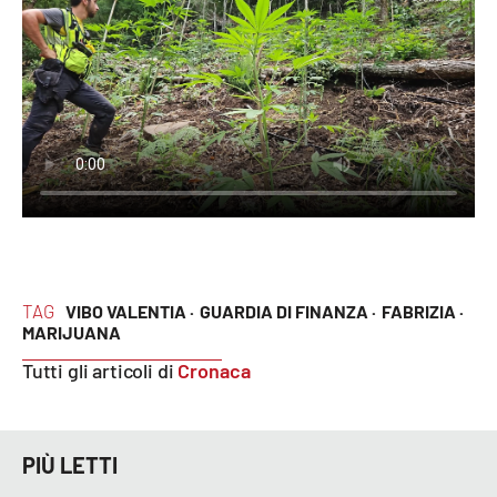
EDIZIONI
LOCALI
Catanzaro
Crotone
Vibo Valentia
Reggio Calabria
TAG
VIBO VALENTIA ·
GUARDIA DI FINANZA ·
FABRIZIA ·
MARIJUANA
Cosenza
Tutti gli articoli di
Cronaca
Lamezia Terme
PIÙ LETTI