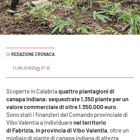
Sanità
Sport
Cultura
Podcast
REDAZIONE CRONACA
Meteo
7 LUGLIO 2025
07:22
Editoriali
Scoperte in Calabria
quattro piantagioni di
canapa indiana: sequestrate 1.350 piante per un
valore commerciale di oltre 1.350.000 euro
.
VIDEO
Sono stati i finanzieri del Comando provinciale di
Ambiente
Vibo Valentia a individuare
nel territorio
di Fabrizia, in provincia di Vibo Valentia
, oltre un
Cronaca
migliaio di piante di canapa indiana di altezza