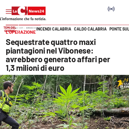
TEMI DEL
INCENDI CALABRIA
CALDO CALABRIA
PONTE SU
HOME PAGE
CRONACA
GIORNO
L’OPERAZIONE
Vai
Sequestrate quattro maxi
SEZIONI
piantagioni nel Vibonese:
avrebbero generato affari per
Cronaca
1,3 milioni di euro
Politica
Attualità
Economia e lavoro
Italia Mondo