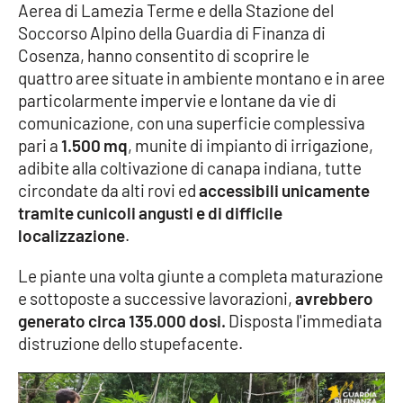
Aerea di Lamezia Terme e della Stazione del
Parchi Marini Calabria
Soccorso Alpino della Guardia di Finanza di
Cosenza, hanno consentito di scoprire le
Leggendo Alvaro insieme
quattro aree situate in ambiente montano e in aree
particolarmente impervie e lontane da vie di
Imprese Di Calabria
comunicazione, con una superficie complessiva
pari a
1.500 mq
, munite di impianto di irrigazione,
Le perfidie di Antonella Grippo
adibite alla coltivazione di canapa indiana, tutte
circondate da alti rovi ed
accessibili unicamente
Venti di comunicazione
tramite cunicoli angusti e di difficile
localizzazione
.
STREAMING
Le piante una volta giunte a completa maturazione
e sottoposte a successive lavorazioni,
avrebbero
LaC TV
generato circa 135.000 dosi.
Disposta l'immediata
distruzione dello stupefacente.
LaC Network
LaC OnAir