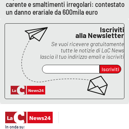
Lacplay.it
carente e smaltimenti irregolari: contestato
un danno erariale da 600mila euro
Lactv.it
Iscriviti
Laconair.it
alla Newsletter
Se vuoi ricevere gratuitamente
Lacitymag.it
tutte le notizie di
LaC News
lascia il tuo indirizzo email e iscriviti
Lacapitalenews.it
Iscriviti
Ilreggino.it
Cosenzachannel.it
Ilvibonese.it
Catanzarochannel.it
In onda su: