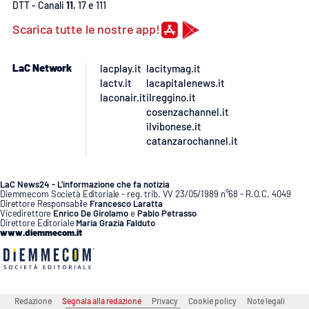
DTT - Canali
11
, 17 e 111
APP
Scarica tutte le nostre app!
Android
LaC Network
lacplay.it
lacitymag.it
lactv.it
lacapitalenews.it
Apple
laconair.it
ilreggino.it
cosenzachannel.it
ilvibonese.it
catanzarochannel.it
LaC News24 - L’informazione che fa notizia
Diemmecom Società Editoriale - reg. trib. VV 23/05/1989 n°68 - R.O.C. 4049
Direttore Responsabile
Francesco Laratta
Vicedirettore
Enrico De Girolamo
e
Pablo Petrasso
Direttore Editoriale
Maria Grazia Falduto
www.diemmecom.it
Redazione
Segnala alla redazione
Privacy
Cookie policy
Note legali