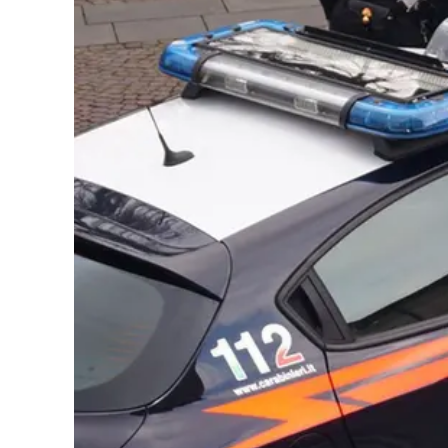
Cultura
Podcast
Meteo
Editoriali
Video
Ambiente
Cronaca
Cultura
Economia e Lavoro