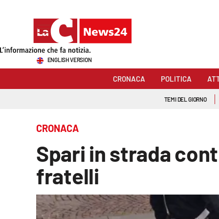
Sezioni
ENGLISH VERSION
Cronaca
CRONACA
POLITICA
AT
Politica
TEMI DEL GIORNO
Attualità
CRONACA
Economia e lavoro
Spari in strada cont
Italia Mondo
fratelli
Sanità
Sport