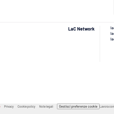
la
LaC Network
la
la
Gestisci preferenze cookie
e
Privacy
Cookie policy
Note legali
Lavora con