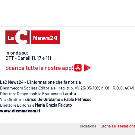
Cosenzachannel.it
Ilvibonese.it
Catanzarochannel.it
In onda su:
App
DTT - Canali
11
, 17 e 111
Android
Scarica tutte le nostre app!
Apple
LaC News24 - L’informazione che fa notizia
Diemmecom Società Editoriale - reg. trib. VV 23/05/1989 n°68 - R.O.C. 4049
Direttore Responsabile
Francesco Laratta
Vicedirettore
Enrico De Girolamo
e
Pablo Petrasso
Direttore Editoriale
Maria Grazia Falduto
Vai
www.diemmecom.it
Redazione
Segnala alla redazion