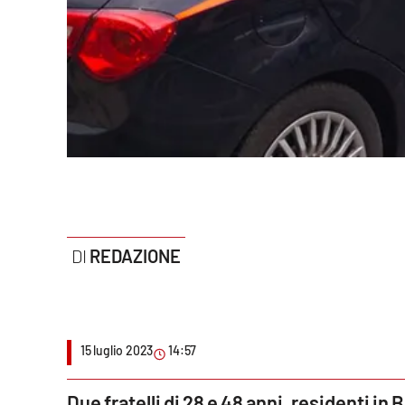
Politica
Sanità
Società
Sport
Rubriche
Good Morning Vietnam
REDAZIONE
Parchi Marini Calabria
Leggendo Alvaro insieme
15 luglio 2023
14:57
Imprese Di Calabria
Le perfidie di Antonella Grippo
Due fratelli di 28 e 48 anni, residenti in 