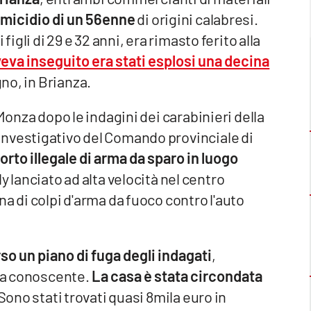
 omicidio di un 56enne
di origini calabresi.
figli di 29 e 32 anni, era rimasto ferito alla
veva inseguito era stati esplosi una decina
egno, in Brianza.
Monza dopo le indagini dei carabinieri della
nvestigativo del Comando provinciale di
rto illegale di arma da sparo in luogo
y lanciato ad alta velocità nel centro
a di colpi d'arma da fuoco contro l'auto
o un piano di fuga degli indagati
,
una conoscente.
La casa è stata circondata
 Sono stati trovati quasi 8mila euro in