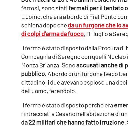
ferrosi, sono stati
fermati per il tentato
Venti di comunicazione
L'uomo, che era a bordo di Fiat Punto con i 
schiena dopo che
da un furgone che lo a
Streaming
di colpi d'arma da fuoco
, l'11 luglio a Ser
LaC TV
Il fermo è stato disposto dalla Procura di 
LaC Network
Compagnia di Seregno con quelli Nucleo i
Monza Brianza. Sono
accusati anche di po
LaC OnAir
pubblico.
A bordo di un furgone Iveco Dail
cittadino, i due avevano esploso una decin
Edizioni
locali
dell'uomo, ferendolo.
Catanzaro
Il fermo è stato disposto perché era
emers
rintracciati a Cesano nell'abitazione di 
Crotone
da 22 militari che hanno fatto irruzione
.
Vibo Valentia