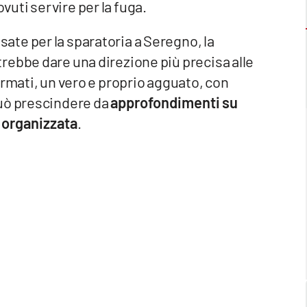
uti servire per la fuga.
sate per la sparatoria a Seregno, la
rebbe dare una direzione più precisa alle
rmati, un vero e proprio agguato, con
può prescindere da
approfondimenti su
à organizzata
.