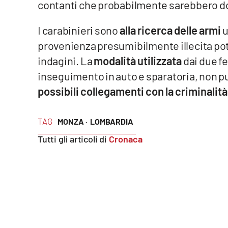
contanti che probabilmente sarebbero dov
Reggio Calabria
I carabinieri sono
alla ricerca delle armi
u
provenienza presumibilmente illecita pot
Cosenza
indagini. La
modalità utilizzata
dai due fe
Lamezia Terme
inseguimento in auto e sparatoria, non 
possibili collegamenti con la criminalit
Progetti
speciali
TAG
MONZA ·
LOMBARDIA
Buona Sanità Calabria
Tutti gli articoli di
Cronaca
La
Calabriavisione
Destinazioni
Eventi