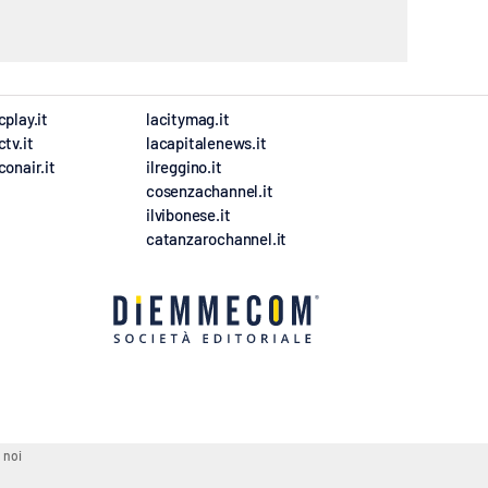
cplay.it
lacitymag.it
ctv.it
lacapitalenews.it
conair.it
ilreggino.it
cosenzachannel.it
ilvibonese.it
catanzarochannel.it
 noi